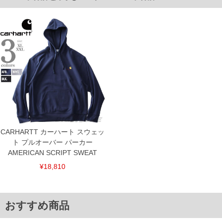
下着(肌着)やワイシャツは商品の性質上、返品交換不可とさせて頂いております。予め
ご了承くださいませ。
※【ボトムの裾上げをご希望の場合】
裾上げ料金は500円+税となります。
備考欄に股下●cmとご記入下さい。（裾上げ無料対象商品は1本につき税込6,000円以
上の品が対象。1本5,999円以下の商品は有料（500円+税）となります。）
出荷まで約1週間～20日間程お時間を頂く場合がございます。
尚、裾上げした商品は返品・交換不可となりますので、予めご了承下さい。
一部、お直しに対応出来ない商品がございます。(例：裾にファスナーや調節ひもが付
いている、極端なデザインが施されている等)
※商品によって若干のサイズの誤差がございます。また、お客様がご使用の環境（コ
ンピュータ画面）によって、商品の色味が若干異なる場合がございます。予めご了承
ください。
※当店での掲載商品は、実店鋪と在庫を共用しておりますので店頭での売り違い、店
舗からのお取り寄せ等により、お客様にご迷惑をお掛けしてしまう場合がございま
CARHARTT カーハート スウェッ
す。そのようなことがない様最大限に努めておりますが、もしあった場合速やかにご
連絡させて頂きますので予めご了承ください。
ト プルオーバー パーカー
AMERICAN SCRIPT SWEAT
ITEM INTRODUCTION
¥18,810
おすすめ商品