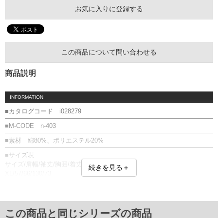
お気に入りに登録する
この商品について問い合わせる
商品説明
INFORMATION
■カタログコード i028279
■M-CODE n-403
■素材 綿80%、ポリエステル20%
■サイズ表
サイズ/肩幅/袖丈/胸囲/着丈
続きを見る＋
XL/57/66/130/73
XXL/58/66/137/75
単位はcm
※【返品交換について】
この商品と同じシリーズの商品
返品交換希望の方は、商品到着後1週間以内にご連絡ください。