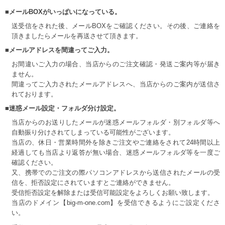
■メールBOXがいっぱいになっている。
送受信をされた後、メールBOXをご確認ください。その後、ご連絡を
頂きましたらメールを再送させて頂きます。
■メールアドレスを間違ってご入力。
お間違いご入力の場合、当店からのご注文確認・発送ご案内等が届き
ません。
間違ってご入力されたメールアドレスへ、当店からのご案内が送信さ
れております。
■迷惑メール設定・フォルダ分け設定。
当店からのお送りしたメールが迷惑メールフォルダ・別フォルダ等へ
自動振り分けされてしまっている可能性がございます。
当店の、休日・営業時間外を除きご注文やご連絡をされて24時間以上
経過しても当店より返答が無い場合、迷惑メールフォルダ等を一度ご
確認ください。
又、携帯でのご注文の際パソコンアドレスから送信されたメールの受
信を、拒否設定にされていますとご連絡ができません。
受信拒否設定を解除または受信可能設定をよろしくお願い致します。
当店のドメイン【big-m-one.com】を受信できるようにご設定くださ
い。