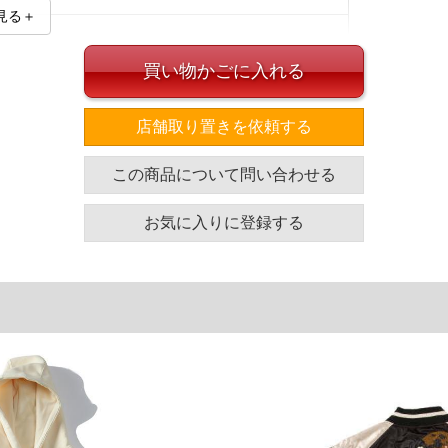
見る＋
買い物かごに入れる
店舗取り置きを依頼する
イズ
この商品について問い合わせる
袖丈
裾幅
着丈
67
53
71
お気に入りに登録する
69.5
55
77
単位はcm
ざいます。また、お客様がご使用の環境（コンピュータ画
場合がございます。予めご了承ください。
タグのサイズ表記と異なる場合があります。お取り扱い前に
共用しておりますので店頭での売り違い、店舗からのお取り
してしまう場合がございます。そのようなことがない様最大
速やかにご連絡させて頂きますので予めご了承ください。