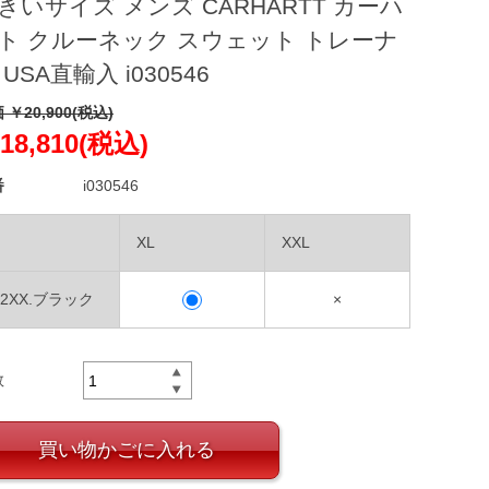
きいサイズ メンズ CARHARTT カーハ
ト クルーネック スウェット トレーナ
 USA直輸入 i030546
 ￥20,900(税込)
18,810(税込)
番
i030546
XL
XXL
D2XX.ブラック
×
数
買い物かごに入れる