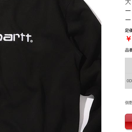
大
ー
ー
定価
￥
品
0
個