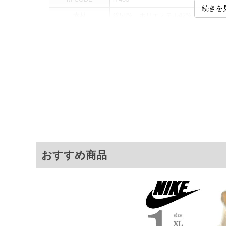
続きを
素材
綿58%、ポリエステル42%
カラー展開
【ブラック】
サイズ展開
【XL】【XXL】
サ
サイズ
肩幅
胸囲
XL
60
132
XXL
61
135
※商品によって若干のサイズの誤差がご
おすすめ商品
面）によって、商品の色味が若干異なる
※上記サイズが実際の商品に付いている
商品付属タグの記載もご確認下さい。
※当店での掲載商品は、実店鋪と在庫を
寄せ等により、お客様にご迷惑をお掛け
限に努めておりますが、もしあった場合