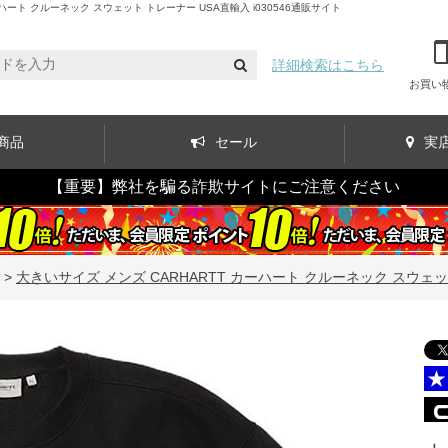
ト クルーネック スウェット トレーナー USA直輸入 i030546通販サイト
詳細検索はこちら
お買い
商品
セール
実
【重要】弊社を騙る詐欺サイトにご注意ください
>
大きいサイズ メンズ CARHARTT カーハート クルーネック スウェット 