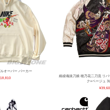
げ無料対象商品は1本につき税込6,000円以上の品が対象。
税）となります。）
く場合がございます。
なりますので、予めご了承下さい。
ます。(例：裾にファスナーや調節ひもが付いている、極
内にご連絡ください。
、返品交換不可とさせて頂いております。予めご了承くださ
 プルオーバー パーカー
絡繰魂抜刀娘 穂乃花二刀流 リバ
18,810
ク×ベージュ 3L 4
¥39,6