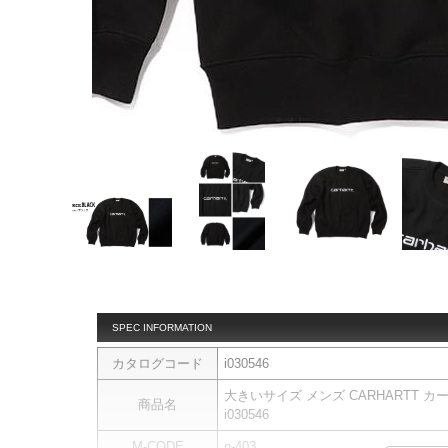
SPEC INFORMATION
カタログコード
i030546
大きいサイズ メンズ CARHARTT 
商品名
i030546
M-CODE
n-403