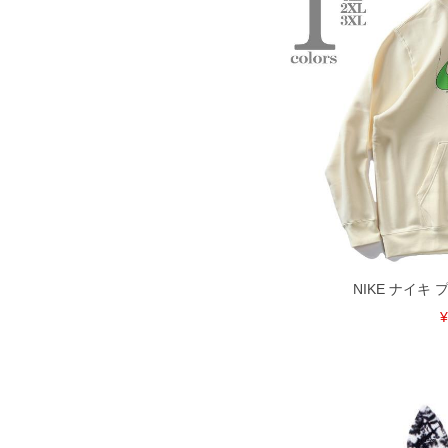
※【ボトムの裾上げをご希望の場合】
裾上げ料金は500円+税となります。
ご注意
備考欄に股下●cmとご記入下さい。（裾上
1本5,999円以下の商品は有料（500円+
出荷まで約1週間～20日間程お時間を頂
尚、裾上げした商品は返品・交換不可と
一部、お直しに対応出来ない商品がござい
端なデザインが施されている等)
※【返品交換について】
返品交換希望の方は、商品到着後1週間以
下着(肌着)やワイシャツは商品の性質上
いませ。
ITEM INTRODUCTION
NIKE ナイキ
¥