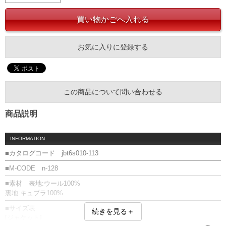
お気に入りに登録する
この商品について問い合わせる
商品説明
INFORMATION
■カタログコード jbt6s010-113
■M-CODE n-128
■素材 表地:ウール100%
裏地:キュプラ100%
■サイズ表
続きを見る＋
[ジャケット]