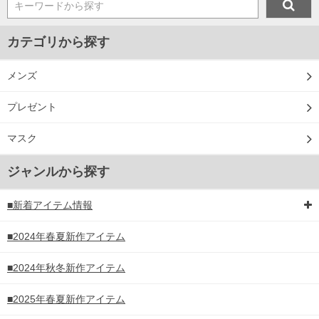
キーワードから探す
備考欄に股下●cmとご記入下さい。（裾上げ無料対象商品は1本につき税込6,000円以
上の品が対象。1本5,999円以下の商品は有料（500円+税）となります。）
出荷まで約1週間～20日間程お時間を頂く場合がございます。
カテゴリから探す
尚、裾上げした商品は返品・交換不可となりますので、予めご了承下さい。
一部、お直しに対応出来ない商品がございます。(例：裾にファスナーや調節ひもが付
いている、極端なデザインが施されている等)
メンズ
※商品によって若干のサイズの誤差がございます。また、お客様がご使用の環境（コ
ンピュータ画面）によって、商品の色味が若干異なる場合がございます。予めご了承
プレゼント
ください。
※当店での掲載商品は、実店鋪と在庫を共用しておりますので店頭での売り違い、店
舗からのお取り寄せ等により、お客様にご迷惑をお掛けしてしまう場合がございま
マスク
す。そのようなことがない様最大限に努めておりますが、もしあった場合速やかにご
連絡させて頂きますので予めご了承ください。
ジャンルから探す
ITEM INTRODUCTION
■新着アイテム情報
■2024年春夏新作アイテム
■2024年秋冬新作アイテム
■2025年春夏新作アイテム