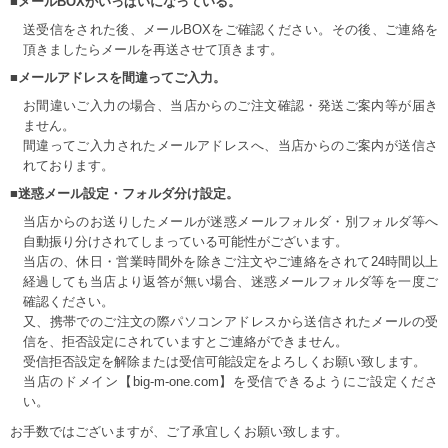
■メールBOXがいっぱいになっている。
送受信をされた後、メールBOXをご確認ください。その後、ご連絡を
頂きましたらメールを再送させて頂きます。
■メールアドレスを間違ってご入力。
お間違いご入力の場合、当店からのご注文確認・発送ご案内等が届き
ません。
間違ってご入力されたメールアドレスへ、当店からのご案内が送信さ
れております。
■迷惑メール設定・フォルダ分け設定。
当店からのお送りしたメールが迷惑メールフォルダ・別フォルダ等へ
自動振り分けされてしまっている可能性がございます。
当店の、休日・営業時間外を除きご注文やご連絡をされて24時間以上
経過しても当店より返答が無い場合、迷惑メールフォルダ等を一度ご
確認ください。
又、携帯でのご注文の際パソコンアドレスから送信されたメールの受
信を、拒否設定にされていますとご連絡ができません。
受信拒否設定を解除または受信可能設定をよろしくお願い致します。
当店のドメイン【big-m-one.com】を受信できるようにご設定くださ
い。
お手数ではございますが、ご了承宜しくお願い致します。