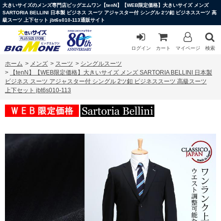
大きいサイズのメンズ専門店ビッグエムワン【tenN】【WEB限定価格】大きいサイズ メンズ
SARTORIA BELLINI 日本製 ビジネス スーツ アジャスター付 シングル 2ツ釦 ビジネススーツ 高
級スーツ 上下セット jbt6s010-113通販サイト
ログイン
カート
マイページ
検索
ホーム
>
メンズ
>
スーツ
>
シングルスーツ
>
【tenN】【WEB限定価格】大きいサイズ メンズ SARTORIA BELLINI 日本製
ビジネス スーツ アジャスター付 シングル 2ツ釦 ビジネススーツ 高級スーツ
上下セット jbt6s010-113