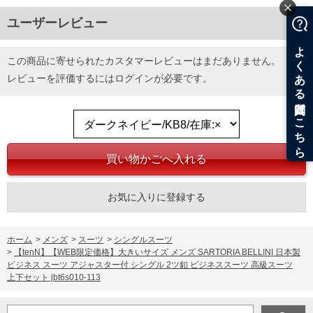
サイズ/肩幅/袖丈/胸囲/胴囲/着丈
KB5/50.6/60.5/127/115/74
ユーザーレビュー
KB6/52.3/62.0/132/120/76
KB7/54.0/63.5/137/125/78
KB8/55.7/65.0/142/130/80
この商品に寄せられたカスタマーレビューはまだありません。
[スラックス]
レビューを評価するには
ログイン
が必要です。
サイズ/ウエスト/股上/わたり幅/膝幅/裾幅/股下
KB5/100/28/38.5/27.3/22.4/91
KB6/105/29/39.7/27.9/22.7/93
KB7/110/30/40.9/28.5/23.0/95
KB8/115/31/42.1/29.1/23.3/97
【三元表示】着用される方のサイズの目安
サイズ/胸囲/胴囲/身長
KB5/108/100/170
KB6/113/105/175
お気に入りに登録する
KB7/118/110/180
KB8/123/115/185
単位はcm
ホーム
>
メンズ
>
スーツ
>
シングルスーツ
※【返品交換について】
>
【tenN】【WEB限定価格】大きいサイズ メンズ SARTORIA BELLINI 日本製
返品交換希望の方は、商品到着後1週間以内にご連絡ください。
ビジネス スーツ アジャスター付 シングル 2ツ釦 ビジネススーツ 高級スーツ
下着(肌着)やワイシャツは商品の性質上、返品交換不可とさせて頂いております。予め
上下セット jbt6s010-113
ご了承くださいませ。
※【ボトムの裾上げをご希望の場合】
裾上げ料金は500円+税となります。