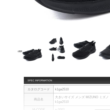
SPEC INFORMATION
カタログコード
k1ga2510
大きいサイズ メンズ MIZUNO ミズ
商品名
k1ga2510
M-CODE
n-2002