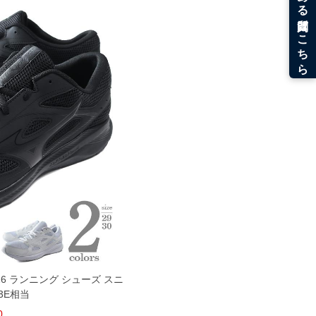
26 ランニング シューズ スニ
3E相当
0