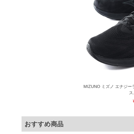
裾上げ料金は500円+税となります。
ご注意
備考欄に股下●cmとご記入下さい。（裾上
1本5,999円以下の商品は有料（500円+
出荷まで約1週間～20日間程お時間を頂
尚、裾上げした商品は返品・交換不可と
一部、お直しに対応出来ない商品がござい
端なデザインが施されている等)
※【返品交換について】
返品交換希望の方は、商品到着後1週間以
下着(肌着)やワイシャツは商品の性質上
いませ。
ITEM INTRODUCTION
MIZUNO ミズノ エナジ
ス
おすすめ商品