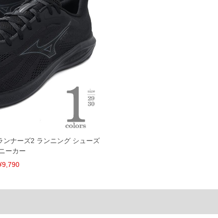
げ無料対象商品は1本につき税込6,000円以上の品が対象。
税）となります。）
く場合がございます。
なりますので、予めご了承下さい。
ます。(例：裾にファスナーや調節ひもが付いている、極
内にご連絡ください。
、返品交換不可とさせて頂いております。予めご了承くださ
ーランナーズ2 ランニング シューズ
ニーカー
¥9,790