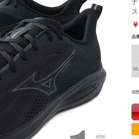
ナ
ス
￥
品
0
個