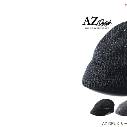
¥
COLOR VARIATION
AZ DEUX 