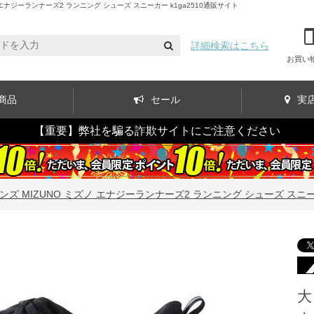
ナジーランナーズ2 ランニング シューズ スニーカー k1ga2510通販サイト
詳細検索はこちら
お買い
商品
セール
実
【重要】弊社を騙る詐欺サイトにご注意ください
ズ MIZUNO ミズノ エナジーランナーズ2 ランニング シューズ スニーカー
大