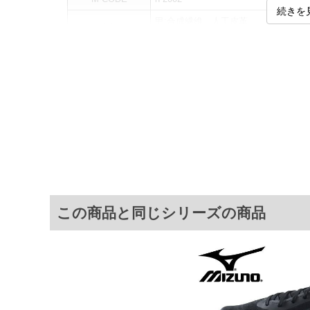
続きを
甲:合成繊維、人工皮革
素材
底:合成底
カラー展開
【ブラック】
サイズ展開
【29.0】【30.0】
サ
29
30
※商品によって若干のサイズの誤差がご
この商品と同じシリーズの商品
面）によって、商品の色味が若干異なる
※上記サイズが実際の商品に付いている
商品付属タグの記載もご確認下さい。
※当店での掲載商品は、実店鋪と在庫を
寄せ等により、お客様にご迷惑をお掛け
限に努めておりますが、もしあった場合
※【ボトムの裾上げをご希望の場合】