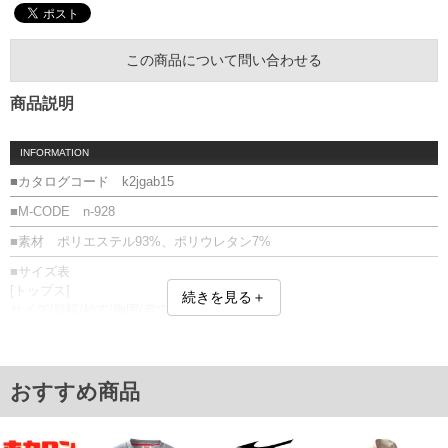
この商品について問い合わせる
商品説明
INFORMATION
■カタログコード k2jgab15
■M-CODE n-928
■素材 ポリエステル93%、ポリウレタン7%
■サイズ表
[トップス]
続きを見る＋
サイズ/肩幅/袖丈/胸囲/着丈
3L/61/63.5/134/76.4
4L/63/64.5/144/79.6
5L/65/65.5/154/82.8
6L/67/66.5/164/86.0
おすすめ商品
[ボトム]
サイズ/ウエスト/ヒップ/裾幅/股下/股上
3L/88/124/18/82/28.8