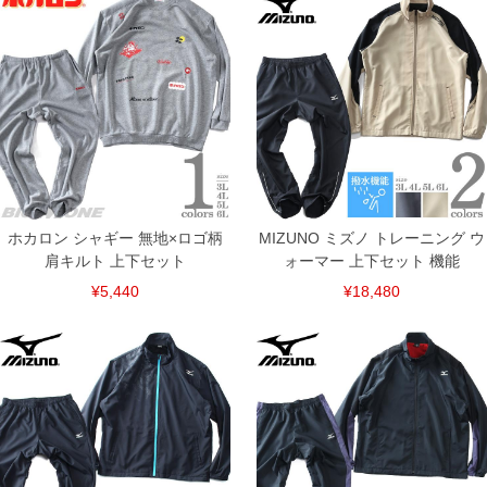
4L/96/134/19/82/29.8
5L/104/144/20/82/30.8
6L/112/154/21/82/31.8
単位はcm
※【返品交換について】
返品交換希望の方は、商品到着後1週間以内にご連絡ください。
下着(肌着)やワイシャツは商品の性質上、返品交換不可とさせて頂いております。予め
ご了承くださいませ。
※【ボトムの裾上げをご希望の場合】
裾上げ料金は500円+税となります。
備考欄に股下●cmとご記入下さい。（裾上げ無料対象商品は1本につき税込6,000円以
ホカロン シャギー 無地×ロゴ柄
MIZUNO ミズノ トレーニング ウ
上の品が対象。1本5,999円以下の商品は有料（500円+税）となります。）
出荷まで約1週間～20日間程お時間を頂く場合がございます。
肩キルト 上下セット
ォーマー 上下セット 機能
尚、裾上げした商品は返品・交換不可となりますので、予めご了承下さい。
¥5,440
¥18,480
一部、お直しに対応出来ない商品がございます。(例：裾にファスナーや調節ひもが付
いている、極端なデザインが施されている等)
※商品によって若干のサイズの誤差がございます。また、お客様がご使用の環境（コ
ンピュータ画面）によって、商品の色味が若干異なる場合がございます。予めご了承
ください。
※当店での掲載商品は、実店鋪と在庫を共用しておりますので店頭での売り違い、店
舗からのお取り寄せ等により、お客様にご迷惑をお掛けしてしまう場合がございま
す。そのようなことがない様最大限に努めておりますが、もしあった場合速やかにご
連絡させて頂きますので予めご了承ください。