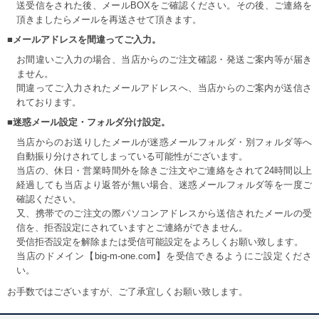
送受信をされた後、メールBOXをご確認ください。その後、ご連絡を
頂きましたらメールを再送させて頂きます。
■メールアドレスを間違ってご入力。
お間違いご入力の場合、当店からのご注文確認・発送ご案内等が届き
ません。
間違ってご入力されたメールアドレスへ、当店からのご案内が送信さ
れております。
■迷惑メール設定・フォルダ分け設定。
当店からのお送りしたメールが迷惑メールフォルダ・別フォルダ等へ
自動振り分けされてしまっている可能性がございます。
当店の、休日・営業時間外を除きご注文やご連絡をされて24時間以上
経過しても当店より返答が無い場合、迷惑メールフォルダ等を一度ご
確認ください。
又、携帯でのご注文の際パソコンアドレスから送信されたメールの受
信を、拒否設定にされていますとご連絡ができません。
受信拒否設定を解除または受信可能設定をよろしくお願い致します。
当店のドメイン【big-m-one.com】を受信できるようにご設定くださ
い。
お手数ではございますが、ご了承宜しくお願い致します。