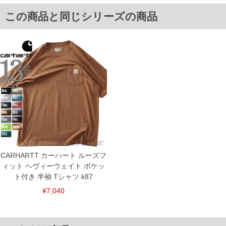
その他 = 綿100%
この商品と同じシリーズの商品
■サイズ表
サイズ/肩幅/袖丈/胸囲/着丈
XL/57/28/136/79
2XL/60/30/146/81
3XL/64/31/150/84
単位はcm
※【返品交換について】
返品交換希望の方は、商品到着後1週間以内にご連絡ください。
下着(肌着)やワイシャツは商品の性質上、返品交換不可とさせて頂いております。予め
ご了承くださいませ。
※【ボトムの裾上げをご希望の場合】
裾上げ料金は500円+税となります。
備考欄に股下●cmとご記入下さい。（裾上げ無料対象商品は1本につき税込6,000円以
上の品が対象。1本5,999円以下の商品は有料（500円+税）となります。）
CARHARTT カーハート ルーズフ
出荷まで約1週間～20日間程お時間を頂く場合がございます。
尚、裾上げした商品は返品・交換不可となりますので、予めご了承下さい。
ィット ヘヴィーウェイト ポケッ
一部、お直しに対応出来ない商品がございます。(例：裾にファスナーや調節ひもが付
ト付き 半袖 Tシャツ k87
いている、極端なデザインが施されている等)
¥7,040
※商品によって若干のサイズの誤差がございます。また、お客様がご使用の環境（コ
ンピュータ画面）によって、商品の色味が若干異なる場合がございます。予めご了承
ください。
※当店での掲載商品は、実店鋪と在庫を共用しておりますので店頭での売り違い、店
舗からのお取り寄せ等により、お客様にご迷惑をお掛けしてしまう場合がございま