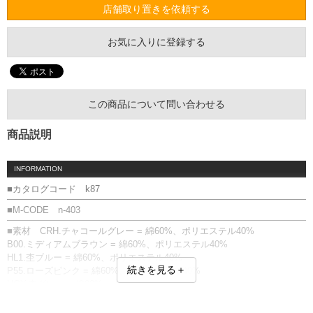
店舗取り置きを依頼する
お気に入りに登録する
この商品について問い合わせる
商品説明
INFORMATION
■カタログコード k87
■M-CODE n-403
■素材 CRH.チャコールグレー = 綿60%、ポリエステル40%
B00.ミディアムブラウン = 綿60%、ポリエステル40%
HL1.杢ブルー = 綿60%、ポリエステル40%
続きを見る＋
P55.ローズピンク = 綿60%、ポリエステル40%
HGY.杢グレー = 綿90%、ポリエステル10%
BLM.ミント = 綿60%、ポリエステル40%
G55.グリーン = 綿60%、ポリエステル40%