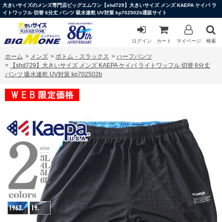
大きいサイズのメンズ専門店ビッグエムワン【shd729】大きいサイズ メンズ KAEPA ケイパ ラ
イトワッフル 切替 6分丈 パンツ 吸水速乾 UV対策 kp702502b通販サイト
ログイン
カート
マイページ
検索
ホーム
>
メンズ
>
ボトム・スラックス
>
ハーフパンツ
>
【shd729】大きいサイズ メンズ KAEPA ケイパ ライトワッフル 切替 6分丈
パンツ 吸水速乾 UV対策 kp702502b