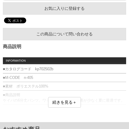
お気に入りに登録する
この商品について問い合わせる
商品説明
INFORMATION
■カタログコード kp702502b
■M-CODE n-405
■素材 ポリエステル100%
■商品説明
ケイパの6分丈パンツ。ワッフル素材で肌接地面が少なく夏に最適です。
続きを見る＋
■サイズ表
サイズ/ウエスト/ヒップ/渡幅/股下/股上
3L/126/127/38.5/39/35
4L/132/133/40.0/40/36