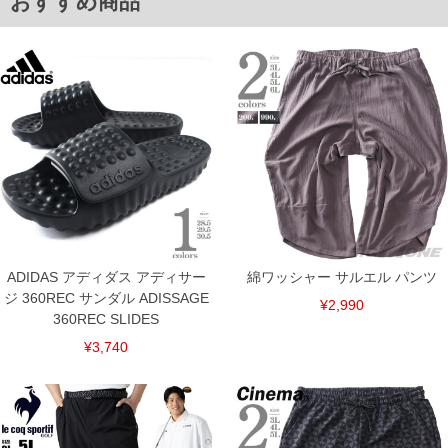
おすすめ商品
5L/138/139/41.5/41/37
6L/144/145/43.0/42/38
単位はcm
※【返品交換について】
返品交換希望の方は、商品到着後1週間以内にご連絡ください。
下着(肌着)やワイシャツは商品の性質上、返品交換不可とさせて頂いております。予め
ご了承くださいませ。
※【ボトムの裾上げをご希望の場合】
裾上げ料金は500円+税となります。
備考欄に股下●cmとご記入下さい。（裾上げ無料対象商品は1本につき税込6,000円以
上の品が対象。1本5,999円以下の商品は有料（500円+税）となります。）
出荷まで約1週間～20日間程お時間を頂く場合がございます。
尚、裾上げした商品は返品・交換不可となりますので、予めご了承下さい。
一部、お直しに対応出来ない商品がございます。(例：裾にファスナーや調節ひもが付
いている、極端なデザインが施されている等)
ADIDAS アディダス アディサー
綿ワッシャー サルエル パンツ
※商品によって若干のサイズの誤差がございます。また、お客様がご使用の環境（コ
ジ 360REC サンダル ADISSAGE
ンピュータ画面）によって、商品の色味が若干異なる場合がございます。予めご了承
¥2,990
360REC SLIDES
ください。
※当店での掲載商品は、実店鋪と在庫を共用しておりますので店頭での売り違い、店
¥3,740
舗からのお取り寄せ等により、お客様にご迷惑をお掛けしてしまう場合がございま
す。そのようなことがない様最大限に努めておりますが、もしあった場合速やかにご
連絡させて頂きますので予めご了承ください。
ITEM INTRODUCTION