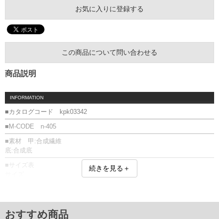
お気に入りに登録する
この商品について問い合わせる
商品説明
INFORMATION
■カタログコード kpk03342
■M-CODE n-405
■素材 甲:合成繊維
底:合成底
■サイズ表
続きを見る＋
サイズ
29.0
30.0
31.0
32.0
おすすめ商品