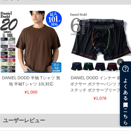
単位はcm
※【返品交換について】
返品交換希望の方は、商品到着後1週間以内にご連絡ください。
下着(肌着)やワイシャツは商品の性質上、返品交換不可とさせて頂いております。予め
ご了承くださいませ。
※【ボトムの裾上げをご希望の場合】
裾上げ料金は500円+税となります。
備考欄に股下●cmとご記入下さい。（裾上げ無料対象商品は1本につき税込6,000円以
上の品が対象。1本5,999円以下の商品は有料（500円+税）となります。）
出荷まで約1週間～20日間程お時間を頂く場合がございます。
尚、裾上げした商品は返品・交換不可となりますので、予めご了承下さい。
一部、お直しに対応出来ない商品がございます。(例：裾にファスナーや調節ひもが付
いている、極端なデザインが施されている等)
※商品によって若干のサイズの誤差がございます。また、お客様がご使用の環境（コ
ンピュータ画面）によって、商品の色味が若干異なる場合がございます。予めご了承
DANIEL DODD 半袖 Tシャツ 無
DANIEL DODD インナー 前開き
ください。
地 半袖Tシャツ 10L対応
ボクサー ボクサーパンツ カラー
※当店での掲載商品は、実店鋪と在庫を共用しておりますので店頭での売り違い、店
ステッチ ボクサーブリーフ 下着
舗からのお取り寄せ等により、お客様にご迷惑をお掛けしてしまう場合がございま
¥1,000
す。そのようなことがない様最大限に努めておりますが、もしあった場合速やかにご
¥1,078
連絡させて頂きますので予めご了承ください。
ITEM INTRODUCTION
ユーザーレビュー