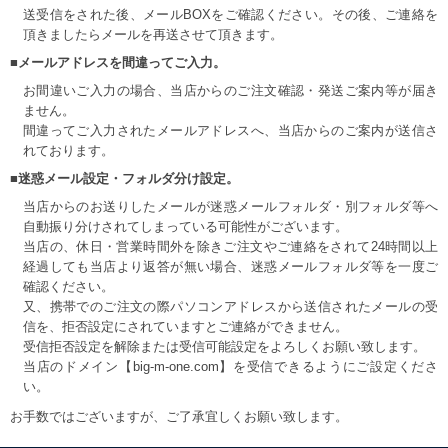
送受信をされた後、メールBOXをご確認ください。その後、ご連絡を
DETAIL
頂きましたらメールを再送させて頂きます。
■メールアドレスを間違ってご入力。
お間違いご入力の場合、当店からのご注文確認・発送ご案内等が届き
ません。
間違ってご入力されたメールアドレスへ、当店からのご案内が送信さ
れております。
■迷惑メール設定・フォルダ分け設定。
当店からのお送りしたメールが迷惑メールフォルダ・別フォルダ等へ
自動振り分けされてしまっている可能性がございます。
当店の、休日・営業時間外を除きご注文やご連絡をされて24時間以上
経過しても当店より返答が無い場合、迷惑メールフォルダ等を一度ご
確認ください。
又、携帯でのご注文の際パソコンアドレスから送信されたメールの受
信を、拒否設定にされていますとご連絡ができません。
受信拒否設定を解除または受信可能設定をよろしくお願い致します。
当店のドメイン【big-m-one.com】を受信できるようにご設定くださ
い。
お手数ではございますが、ご了承宜しくお願い致します。