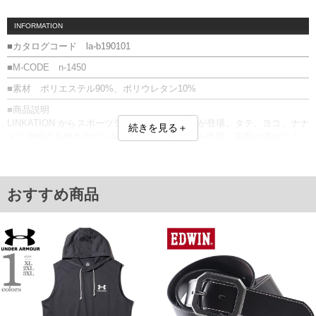
INFORMATION
■カタログコード la-b190101
■M-CODE n-1450
■素材 ポリエステル90%、ポリウレタン10%
■商品説明
LINKATION からスポーツテイストのブルゾンが登場。タテ、ヨコ、ナナ
続きを見る＋
メに伸縮する動きやすい4wayストレッチ生地を使用。表面は破れにくい
リップストップ生地。シンプルなスタイルですが、両内側のブランドロ
ゴラインや右後ろ肩のアイコンでデザイン性を高めています。
■サイズ表
おすすめ商品
サイズ/肩幅/袖丈/胸囲/着丈
2L/50/65/120/70
3L/52/66/126/72
4L/54/67/132/74
5L/56/68/138/76
6L/58/69/144/78
8L/62/71/160/82
単位はcm
※【返品交換について】