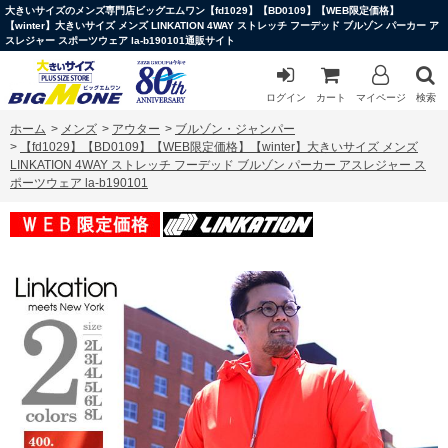
大きいサイズのメンズ専門店ビッグエムワン【fd1029】【BD0109】【WEB限定価格】
【winter】大きいサイズ メンズ LINKATION 4WAY ストレッチ フーデッド ブルゾン パーカー ア
スレジャー スポーツウェア la-b190101通販サイト
ログイン
カート
マイページ
検索
ホーム
>
メンズ
>
アウター
>
ブルゾン・ジャンパー
>
【fd1029】【BD0109】【WEB限定価格】【winter】大きいサイズ メンズ
LINKATION 4WAY ストレッチ フーデッド ブルゾン パーカー アスレジャー ス
ポーツウェア la-b190101