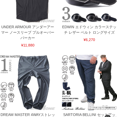
返品交換希望の方は、商品到着後1週間以内にご連絡ください。
下着(肌着)やワイシャツは商品の性質上、返品交換不可とさせて頂いております。予め
ご了承くださいませ。
※【ボトムの裾上げをご希望の場合】
裾上げ料金は500円+税となります。
UNDER ARMOUR アンダーアー
備考欄に股下●cmとご記入下さい。（裾上げ無料対象商品は1本につき税込6,000円以
EDWIN エドウィン カラーステッ
上の品が対象。1本5,999円以下の商品は有料（500円+税）となります。）
マー ノースリーブ プルオーバー
チ レザー ベルト ロングサイズ
出荷まで約1週間～20日間程お時間を頂く場合がございます。
パーカー
尚、裾上げした商品は返品・交換不可となりますので、予めご了承下さい。
¥6,270
一部、お直しに対応出来ない商品がございます。(例：裾にファスナーや調節ひもが付
¥11,880
いている、極端なデザインが施されている等)
※商品によって若干のサイズの誤差がございます。また、お客様がご使用の環境（コ
ンピュータ画面）によって、商品の色味が若干異なる場合がございます。予めご了承
ください。
※当店での掲載商品は、実店鋪と在庫を共用しておりますので店頭での売り違い、店
舗からのお取り寄せ等により、お客様にご迷惑をお掛けしてしまう場合がございま
す。そのようなことがない様最大限に努めておりますが、もしあった場合速やかにご
連絡させて頂きますので予めご了承ください。
ITEM INTRODUCTION
DREAM MASTER 4WAYストレッ
SARTORIA BELLINI セットアッ