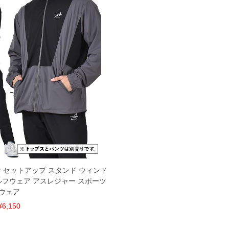
ざいます。また、お客様がご使用の環境（コンピュータ画
場合がございます。予めご了承ください。
タグのサイズ表記と異なる場合があります。お取り扱い前に
共用しておりますので店頭での売り違い、店舗からのお取り
してしまう場合がございます。そのようなことがない様最大
速やかにご連絡させて頂きますので予めご了承ください。
げ無料対象商品は1本につき税込6,000円以上の品が対象。
税）となります。）
く場合がございます。
なりますので、予めご了承下さい。
ます。(例：裾にファスナーや調節ひもが付いている、極
ョン セットアップ スタンド ウィンド
内にご連絡ください。
ルフウェア アスレジャー スポーツ
、返品交換不可とさせて頂いております。予めご了承くださ
ウェア
¥6,150