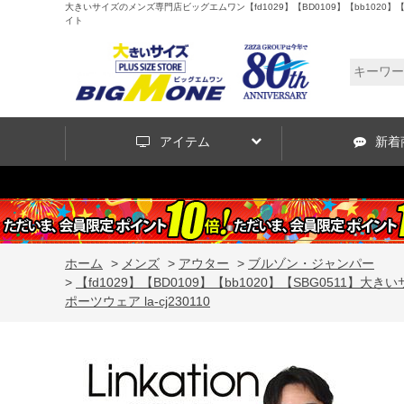
大きいサイズのメンズ専門店ビッグエムワン【fd1029】【BD0109】【bb1020】【S
イト
アイテム
新着
ホーム
>
メンズ
>
アウター
>
ブルゾン・ジャンパー
>
【fd1029】【BD0109】【bb1020】【SBG0511
ポーツウェア la-cj230110