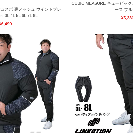
CUBIC MEASURE キュービ
S デュスポ 裏メッシュ ウインドブレ
ース ブ
L 4L 5L 6L 7L 8L
¥5,38
¥6,490