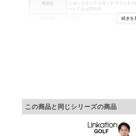
商品名
ン セットアップ スタンド ウィンドブ
ウェア la-cj230110
続きを
M-CODE
n-1172
素材
ナイロン80%、ポリウレタン20%
カラー展開
【チャコール】【ブラック】
サイズ展開
【3L】【4L】【5L】【6L】
商品説明
同素材のパンツ(la-swp230101t
サ
サイズ
肩幅
3L
53
4L
55
この商品と同じシリーズの商品
5L
57
6L
59