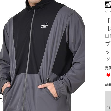
ジ
【
【
L
プ
ッ
ツ
定価
￥
品
9