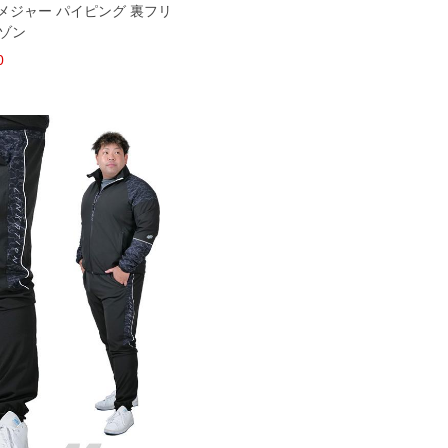
ックメジャー パイピング 裏フリ
ルゾン
0