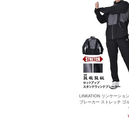
※商品によって若干のサイズの誤差がご
面）によって、商品の色味が若干異なる
※上記サイズが実際の商品に付いている
商品付属タグの記載もご確認下さい。
※当店での掲載商品は、実店鋪と在庫を
寄せ等により、お客様にご迷惑をお掛け
限に努めておりますが、もしあった場合
※【ボトムの裾上げをご希望の場合】
裾上げ料金は500円+税となります。
ご注意
備考欄に股下●cmとご記入下さい。（裾上
1本5,999円以下の商品は有料（500円+
出荷まで約1週間～20日間程お時間を頂
尚、裾上げした商品は返品・交換不可と
一部、お直しに対応出来ない商品がござい
端なデザインが施されている等)
※【返品交換について】
LINKATION リンケーシ
返品交換希望の方は、商品到着後1週間以
ブレーカー ストレッチ ゴ
下着(肌着)やワイシャツは商品の性質上
いませ。
ITEM INTRODUCTION