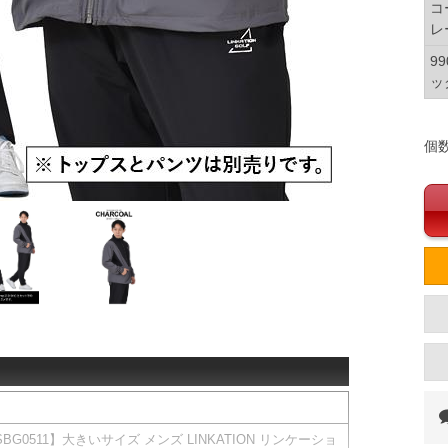
コ
レ
9
ッ
個
】【SBG0511】大きいサイズ メンズ LINKATION リンケーショ