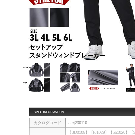
SPEC INFORMATION
カタログコード
la-cj230110
【BD0109】【fd1029】【bb1020