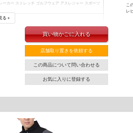
レーカー ストレッチ ゴルフウェア アスレジャー スポーツ
こ
レ
見る＋
買い物かごに入れる
店舗取り置きを依頼する
)とセットでのコーディネートがオススメです。
この商品について問い合わせる
イズ
お気に入りに登録する
袖丈
胸囲
着丈
66
130
75.5
67
136
77.5
68
142
79.5
69
148
81.5
単位はcm