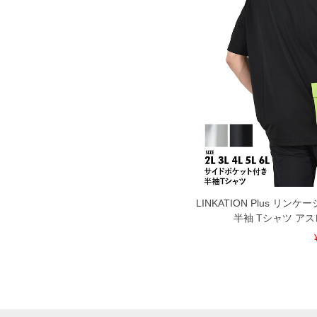
面）によって、商品の色味が若干異なる
※上記サイズが実際の商品に付いている
商品付属タグの記載もご確認下さい。
※当店での掲載商品は、実店鋪と在庫を
寄せ等により、お客様にご迷惑をお掛け
限に努めておりますが、もしあった場合
※【ボトムの裾上げをご希望の場合】
裾上げ料金は500円+税となります。
ご注意
備考欄に股下●cmとご記入下さい。（裾上
1本5,999円以下の商品は有料（500円+
出荷まで約1週間～20日間程お時間を頂
尚、裾上げした商品は返品・交換不可と
一部、お直しに対応出来ない商品がござい
端なデザインが施されている等)
LINKATION Plus 
半袖 Tシャツ ア
※【返品交換について】
返品交換希望の方は、商品到着後1週間以
下着(肌着)やワイシャツは商品の性質上
いませ。
ITEM INTRODUCTION