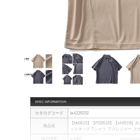
SPEC INFORMATION
カタログコード
la-t220232
【bb0623】【PD0518】【sh0519】
商品名
ックネック Tシャツ アスレジャー スポーツ
M-CODE
n-1457