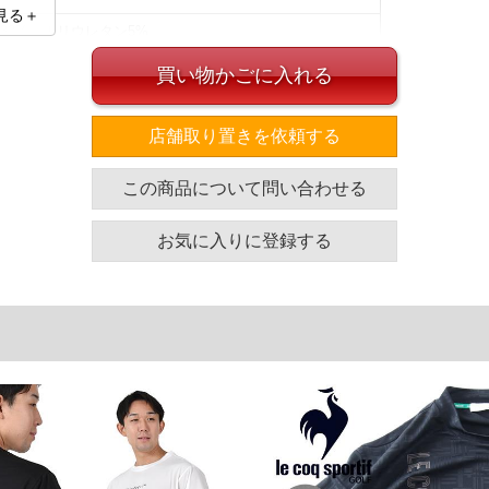
見る＋
ン32%、ポリウレタン5%
買い物かごに入れる
L】
店舗取り置きを依頼する
イズ
この商品について問い合わせる
袖丈
胸囲
着丈
お気に入りに登録する
24
120
74
25
126
76
26
132
78
27
138
80
28
144
82
30
152
86
単位はcm
ざいます。また、お客様がご使用の環境（コンピュータ画