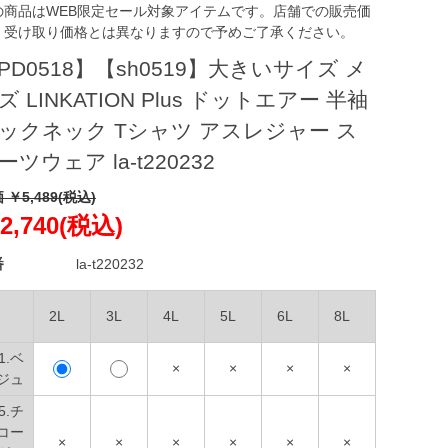
の商品はWEB限定セール対象アイテムです。店舗での販売価
、受け取り価格とは異なりますので予めご了承ください。
PD0518】【sh0519】大きいサイズ メ
ズ LINKATION Plus ドットエアー 半袖
ックネック Tシャツ アスレジャー ス
ーツウェア la-t220232
 ￥5,489(税込)
2,740(税込)
番
la-t220232
2L
3L
4L
5L
6L
8L
1.ベ
×
×
×
×
ジュ
5.チ
コー
×
×
×
×
×
×