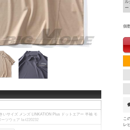
ル
ー
個
大きいサイズ メンズ LINKATION Plus ドットエアー 半袖 モ
こ
ウェア la-t220232
レ