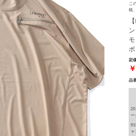
こ
格
【
ン
モ
ポ
定価
￥
品
20
ー
91
ャ