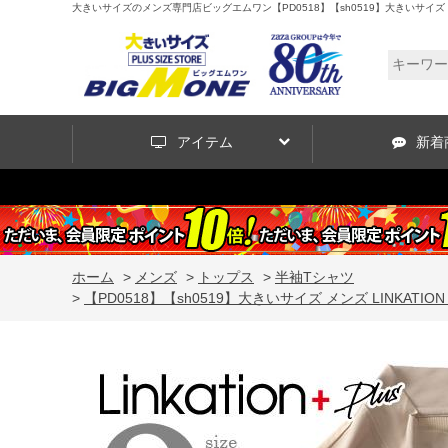
大きいサイズのメンズ専門店ビッグエムワン【PD0518】【sh0519】大きいサイズ メンズ 
アイテム
新着
ホーム
>
メンズ
>
トップス
>
半袖Tシャツ
>
【PD0518】【sh0519】大きいサイズ メンズ LINKATIO