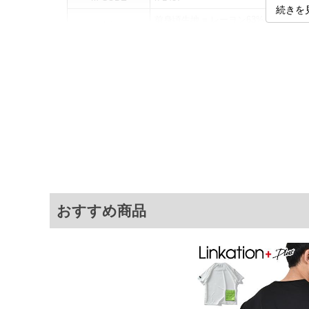
続きを
前身頃生地 = レーヨン63%、ナイロ
素材
後身頃メッシュ = ポリエステル100%
カラー展開
【ベージュ】【チャコール】
サイズ展開
【2L】【3L】【4L】【5L】【6L】【8
サ
サイズ
肩幅
2L
50
3L
52
4L
54
おすすめ商品
5L
56
6L
58
8L
62
※商品によって若干のサイズの誤差がご