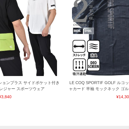
場合がございます。予めご了承ください。
タグのサイズ表記と異なる場合があります。お取り扱い前に
共用しておりますので店頭での売り違い、店舗からのお取り
してしまう場合がございます。そのようなことがない様最大
速やかにご連絡させて頂きますので予めご了承ください。
げ無料対象商品は1本につき税込6,000円以上の品が対象。
税）となります。）
く場合がございます。
なりますので、予めご了承下さい。
ます。(例：裾にファスナーや調節ひもが付いている、極
リンケーションプラス サイドポケット付き
LE COQ SPORTIF GOLF
スレジャー スポーツウェア
ャカード 半袖 モックネック ゴル
¥3,840
¥14,3
内にご連絡ください。
、返品交換不可とさせて頂いております。予めご了承くださ