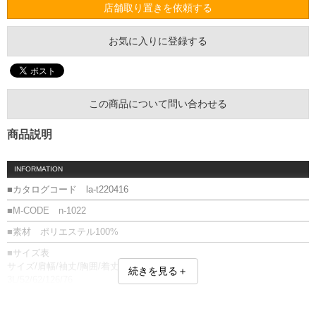
店舗取り置きを依頼する
お気に入りに登録する
この商品について問い合わせる
商品説明
INFORMATION
■カタログコード la-t220416
■M-CODE n-1022
■素材 ポリエステル100%
■サイズ表
サイズ/肩幅/袖丈/胸囲/着丈
続きを見る＋
3L/52/62/126/76
4L/54/63/132/78
5L/56/64/138/80