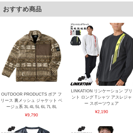
6L/58/65/144/82
8L/62/67/152/86
おすすめ商品
単位はcm
※【返品交換について】
返品交換希望の方は、商品到着後1週間以内にご連絡ください。
下着(肌着)やワイシャツは商品の性質上、返品交換不可とさせて頂いております。予め
ご了承くださいませ。
※【ボトムの裾上げをご希望の場合】
裾上げ料金は500円+税となります。
備考欄に股下●cmとご記入下さい。（裾上げ無料対象商品は1本につき税込6,000円以
上の品が対象。1本5,999円以下の商品は有料（500円+税）となります。）
出荷まで約1週間～20日間程お時間を頂く場合がございます。
尚、裾上げした商品は返品・交換不可となりますので、予めご了承下さい。
一部、お直しに対応出来ない商品がございます。(例：裾にファスナーや調節ひもが付
いている、極端なデザインが施されている等)
※商品によって若干のサイズの誤差がございます。また、お客様がご使用の環境（コ
ンピュータ画面）によって、商品の色味が若干異なる場合がございます。予めご了承
LINKATION リンケーション プリ
OUTDOOR PRODUCTS ボア フ
ください。
ント ロング Tシャツ アスレジャ
※当店での掲載商品は、実店鋪と在庫を共用しておりますので店頭での売り違い、店
リース 裏メッシュ ジャケット ベ
ー スポーツウェア
舗からのお取り寄せ等により、お客様にご迷惑をお掛けしてしまう場合がございま
ージュ系 3L 4L 5L 6L 7L 8L
す。そのようなことがない様最大限に努めておりますが、もしあった場合速やかにご
¥2,190
連絡させて頂きますので予めご了承ください。
¥9,790
ITEM INTRODUCTION