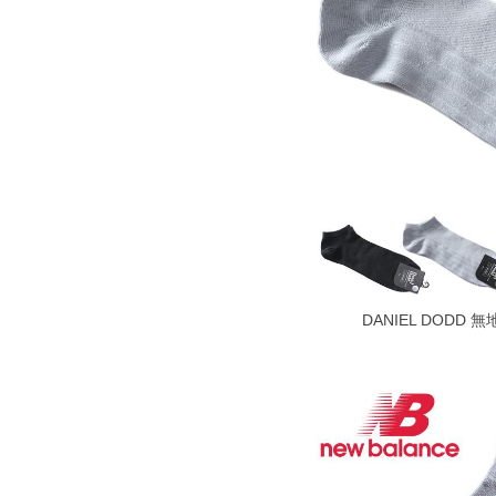
ご注意
備考欄に股下●cmとご記入下さい。（裾上
1本5,999円以下の商品は有料（500円+
出荷まで約1週間～20日間程お時間を頂
尚、裾上げした商品は返品・交換不可と
一部、お直しに対応出来ない商品がござい
端なデザインが施されている等)
※【返品交換について】
返品交換希望の方は、商品到着後1週間以
下着(肌着)やワイシャツは商品の性質上
いませ。
ITEM INTRODUCTION
DANIEL DODD