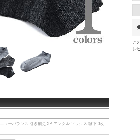
こ
レ
E ニューバランス 引き揃え 3P アンクル ソックス 靴下 3枚