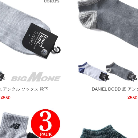
げ無料対象商品は1本につき税込6,000円以上の品が対象。
税）となります。）
く場合がございます。
なりますので、予めご了承下さい。
ます。(例：裾にファスナーや調節ひもが付いている、極
内にご連絡ください。
、返品交換不可とさせて頂いております。予めご了承くださ
 無地 アンクル ソックス 靴下
DANIEL DODD 底 
¥550
¥550