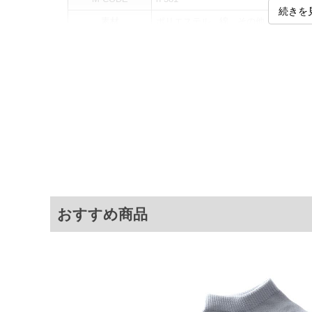
続きを
素材
ポリエステル、綿、その他
カラー展開
【マルチカラー】
サイズ展開
【28.0】
[着用される方
サイズ
28.0
※商品によって若干のサイズの誤差がご
面）によって、商品の色味が若干異なる
おすすめ商品
※上記サイズが実際の商品に付いている
商品付属タグの記載もご確認下さい。
※当店での掲載商品は、実店鋪と在庫を
寄せ等により、お客様にご迷惑をお掛け
限に努めておりますが、もしあった場合
※【ボトムの裾上げをご希望の場合】
裾上げ料金は500円+税となります。