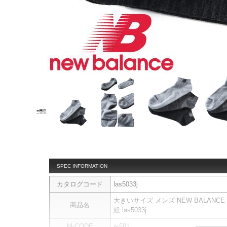
SPEC INFORMATION
カタログコード
las5033j
大きいサイズ メンズ NEW BALANC
商品名
組 las5033j
M-CODE
n-581