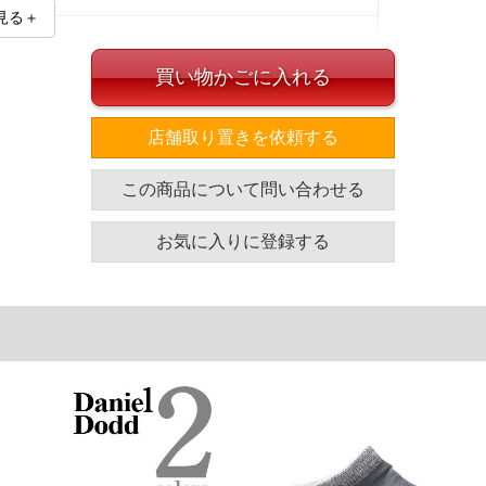
見る＋
買い物かごに入れる
店舗取り置きを依頼する
のサイズの目安]
この商品について問い合わせる
対応サイズ
27～29
お気に入りに登録する
単位はcm
ざいます。また、お客様がご使用の環境（コンピュータ画
場合がございます。予めご了承ください。
タグのサイズ表記と異なる場合があります。お取り扱い前に
共用しておりますので店頭での売り違い、店舗からのお取り
してしまう場合がございます。そのようなことがない様最大
速やかにご連絡させて頂きますので予めご了承ください。