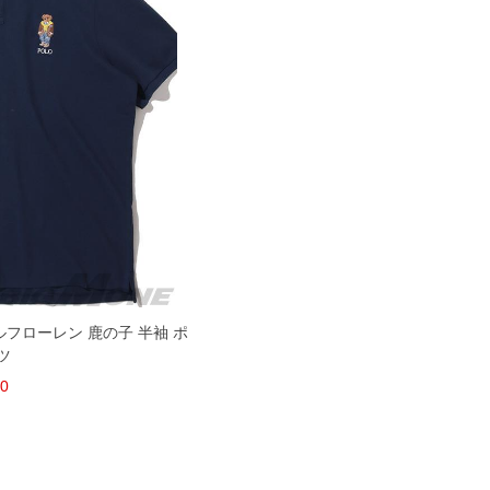
 ラルフローレン 鹿の子 半袖 ポ
ツ
60