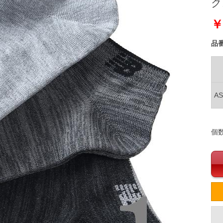
ク
￥
品
A
個