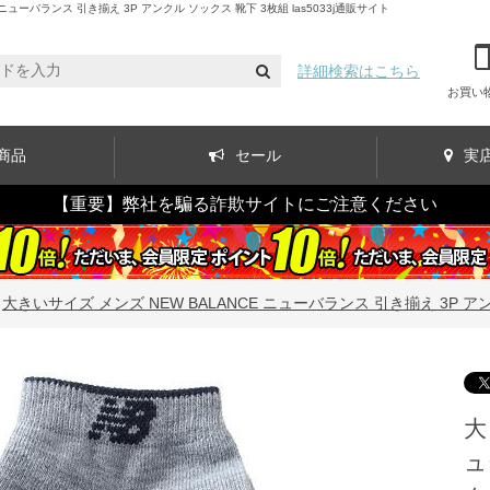
ーバランス 引き揃え 3P アンクル ソックス 靴下 3枚組 las5033j通販サイト
詳細検索はこちら
お買い
商品
セール
実
【重要】弊社を騙る詐欺サイトにご注意ください
>
大きいサイズ メンズ NEW BALANCE ニューバランス 引き揃え 3P アンク
大
ュ