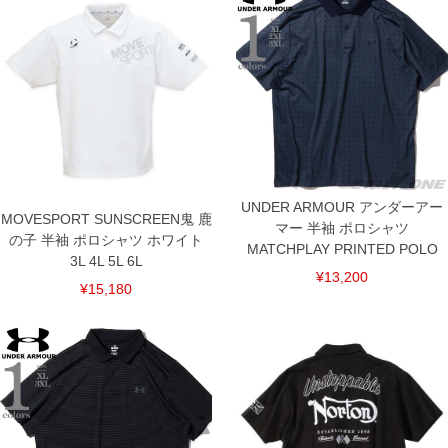
6L/64/30/148/90
単位はcm
※【返品交換について】
返品交換希望の方は、商品到着後1週間以内にご連絡ください。
下着(肌着)やワイシャツは商品の性質上、返品交換不可とさせて頂いております。予め
ご了承くださいませ。
※【ボトムの裾上げをご希望の場合】
裾上げ料金は500円+税となります。
備考欄に股下●cmとご記入下さい。（裾上げ無料対象商品は1本につき税込6,000円以
上の品が対象。1本5,999円以下の商品は有料（500円+税）となります。）
出荷まで約1週間～20日間程お時間を頂く場合がございます。
UNDER ARMOUR アンダーアー
尚、裾上げした商品は返品・交換不可となりますので、予めご了承下さい。
MOVESPORT SUNSCREEN鬼 鹿
マー 半袖 ポロシャツ
一部、お直しに対応出来ない商品がございます。(例：裾にファスナーや調節ひもが付
の子 半袖 ポロシャツ ホワイト
いている、極端なデザインが施されている等)
MATCHPLAY PRINTED POLO
3L 4L 5L 6L
※商品によって若干のサイズの誤差がございます。また、お客様がご使用の環境（コ
¥13,200
¥15,180
ンピュータ画面）によって、商品の色味が若干異なる場合がございます。予めご了承
ください。
※当店での掲載商品は、実店鋪と在庫を共用しておりますので店頭での売り違い、店
舗からのお取り寄せ等により、お客様にご迷惑をお掛けしてしまう場合がございま
す。そのようなことがない様最大限に努めておりますが、もしあった場合速やかにご
連絡させて頂きますので予めご了承ください。
ITEM INTRODUCTION