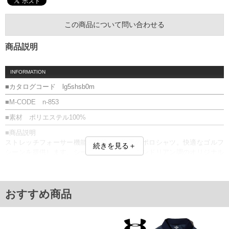
この商品について問い合わせる
商品説明
INFORMATION
■カタログコード lg5shsb0m
■M-CODE n-853
■素材 ポリエステル100%
■商品説明
ストレッチフォーサー機能を搭載した定番のポロシャツ。快適なゴルフ
続きを見る＋
シーンを提供します。シーズンテーマからモンドリアン調のオリジナル
柄をデザイン。それを地柄で表現し上品に仕上げ、両胸の刺繍がブラン
ドらしいスポーティさを表現しています。
■サイズ表
おすすめ商品
サイズ/肩幅/袖丈/胸囲/着丈
3L/58/27/130/81
4L/60/28/136/84
5L/62/29/142/87