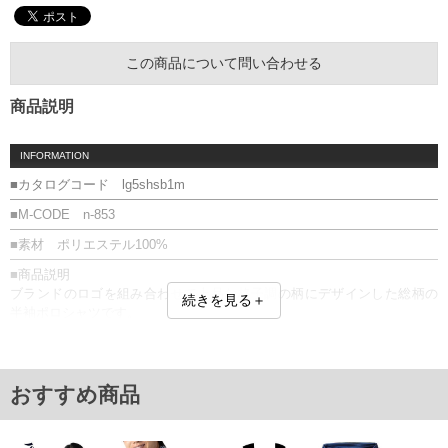
この商品について問い合わせる
商品説明
INFORMATION
■カタログコード lg5shsb1m
■M-CODE n-853
■素材 ポリエステル100%
■商品説明
ブランドのロゴを組み合わせて上品な格子調の柄にデザインした総柄の
続きを見る＋
半袖ポロシャツです。
■サイズ表
サイズ/肩幅/袖丈/胸囲/着丈
3L/58/27/130/81
おすすめ商品
4L/60/28/136/84
5L/62/29/142/87
単位はcm