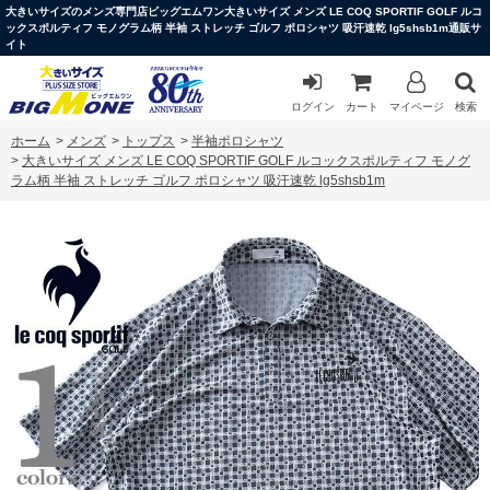
大きいサイズのメンズ専門店ビッグエムワン大きいサイズ メンズ LE COQ SPORTIF GOLF ルコ
ックスポルティフ モノグラム柄 半袖 ストレッチ ゴルフ ポロシャツ 吸汗速乾 lg5shsb1m通販サ
イト
ログイン
カート
マイページ
検索
ホーム
>
メンズ
>
トップス
>
半袖ポロシャツ
>
大きいサイズ メンズ LE COQ SPORTIF GOLF ルコックスポルティフ モノグ
ラム柄 半袖 ストレッチ ゴルフ ポロシャツ 吸汗速乾 lg5shsb1m