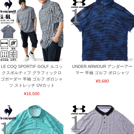
※【返品交換について】
返品交換希望の方は、商品到着後1週間以内にご連絡ください。
下着(肌着)やワイシャツは商品の性質上、返品交換不可とさせて頂いております。予め
ご了承くださいませ。
※【ボトムの裾上げをご希望の場合】
裾上げ料金は500円+税となります。
備考欄に股下●cmとご記入下さい。（裾上げ無料対象商品は1本につき税込6,000円以
上の品が対象。1本5,999円以下の商品は有料（500円+税）となります。）
出荷まで約1週間～20日間程お時間を頂く場合がございます。
尚、裾上げした商品は返品・交換不可となりますので、予めご了承下さい。
一部、お直しに対応出来ない商品がございます。(例：裾にファスナーや調節ひもが付
いている、極端なデザインが施されている等)
LE COQ SPORTIF GOLF ルコッ
UNDER ARMOUR アンダーアー
※商品によって若干のサイズの誤差がございます。また、お客様がご使用の環境（コ
クスポルティフ グラフィックロ
マー 半袖 ゴルフ ポロシャツ
ンピュータ画面）によって、商品の色味が若干異なる場合がございます。予めご了承
ゴボーダー 半袖 ゴルフ ポロシャ
ください。
¥9,680
※当店での掲載商品は、実店鋪と在庫を共用しておりますので店頭での売り違い、店
ツ ストレッチ UVカット
舗からのお取り寄せ等により、お客様にご迷惑をお掛けしてしまう場合がございま
¥16,500
す。そのようなことがない様最大限に努めておりますが、もしあった場合速やかにご
連絡させて頂きますので予めご了承ください。
ITEM INTRODUCTION