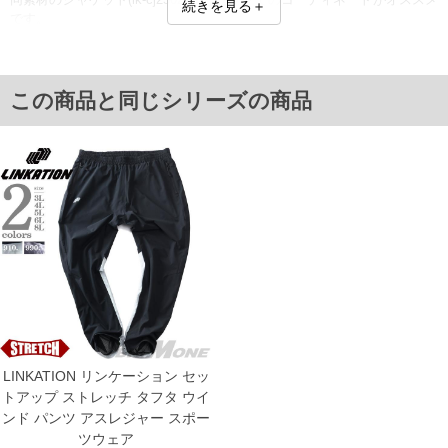
続きを見る＋
です。
■サイズ表
サイズ/ウエスト/ヒップ/渡幅/股上/股下
3L/90～114/128/37.5/32/76
この商品と同じシリーズの商品
4L/100～124/138/40.5/33/76
5L/110～134/148/43.5/34/78
6L/120～144/158/46.5/35/78
8L/140～164/178/52.5/37/80
単位はcm
※【返品交換について】
返品交換希望の方は、商品到着後1週間以内にご連絡ください。
下着(肌着)やワイシャツは商品の性質上、返品交換不可とさせて頂いております。予め
ご了承くださいませ。
※【ボトムの裾上げをご希望の場合】
裾上げ料金は500円+税となります。
備考欄に股下●cmとご記入下さい。（裾上げ無料対象商品は1本につき税込6,000円以
上の品が対象。1本5,999円以下の商品は有料（500円+税）となります。）
出荷まで約1週間～20日間程お時間を頂く場合がございます。
尚、裾上げした商品は返品・交換不可となりますので、予めご了承下さい。
LINKATION リンケーション セッ
一部、お直しに対応出来ない商品がございます。(例：裾にファスナーや調節ひもが付
トアップ ストレッチ タフタ ウイ
いている、極端なデザインが施されている等)
ンド パンツ アスレジャー スポー
※商品によって若干のサイズの誤差がございます。また、お客様がご使用の環境（コ
ツウェア
ンピュータ画面）によって、商品の色味が若干異なる場合がございます。予めご了承