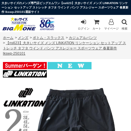
大きいサイズのメンズ専門店ビッグエムワン【ns623】大きいサイズ メンズ LINKATION リンケ
ーション セットアップ ストレッチ タフタ ウインド パンツ アスレジャー スポーツウェア 春夏新
作 lkswp-250101通販サイト
ログイン
カート
マイページ
検索
ホーム
>
メンズ
>
ボトム・スラックス
>
カジュアルパンツ
>
【ns623】大きいサイズ メンズ LINKATION リンケーション セットアップ ス
トレッチ タフタ ウインド パンツ アスレジャー スポーツウェア 春夏新作
lkswp-250101