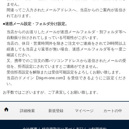
ません。
間違ってご入力されたメールアドレスへ、当店からのご案内が送信さ
れております。
■迷惑メール設定・フォルダ分け設定。
当店からのお送りしたメールが迷惑メールフォルダ・別フォルダ等へ
自動振り分けされてしまっている可能性がございます。
当店の、休日・営業時間外を除きご注文やご連絡をされて24時間以上
経過しても当店より返答が無い場合、迷惑メールフォルダ等を一度ご
確認ください。
又、携帯でのご注文の際パソコンアドレスから送信されたメールの受
信を、拒否設定にされていますとご連絡ができません。
受信拒否設定を解除または受信可能設定をよろしくお願い致します。
当店のドメイン【big-m-one.com】を受信できるようにご設定くださ
い。
お手数ではございますが、ご了承宜しくお願い致します。
詳細検索
新規登録
マイページ
カートの中