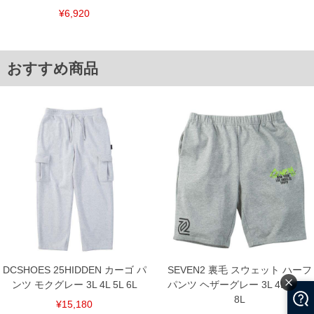
ください。
¥6,920
※当店での掲載商品は、実店鋪と在庫を共用しておりますので店頭での売り違い、店
舗からのお取り寄せ等により、お客様にご迷惑をお掛けしてしまう場合がございま
す。そのようなことがない様最大限に努めておりますが、もしあった場合速やかにご
連絡させて頂きますので予めご了承ください。
おすすめ商品
ITEM INTRODUCTION
DCSHOES 25HIDDEN カーゴ パ
SEVEN2 裏毛 スウェット ハーフ
ンツ モクグレー 3L 4L 5L 6L
パンツ ヘザーグレー 3L 4L 5L 6L
8L
¥15,180