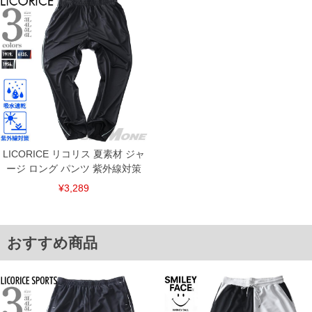
※【返品交換について】
返品交換希望の方は、商品到着後1週間以内にご連絡ください。
下着(肌着)やワイシャツは商品の性質上、返品交換不可とさせて頂いております。予め
ご了承くださいませ。
※【ボトムの裾上げをご希望の場合】
裾上げ料金は500円+税となります。
備考欄に股下●cmとご記入下さい。（裾上げ無料対象商品は1本につき税込6,000円以
上の品が対象。1本5,999円以下の商品は有料（500円+税）となります。）
出荷まで約1週間～20日間程お時間を頂く場合がございます。
尚、裾上げした商品は返品・交換不可となりますので、予めご了承下さい。
一部、お直しに対応出来ない商品がございます。(例：裾にファスナーや調節ひもが付
いている、極端なデザインが施されている等)
LICORICE リコリス 夏素材 ジャ
※商品によって若干のサイズの誤差がございます。また、お客様がご使用の環境（コ
ージ ロング パンツ 紫外線対策
ンピュータ画面）によって、商品の色味が若干異なる場合がございます。予めご了承
ください。
¥3,289
※当店での掲載商品は、実店鋪と在庫を共用しておりますので店頭での売り違い、店
舗からのお取り寄せ等により、お客様にご迷惑をお掛けしてしまう場合がございま
す。そのようなことがない様最大限に努めておりますが、もしあった場合速やかにご
連絡させて頂きますので予めご了承ください。
おすすめ商品
ITEM INTRODUCTION