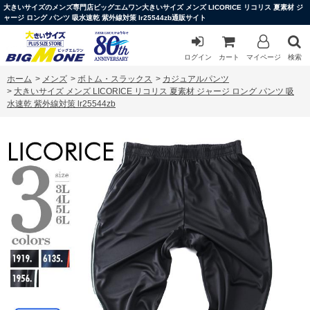
大きいサイズのメンズ専門店ビッグエムワン大きいサイズ メンズ LICORICE リコリス 夏素材 ジ
ャージ ロング パンツ 吸水速乾 紫外線対策 lr25544zb通販サイト
ログイン
カート
マイページ
検索
ホーム
>
メンズ
>
ボトム・スラックス
>
カジュアルパンツ
>
大きいサイズ メンズ LICORICE リコリス 夏素材 ジャージ ロング パンツ 吸
水速乾 紫外線対策 lr25544zb