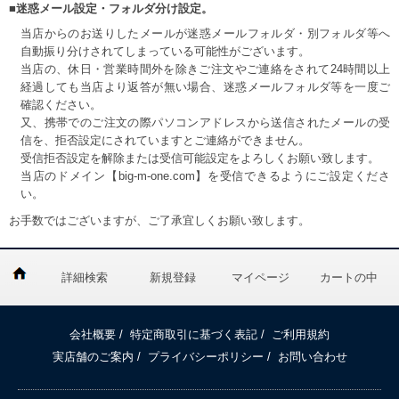
■迷惑メール設定・フォルダ分け設定。
当店からのお送りしたメールが迷惑メールフォルダ・別フォルダ等へ
自動振り分けされてしまっている可能性がございます。
当店の、休日・営業時間外を除きご注文やご連絡をされて24時間以上
経過しても当店より返答が無い場合、迷惑メールフォルダ等を一度ご
確認ください。
又、携帯でのご注文の際パソコンアドレスから送信されたメールの受
信を、拒否設定にされていますとご連絡ができません。
受信拒否設定を解除または受信可能設定をよろしくお願い致します。
当店のドメイン【big-m-one.com】を受信できるようにご設定くださ
い。
お手数ではございますが、ご了承宜しくお願い致します。
詳細検索
新規登録
マイページ
カートの中
会社概要
/
特定商取引に基づく表記
/
ご利用規約
実店舗のご案内
/
プライバシーポリシー
/
お問い合わせ