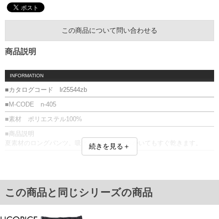
この商品について問い合わせる
商品説明
INFORMATION
■カタログコード lr25544zb
■M-CODE n-405
■素材 ポリエステル100%
■商品説明
夏素材のロングパンツ。吸水速乾加工で汗をかいてもすぐ乾きます。
続きを見る＋
■サイズ表
サイズ/ウエスト/ヒップ/渡幅/股下/股上
3L/88～124/124/37/73/34
4L/94～130/130/38/73/35
この商品と同じシリーズの商品
5L/100～138/138/40/73/36
6L/106～146/146/42/73/37
単位はcm