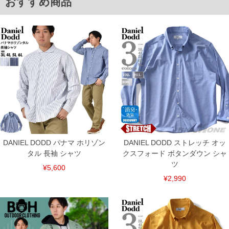
おすすめ商品
サイズ/肩幅/袖丈/胸囲/着丈
3L/59/59/132/78
4L/61/60/138/80
5L/63/61/144/82
6L/65/62/150/84
単位はcm
※【返品交換について】
返品交換希望の方は、商品到着後1週間以内にご連絡ください。
下着(肌着)やワイシャツは商品の性質上、返品交換不可とさせて頂いております。予め
ご了承くださいませ。
※【ボトムの裾上げをご希望の場合】
裾上げ料金は500円+税となります。
備考欄に股下●cmとご記入下さい。（裾上げ無料対象商品は1本につき税込6,000円以
上の品が対象。1本5,999円以下の商品は有料（500円+税）となります。）
出荷まで約1週間～20日間程お時間を頂く場合がございます。
DANIEL DODD パナマ ホリゾン
DANIEL DODD ストレッチ オッ
尚、裾上げした商品は返品・交換不可となりますので、予めご了承下さい。
タル 長袖 シャツ
クスフォード ボタンダウン シャ
一部、お直しに対応出来ない商品がございます。(例：裾にファスナーや調節ひもが付
いている、極端なデザインが施されている等)
ツ
¥5,600
※商品によって若干のサイズの誤差がございます。また、お客様がご使用の環境（コ
¥2,990
ンピュータ画面）によって、商品の色味が若干異なる場合がございます。予めご了承
ください。
※当店での掲載商品は、実店鋪と在庫を共用しておりますので店頭での売り違い、店
舗からのお取り寄せ等により、お客様にご迷惑をお掛けしてしまう場合がございま
す。そのようなことがない様最大限に努めておりますが、もしあった場合速やかにご
連絡させて頂きますので予めご了承ください。