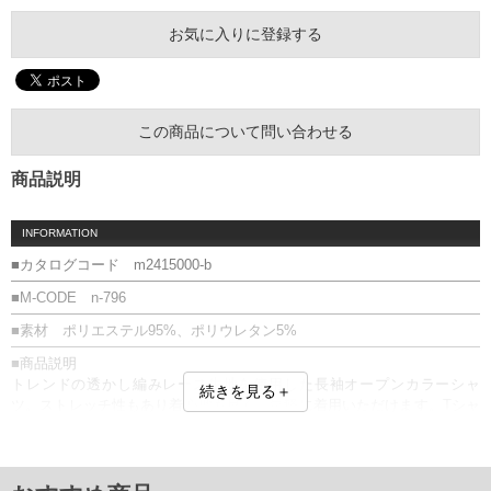
お気に入りに登録する
この商品について問い合わせる
商品説明
INFORMATION
■カタログコード m2415000-b
■M-CODE n-796
■素材 ポリエステル95%、ポリウレタン5%
■商品説明
トレンドの透かし編みレース生地を使用した長袖オープンカラーシャ
続きを見る＋
ツ。ストレッチ性もあり着心地も良く、気軽に着用いただけます。Tシャ
ツやタンクトップの上から羽織るのがオススメで、夏場でも涼しくアク
セントを付けれるアイテムです。
■サイズ表