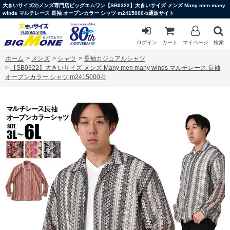
大きいサイズのメンズ専門店ビッグエムワン【SB0322】大きいサイズ メンズ Many men many
winds マルチレース 長袖 オープンカラー シャツ m2415000-b通販サイト
ログイン
カート
マイページ
検索
ホーム
>
メンズ
>
シャツ
>
長袖カジュアルシャツ
>
【SB0322】大きいサイズ メンズ Many men many winds マルチレース 長袖
オープンカラー シャツ m2415000-b