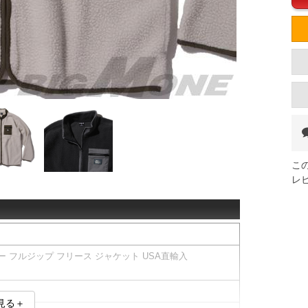
こ
レ
レー フルジップ フリース ジャケット USA直輸入
見る＋