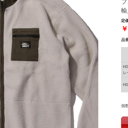
フ
輸
定価
￥
品
H
レ
H
個