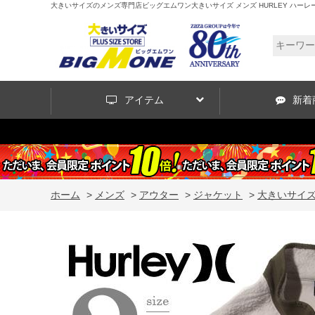
大きいサイズのメンズ専門店ビッグエムワン大きいサイズ メンズ HURLEY ハーレー フ
アイテム
新着
ホーム
>
メンズ
>
アウター
>
ジャケット
>
大きいサイズ 