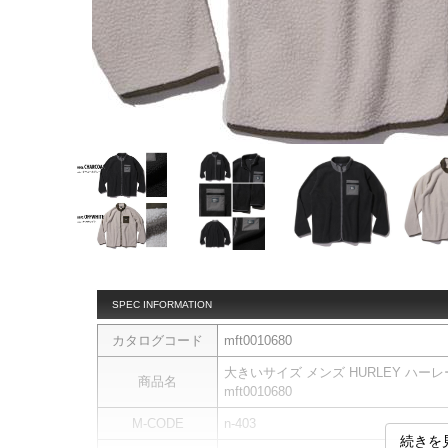
SPEC INFORMATION
カタログコード
mft0010680
大きいサイズ メンズ HURLEY ハー
商品名
mft0010680
M-CODE
n-403
続きを