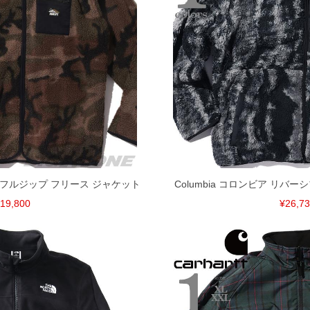
げ無料対象商品は1本につき税込6,000円以上の品が対象。
税）となります。）
く場合がございます。
なりますので、予めご了承下さい。
ます。(例：裾にファスナーや調節ひもが付いている、極
内にご連絡ください。
、返品交換不可とさせて頂いております。予めご了承くださ
柄 フルジップ フリース ジャケット
Columbia コロンビア リバ
19,800
¥26,7