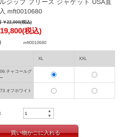
ルジップ フリース ジャケット USA直
入 mft0010680
 ￥22,000(税込)
19,800(税込)
番
mft0010680
XL
XXL
006.チャコールグ
ー
073.オフホワイト
数
買い物かごに入れる