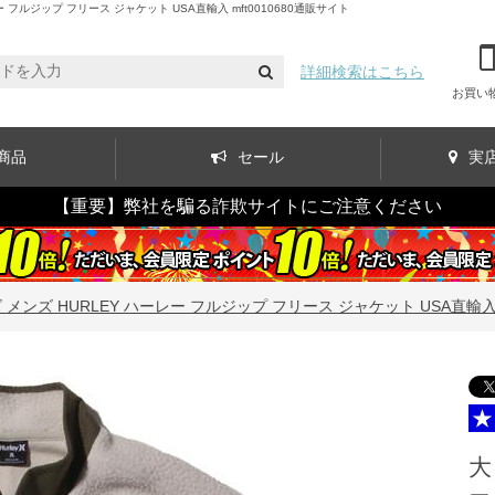
ルジップ フリース ジャケット USA直輸入 mft0010680通販サイト
詳細検索はこちら
お買い
商品
セール
実
【重要】弊社を騙る詐欺サイトにご注意ください
メンズ HURLEY ハーレー フルジップ フリース ジャケット USA直輸入 mf
大