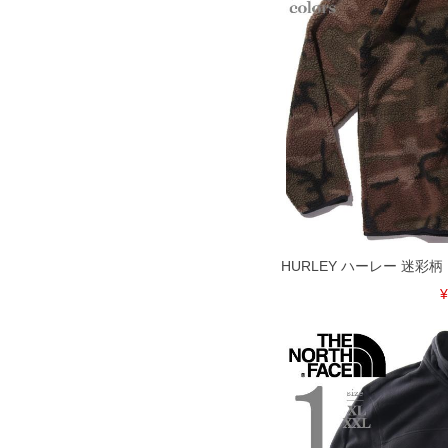
ご注意
備考欄に股下●cmとご記入下さい。（裾上
1本5,999円以下の商品は有料（500円+
出荷まで約1週間～20日間程お時間を頂
尚、裾上げした商品は返品・交換不可と
一部、お直しに対応出来ない商品がござい
端なデザインが施されている等)
※【返品交換について】
返品交換希望の方は、商品到着後1週間以
下着(肌着)やワイシャツは商品の性質上
いませ。
ITEM INTRODUCTION
HURLEY ハーレー 迷彩
¥