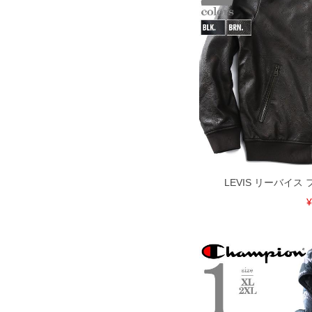
COLOR VARIATION
LEVIS リーバイ
¥