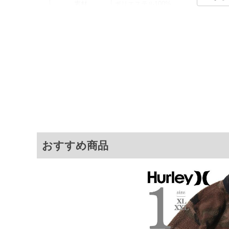
素材
ポリエステル100%
カラー展開
【ホワイト】【チャコール】
サイズ展開
【XL】【XXL】
サ
サイズ
肩幅
胸囲
XL
56
126
XXL
57.5
132
※商品によって若干のサイズの誤差がご
おすすめ商品
面）によって、商品の色味が若干異なる
※上記サイズが実際の商品に付いている
商品付属タグの記載もご確認下さい。
※当店での掲載商品は、実店鋪と在庫を
寄せ等により、お客様にご迷惑をお掛け
限に努めておりますが、もしあった場合
※【ボトムの裾上げをご希望の場合】
裾上げ料金は500円+税となります。