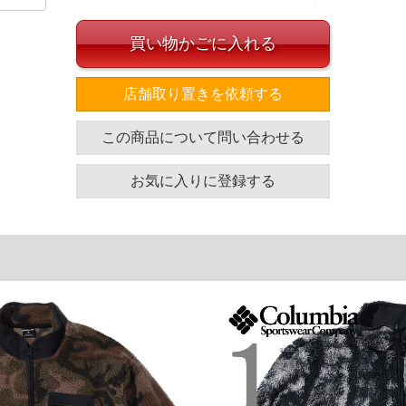
買い物かごに入れる
店舗取り置きを依頼する
イズ
この商品について問い合わせる
袖丈
裾幅
着丈
66
61
76
お気に入りに登録する
68.5
63.5
77.5
単位はcm
ざいます。また、お客様がご使用の環境（コンピュータ画
場合がございます。予めご了承ください。
タグのサイズ表記と異なる場合があります。お取り扱い前に
共用しておりますので店頭での売り違い、店舗からのお取り
してしまう場合がございます。そのようなことがない様最大
速やかにご連絡させて頂きますので予めご了承ください。