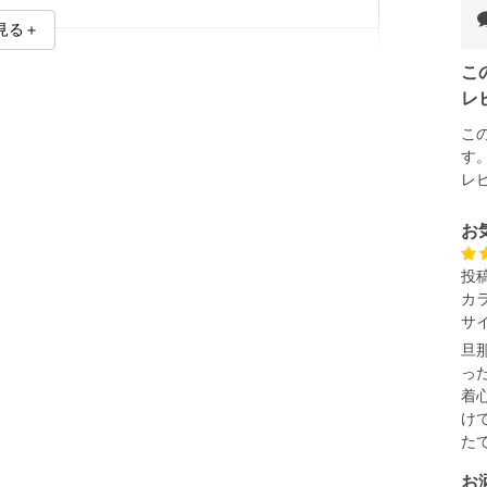
見る＋
こ
レ
L】【8L】
こ
す
イズ
レ
胸廻り
胴廻り
腰廻り
裄丈
お
133
131
133
84
139
137
139
86
投
カ
145
143
145
86
サ
151
149
151
88
旦
っ
157
155
157
90
着
163
161
163
90
け
た
169
167
169
90
単位はcm
お