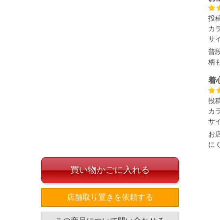
ざいます。また、お客様がご使用の環境（コンピュータ画
投
場合がございます。予めご了承ください。
カ
タグのサイズ表記と異なる場合があります。お取り扱い前に
サ
共用しておりますので店頭での売り違い、店舗からのお取り
普
してしまう場合がございます。そのようなことがない様最大
柄
速やかにご連絡させて頂きますので予めご了承ください。
着
投
げ無料対象商品は1本につき税込6,000円以上の品が対象。
カ
税）となります。）
サ
く場合がございます。
なりますので、予めご了承下さい。
お
ます。(例：裾にファスナーや調節ひもが付いている、極
に
買い物かごに入れる
内にご連絡ください。
、返品交換不可とさせて頂いております。予めご了承くださ
店舗取り置きを依頼する