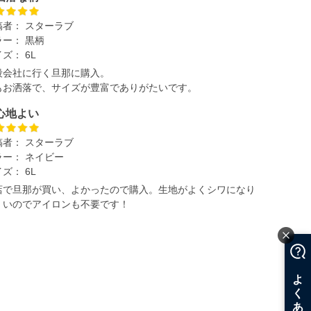
稿者：
スターラブ
ラー：
黒柄
イズ：
6L
段会社に行く旦那に購入。
もお洒落で、サイズが豊富でありがたいです。
心地よい
稿者：
スターラブ
ラー：
ネイビー
イズ：
6L
店で旦那が買い、よかったので購入。生地がよくシワになり
くいのでアイロンも不要です！