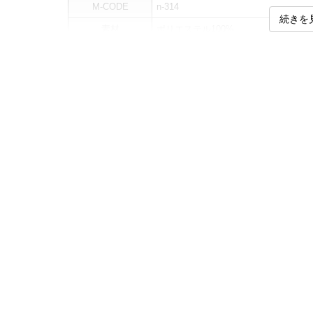
M-CODE
n-314
続きを
素材
ポリエステル100%
カラー展開
【ブルー】【ネイビー】【ブラック】
サイズ展開
【2L】【3L】【4L】【5L】【6L】【7
サ
サイズ
えり廻り
肩幅
2L
43
53
3L
45
55
4L
47
57
5L
49
59
6L
51
61
7L
53
63
8L
55
65