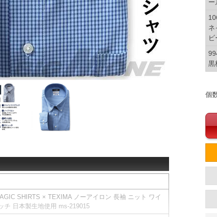
ー
10
ネ
ビ
99
黒
個
IC SHIRTS × TEXIMA ノーアイロン 長袖 ニット ワイ
 日本製生地使用 ms-219015