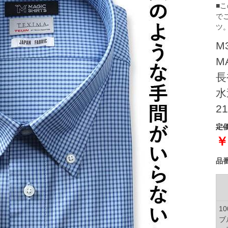
■
で
ツ
M
M
長
水
21
定価
￥
品
10
ブ