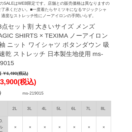
このSALEはWEB限定です。店舗との販売価格は異なりますの
ご了承ください。■一度着たらヤミツキになるマジックシャ
。適度なストレッチ性にノーアイロンの手間いらず。
3点セット割 大きいサイズ メンズ
AGIC SHIRTS × TEXIMA ノーアイロン
袖 ニット ワイシャツ ボタンダウン 吸
速乾 ストレッチ 日本製生地使用 ms-
9015
 ￥6,490(税込)
3,900(税込)
番
ms-219015
2L
3L
4L
5L
6L
7L
8L
0.
ル
×
×
×
×
×
×
×