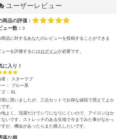
ユーザーレビュー
の商品の評価：
ビュー数：
3
の商品に対するあなたのレビューを投稿することができま
。
ビューを評価するには
ログイン
が必要です。
気に入り！
稿者：
スターラブ
ラー：
ブルー系
イズ：
6L
那用に買いましたが、三点セットでお得な値段で買えてよか
たです。
心地よく、洗濯だけでシワになりにくいので、アイロンはか
てないです。ストレッチのある生地で今までみた事がなかっ
ですが、機会があったらまた購入したいです。
洒落な柄