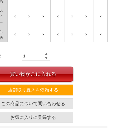
系
6.
イ
×
×
×
×
×
×
×
ー
4.
×
×
×
×
×
×
×
柄
数
買い物かごに入れる
店舗取り置きを依頼する
この商品について問い合わせる
お気に入りに登録する