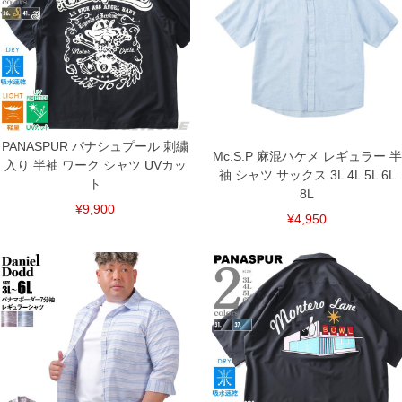
PANASPUR パナシュプール 刺繍
Mc.S.P 麻混ハケメ レギュラー 半
入り 半袖 ワーク シャツ UVカッ
袖 シャツ サックス 3L 4L 5L 6L
ト
8L
¥9,900
¥4,950