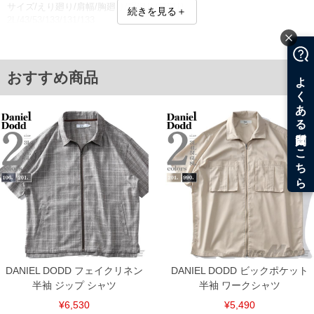
サイズ/えり廻り/肩幅/胸廻り/胴廻り/腰廻り
続きを見る＋
2L/43/53/133/131/133
3L/45/55/139/137/139
4L/47/57/145/143/145
5L/49/59/151/149/151
6L/51/61/157/155/157
おすすめ商品
7L/53/63/163/161/163
8L/55/65/169/167/169
単位はcm
※【返品交換について】
返品交換希望の方は、商品到着後1週間以内にご連絡ください。
下着(肌着)やワイシャツは商品の性質上、返品交換不可とさせて頂いております。予め
ご了承くださいませ。
※【ボトムの裾上げをご希望の場合】
裾上げ料金は500円+税となります。
備考欄に股下●cmとご記入下さい。（裾上げ無料対象商品は1本につき税込6,000円以
上の品が対象。1本5,999円以下の商品は有料（500円+税）となります。）
出荷まで約1週間～20日間程お時間を頂く場合がございます。
尚、裾上げした商品は返品・交換不可となりますので、予めご了承下さい。
一部、お直しに対応出来ない商品がございます。(例：裾にファスナーや調節ひもが付
いている、極端なデザインが施されている等)
DANIEL DODD フェイクリネン
DANIEL DODD ビックポケット
※商品によって若干のサイズの誤差がございます。また、お客様がご使用の環境（コ
半袖 ジップ シャツ
半袖 ワークシャツ
ンピュータ画面）によって、商品の色味が若干異なる場合がございます。予めご了承
¥6,530
¥5,490
ください。