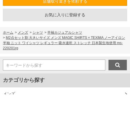
店舗取り置きを依頼する
お気に入りに登録する
ホーム
>
メンズ
>
シャツ
>
半袖カジュアルシャツ
>
M2点セット割 大きいサイズ メンズ MAGIC SHIRTS × TEXIMA ノーアイロン
半袖 ニット ワイシャツ レギュラー 吸水速乾 ストレッチ 日本製生地使用 ms-
220201rg
キーワードから探す
カテゴリから探す
メンズ
プレゼント
マスク