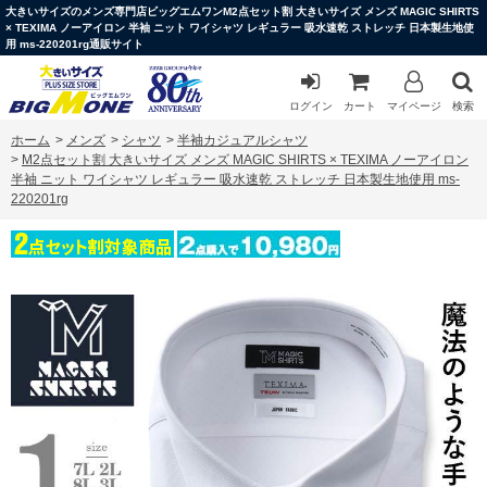
大きいサイズのメンズ専門店ビッグエムワンM2点セット割 大きいサイズ メンズ MAGIC SHIRTS
× TEXIMA ノーアイロン 半袖 ニット ワイシャツ レギュラー 吸水速乾 ストレッチ 日本製生地使
用 ms-220201rg通販サイト
ログイン
カート
マイページ
検索
ホーム
>
メンズ
>
シャツ
>
半袖カジュアルシャツ
>
M2点セット割 大きいサイズ メンズ MAGIC SHIRTS × TEXIMA ノーアイロン
半袖 ニット ワイシャツ レギュラー 吸水速乾 ストレッチ 日本製生地使用 ms-
220201rg