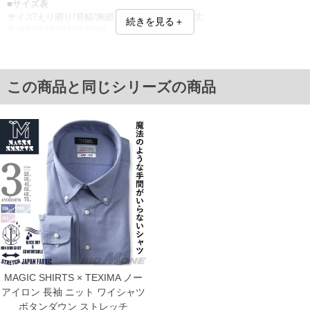
■サイズ表
サイズ/えり廻り/肩幅/胸廻り/胴廻り/腰廻り/裄丈
続きを見る＋
2L/43/53/133/131/133/84
3L/45/55/139/137/139/86
4L/47/57/145/143/145/86
5L/49/59/151/149/151/88
6L/51/61/157/155/157/90
この商品と同じシリーズの商品
7L/53/63/163/161/163/90
単位はcm
※【返品交換について】
返品交換希望の方は、商品到着後1週間以内にご連絡ください。
下着(肌着)やワイシャツは商品の性質上、返品交換不可とさせて頂いております。予め
ご了承くださいませ。
※【ボトムの裾上げをご希望の場合】
裾上げ料金は500円+税となります。
備考欄に股下●cmとご記入下さい。（裾上げ無料対象商品は1本につき税込6,000円以
上の品が対象。1本5,999円以下の商品は有料（500円+税）となります。）
出荷まで約1週間～20日間程お時間を頂く場合がございます。
尚、裾上げした商品は返品・交換不可となりますので、予めご了承下さい。
一部、お直しに対応出来ない商品がございます。(例：裾にファスナーや調節ひもが付
いている、極端なデザインが施されている等)
MAGIC SHIRTS × TEXIMA ノー
※商品によって若干のサイズの誤差がございます。また、お客様がご使用の環境（コ
ンピュータ画面）によって、商品の色味が若干異なる場合がございます。予めご了承
アイロン 長袖 ニット ワイシャツ
ください。
ボタンダウン ストレッチ
※当店での掲載商品は、実店鋪と在庫を共用しておりますので店頭での売り違い、店