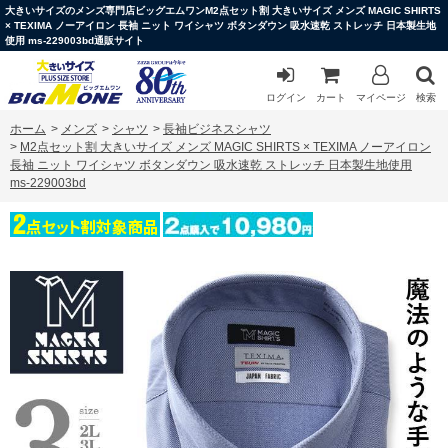
大きいサイズのメンズ専門店ビッグエムワンM2点セット割 大きいサイズ メンズ MAGIC SHIRTS
× TEXIMA ノーアイロン 長袖 ニット ワイシャツ ボタンダウン 吸水速乾 ストレッチ 日本製生地
使用 ms-229003bd通販サイト
ログイン
カート
マイページ
検索
ホーム
>
メンズ
>
シャツ
>
長袖ビジネスシャツ
>
M2点セット割 大きいサイズ メンズ MAGIC SHIRTS × TEXIMA ノーアイロン
長袖 ニット ワイシャツ ボタンダウン 吸水速乾 ストレッチ 日本製生地使用
ms-229003bd