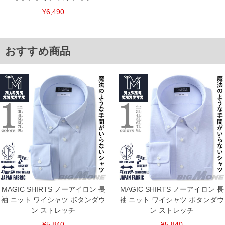
舗からのお取り寄せ等により、お客様にご迷惑をお掛けしてしまう場合がございま
¥6,490
す。そのようなことがない様最大限に努めておりますが、もしあった場合速やかにご
連絡させて頂きますので予めご了承ください。
ITEM INTRODUCTION
おすすめ商品
MAGIC SHIRTS ノーアイロン 長
MAGIC SHIRTS ノーアイロン 長
袖 ニット ワイシャツ ボタンダウ
袖 ニット ワイシャツ ボタンダウ
ン ストレッチ
ン ストレッチ
¥5,840
¥5,840