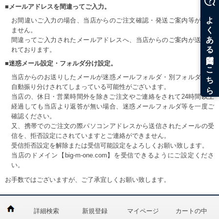
■メールアドレスを間違ってご入力。
お間違いご入力の場合、当店からのご注文確認・発送ご案内等が届き
ません。
間違ってご入力されたメールアドレスへ、当店からのご案内が送信さ
れております。
■迷惑メール設定・フォルダ分け設定。
当店からのお送りしたメールが迷惑メールフォルダ・別フォルダ等へ
自動振り分けされてしまっている可能性がございます。
当店の、休日・営業時間外を除きご注文やご連絡をされて24時間以上
経過しても当店より返答が無い場合、迷惑メールフォルダ等を一度ご
確認ください。
又、携帯でのご注文の際パソコンアドレスから送信されたメールの受
信を、拒否設定にされていますとご連絡ができません。
受信拒否設定を解除または受信可能設定をよろしくお願い致します。
当店のドメイン【big-m-one.com】を受信できるようにご設定くださ
い。
お手数ではございますが、ご了承宜しくお願い致します。
詳細検索
新規登録
マイページ
カートの中