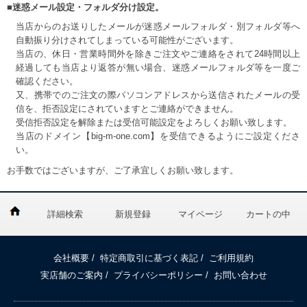
■迷惑メール設定・フォルダ分け設定。
当店からのお送りしたメールが迷惑メールフォルダ・別フォルダ等へ
自動振り分けされてしまっている可能性がございます。
当店の、休日・営業時間外を除きご注文やご連絡をされて24時間以上
経過しても当店より返答が無い場合、迷惑メールフォルダ等を一度ご
確認ください。
又、携帯でのご注文の際パソコンアドレスから送信されたメールの受
信を、拒否設定にされていますとご連絡ができません。
受信拒否設定を解除または受信可能設定をよろしくお願い致します。
当店のドメイン【big-m-one.com】を受信できるようにご設定くださ
い。
お手数ではございますが、ご了承宜しくお願い致します。
詳細検索
新規登録
マイページ
カートの中
会社概要
/
特定商取引に基づく表記
/
ご利用規約
実店舗のご案内
/
プライバシーポリシー
/
お問い合わせ