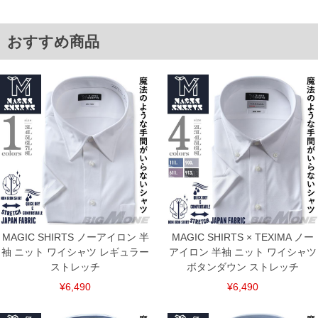
3L/45/55/139/137/139
4L/47/57/145/143/145
5L/49/59/151/149/151
おすすめ商品
6L/51/61/157/155/157
7L/53/63/163/161/163
8L/55/65/169/167/169
単位はcm
※【返品交換について】
返品交換希望の方は、商品到着後1週間以内にご連絡ください。
下着(肌着)やワイシャツは商品の性質上、返品交換不可とさせて頂いております。予め
ご了承くださいませ。
※【ボトムの裾上げをご希望の場合】
裾上げ料金は500円+税となります。
備考欄に股下●cmとご記入下さい。（裾上げ無料対象商品は1本につき税込6,000円以
上の品が対象。1本5,999円以下の商品は有料（500円+税）となります。）
出荷まで約1週間～20日間程お時間を頂く場合がございます。
尚、裾上げした商品は返品・交換不可となりますので、予めご了承下さい。
一部、お直しに対応出来ない商品がございます。(例：裾にファスナーや調節ひもが付
MAGIC SHIRTS ノーアイロン 半
MAGIC SHIRTS × TEXIMA ノー
いている、極端なデザインが施されている等)
袖 ニット ワイシャツ レギュラー
アイロン 半袖 ニット ワイシャツ
※商品によって若干のサイズの誤差がございます。また、お客様がご使用の環境（コ
ストレッチ
ボタンダウン ストレッチ
ンピュータ画面）によって、商品の色味が若干異なる場合がございます。予めご了承
¥6,490
¥6,490
ください。
※当店での掲載商品は、実店鋪と在庫を共用しておりますので店頭での売り違い、店
舗からのお取り寄せ等により、お客様にご迷惑をお掛けしてしまう場合がございま