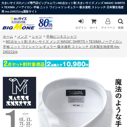
大きいサイズのメンズ専門店ビッグエムワンM2点セット割 大きいサイズ メンズ MAGIC SHIRTS
× TEXIMA ノーアイロン 半袖 ニット ワイシャツ レギュラー 吸水速乾 ストレッチ 日本製生地使
用 ms-240211rg通販サイト
ログイン
カート
マイページ
検索
ホーム
>
メンズ
>
シャツ
>
半袖ビジネスシャツ
>
M2点セット割 大きいサイズ メンズ MAGIC SHIRTS × TEXIMA ノーアイロン
半袖 ニット ワイシャツ レギュラー 吸水速乾 ストレッチ 日本製生地使用 ms-
240211rg