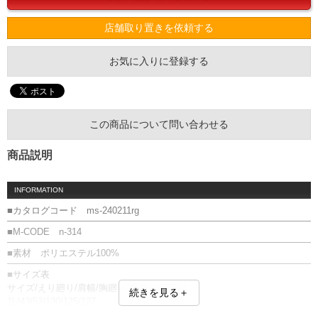
店舗取り置きを依頼する
お気に入りに登録する
この商品について問い合わせる
商品説明
INFORMATION
■カタログコード ms-240211rg
■M-CODE n-314
■素材 ポリエステル100%
■サイズ表
サイズ/えり廻り/肩幅/胸廻り/胴廻り/腰廻り
続きを見る＋
1L/43/52/130/125/127
2L/43/53/133/131/133