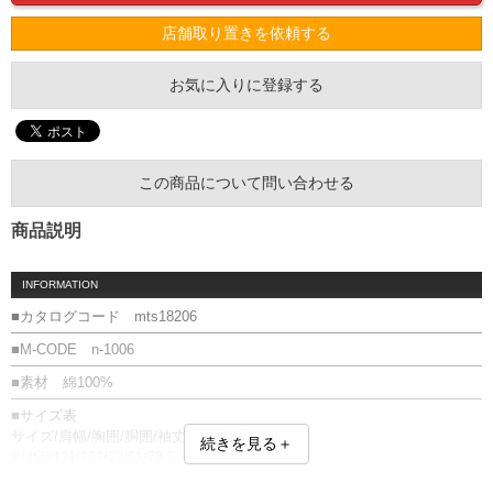
店舗取り置きを依頼する
お気に入りに登録する
この商品について問い合わせる
商品説明
INFORMATION
■カタログコード mts18206
■M-CODE n-1006
■素材 綿100%
■サイズ表
サイズ/肩幅/胸囲/胴囲/袖丈/裾幅/着丈
続きを見る＋
XL/58/121/121/23/61/78.5
XXL/61/130/130/24/65.5/84