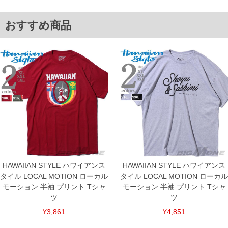
3XL/67/143/143/24.5/72.5/82
単位はcm
おすすめ商品
※【返品交換について】
返品交換希望の方は、商品到着後1週間以内にご連絡ください。
下着(肌着)やワイシャツは商品の性質上、返品交換不可とさせて頂いております。予め
ご了承くださいませ。
※【ボトムの裾上げをご希望の場合】
裾上げ料金は500円+税となります。
備考欄に股下●cmとご記入下さい。（裾上げ無料対象商品は1本につき税込6,000円以
上の品が対象。1本5,999円以下の商品は有料（500円+税）となります。）
出荷まで約1週間～20日間程お時間を頂く場合がございます。
尚、裾上げした商品は返品・交換不可となりますので、予めご了承下さい。
一部、お直しに対応出来ない商品がございます。(例：裾にファスナーや調節ひもが付
いている、極端なデザインが施されている等)
※商品によって若干のサイズの誤差がございます。また、お客様がご使用の環境（コ
ンピュータ画面）によって、商品の色味が若干異なる場合がございます。予めご了承
ください。
※当店での掲載商品は、実店鋪と在庫を共用しておりますので店頭での売り違い、店
HAWAIIAN STYLE ハワイアンス
HAWAIIAN STYLE ハワイアンス
舗からのお取り寄せ等により、お客様にご迷惑をお掛けしてしまう場合がございま
タイル LOCAL MOTION ローカル
タイル LOCAL MOTION ローカル
す。そのようなことがない様最大限に努めておりますが、もしあった場合速やかにご
連絡させて頂きますので予めご了承ください。
モーション 半袖 プリント Tシャ
モーション 半袖 プリント Tシャ
ツ
ツ
ITEM INTRODUCTION
¥3,861
¥4,851