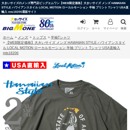
大きいサイズのメンズ専門店ビッグエムワン【WEB限定価格】大きいサイズ メンズ HAWAIIAN
STYLE ハワイアンスタイル LOCAL MOTION ローカルモーション 半袖 プリント Tシャツ USA直
輸入 mts18206通販サイト
ログイン
カート
マイページ
検索
ホーム
>
メンズ
>
トップス
>
半袖Tシャツ
>
【WEB限定価格】大きいサイズ メンズ HAWAIIAN STYLE ハワイアンスタイ
ル LOCAL MOTION ローカルモーション 半袖 プリント Tシャツ USA直輸入
mts18206