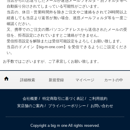
当店からのお送りしたメールが迷惑メールフォルダ・別フォルダ等へ
自動振り分けされてしまっている可能性がございます。
当店の、休日・営業時間外を除きご注文やご連絡をされて24時間以上
経過しても当店より返答が無い場合、迷惑メールフォルダ等を一度ご
確認ください。
又、携帯でのご注文の際パソコンアドレスから送信されたメールの受
信を、拒否設定にされていますとご連絡ができません。
受信拒否設定を解除または受信可能設定をよろしくお願い致します。
当店のドメイン【big-m-one.com】を受信できるようにご設定くださ
い。
お手数ではございますが、ご了承宜しくお願い致します。
詳細検索
新規登録
マイページ
カートの中
会社概要
/
特定商取引に基づく表記
/
ご利用規約
実店舗のご案内
/
プライバシーポリシー
/
お問い合わせ
Copyright a big m one All rights reserved.