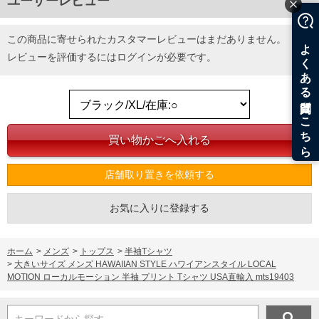
ユーザーレビュー
単位はcm
※【返品交換について】
返品交換希望の方は、商品到着後1週間以内にご連絡ください。
この商品に寄せられたカスタマーレビューはまだありません。
下着(肌着)やワイシャツは商品の性質上、返品交換不可とさせて頂いております。予め
レビューを評価するには
ログイン
が必要です。
ご了承くださいませ。
※【ボトムの裾上げをご希望の場合】
裾上げ料金は500円+税となります。
備考欄に股下●cmとご記入下さい。（裾上げ無料対象商品は1本につき税込6,000円以
上の品が対象。1本5,999円以下の商品は有料（500円+税）となります。）
出荷まで約1週間～20日間程お時間を頂く場合がございます。
尚、裾上げした商品は返品・交換不可となりますので、予めご了承下さい。
一部、お直しに対応出来ない商品がございます。(例：裾にファスナーや調節ひもが付
いている、極端なデザインが施されている等)
店舗取り置きを依頼する
※商品によって若干のサイズの誤差がございます。また、お客様がご使用の環境（コ
ンピュータ画面）によって、商品の色味が若干異なる場合がございます。予めご了承
ください。
お気に入りに登録する
※当店での掲載商品は、実店鋪と在庫を共用しておりますので店頭での売り違い、店
舗からのお取り寄せ等により、お客様にご迷惑をお掛けしてしまう場合がございま
す。そのようなことがない様最大限に努めておりますが、もしあった場合速やかにご
連絡させて頂きますので予めご了承ください。
ホーム
>
メンズ
>
トップス
>
半袖Tシャツ
>
大きいサイズ メンズ HAWAIIAN STYLE ハワイアンスタイル LOCAL
MOTION ローカルモーション 半袖 プリント Tシャツ USA直輸入 mts19403
ITEM INTRODUCTION
キーワードから探す