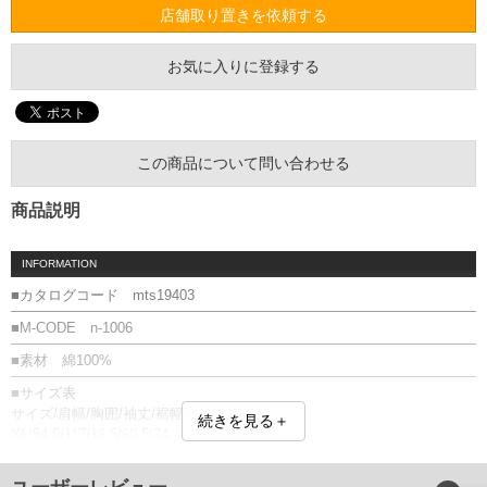
店舗取り置きを依頼する
お気に入りに登録する
この商品について問い合わせる
商品説明
INFORMATION
■カタログコード mts19403
■M-CODE n-1006
■素材 綿100%
■サイズ表
サイズ/肩幅/胸囲/袖丈/裾幅/着丈
続きを見る＋
XL/54.5/117/16.5/60.5/74
XXL/63/130/19/66/76.5
3XL/67/140/22/71/83