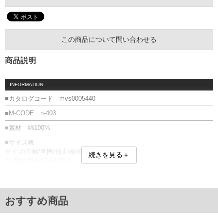
この商品について問い合わせる
商品説明
INFORMATION
■カタログコード mvs0005440
■M-CODE n-403
■素材 綿100%
■サイズ表
サイズ/肩幅/胸囲/袖丈/裾幅/着丈
続きを見る＋
XL/50/125/64.5/62/76.5
XXL/53/134/65/65/78.5
単位はcm
※【返品交換について】
おすすめ商品
返品交換希望の方は、商品到着後1週間以内にご連絡ください。
下着(肌着)やワイシャツは商品の性質上、返品交換不可とさせて頂いております。予め
ご了承くださいませ。