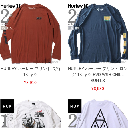
※【ボトムの裾上げをご希望の場合】
裾上げ料金は500円+税となります。
備考欄に股下●cmとご記入下さい。（裾上げ無料対象商品は1本につき税込6,000円以
上の品が対象。1本5,999円以下の商品は有料（500円+税）となります。）
出荷まで約1週間～20日間程お時間を頂く場合がございます。
尚、裾上げした商品は返品・交換不可となりますので、予めご了承下さい。
一部、お直しに対応出来ない商品がございます。(例：裾にファスナーや調節ひもが付
いている、極端なデザインが施されている等)
※商品によって若干のサイズの誤差がございます。また、お客様がご使用の環境（コ
ンピュータ画面）によって、商品の色味が若干異なる場合がございます。予めご了承
ください。
※当店での掲載商品は、実店鋪と在庫を共用しておりますので店頭での売り違い、店
舗からのお取り寄せ等により、お客様にご迷惑をお掛けしてしまう場合がございま
HURLEY ハーレー プリント 長袖
HURLEY ハーレー プリント ロン
す。そのようなことがない様最大限に努めておりますが、もしあった場合速やかにご
連絡させて頂きますので予めご了承ください。
Tシャツ
グ Tシャツ EVD WSH CHILL
SUN LS
¥8,910
ITEM INTRODUCTION
¥6,930