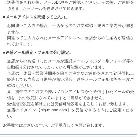
送受信をされた後、メールBOXをご確認ください。その後、ご連絡を
頂きましたらメールを再送させて頂きます。
■メールアドレスを間違ってご入力。
お間違いご入力の場合、当店からのご注文確認・発送ご案内等が届き
ません。
間違ってご入力されたメールアドレスへ、当店からのご案内が送信さ
れております。
■迷惑メール設定・フォルダ分け設定。
当店からのお送りしたメールが迷惑メールフォルダ・別フォルダ等へ
自動振り分けされてしまっている可能性がございます。
当店の、休日・営業時間外を除きご注文やご連絡をされて24時間以上
経過しても当店より返答が無い場合、迷惑メールフォルダ等を一度ご
確認ください。
又、携帯でのご注文の際パソコンアドレスから送信されたメールの受
信を、拒否設定にされていますとご連絡ができません。
受信拒否設定を解除または受信可能設定をよろしくお願い致します。
当店のドメイン【big-m-one.com】を受信できるようにご設定くださ
い。
お手数ではございますが、ご了承宜しくお願い致します。