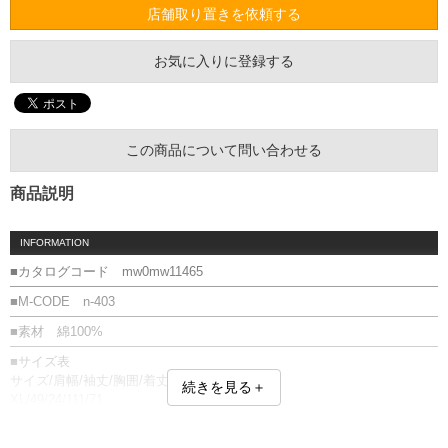
店舗取り置きを依頼する
お気に入りに登録する
この商品について問い合わせる
商品説明
INFORMATION
■カタログコード mw0mw11465
■M-CODE n-403
■素材 綿100%
■サイズ表
サイズ/肩幅/袖丈/胸囲/着丈
続きを見る＋
XL/49/24/111/71
XXL/50/24/115/72
単位はcm