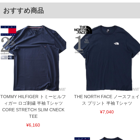
※【返品交換について】
おすすめ商品
返品交換希望の方は、商品到着後1週間以内にご連絡ください。
下着(肌着)やワイシャツは商品の性質上、返品交換不可とさせて頂いております。予め
ご了承くださいませ。
※【ボトムの裾上げをご希望の場合】
裾上げ料金は500円+税となります。
備考欄に股下●cmとご記入下さい。（裾上げ無料対象商品は1本につき税込6,000円以
上の品が対象。1本5,999円以下の商品は有料（500円+税）となります。）
出荷まで約1週間～20日間程お時間を頂く場合がございます。
尚、裾上げした商品は返品・交換不可となりますので、予めご了承下さい。
一部、お直しに対応出来ない商品がございます。(例：裾にファスナーや調節ひもが付
いている、極端なデザインが施されている等)
※商品によって若干のサイズの誤差がございます。また、お客様がご使用の環境（コ
ンピュータ画面）によって、商品の色味が若干異なる場合がございます。予めご了承
ください。
※当店での掲載商品は、実店鋪と在庫を共用しておりますので店頭での売り違い、店
舗からのお取り寄せ等により、お客様にご迷惑をお掛けしてしまう場合がございま
TOMMY HILFIGER トミーヒルフ
THE NORTH FACE ノースフェイ
す。そのようなことがない様最大限に努めておりますが、もしあった場合速やかにご
連絡させて頂きますので予めご了承ください。
ィガー ロゴ刺繍 半袖 Tシャツ
ス プリント 半袖 Tシャツ
CORE STRETCH SLIM CNECK
¥7,040
TEE
ITEM INTRODUCTION
¥6,160