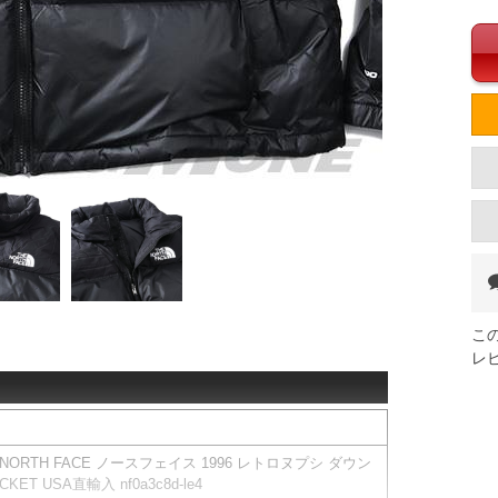
こ
レ
 NORTH FACE ノースフェイス 1996 レトロヌプシ ダウン
KET USA直輸入 nf0a3c8d-le4