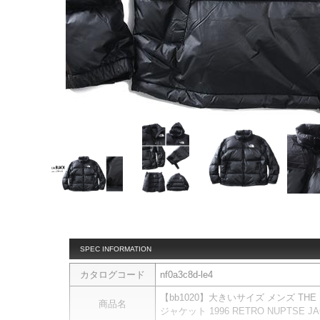
SPEC INFORMATION
カタログコード
nf0a3c8d-le4
【bb1020】大きいサイズ メンズ THE
商品名
ジャケット 1996 RETRO NUPTSE JAC