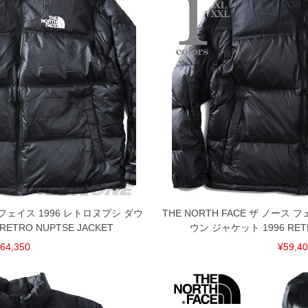
共用しておりますので店頭での売り違い、店舗からのお取り
してしまう場合がございます。そのようなことがない様最大
速やかにご連絡させて頂きますので予めご了承ください。
げ無料対象商品は1本につき税込6,000円以上の品が対象。
税）となります。）
く場合がございます。
なりますので、予めご了承下さい。
ます。(例：裾にファスナーや調節ひもが付いている、極
内にご連絡ください。
、返品交換不可とさせて頂いております。予めご了承くださ
ースフェイス 1996 レトロヌプシ ダウ
THE NORTH FACE ザ ノース 
ETRO NUPTSE JACKET
ウン ジャケット 1996 RETR
64,350
¥59,4