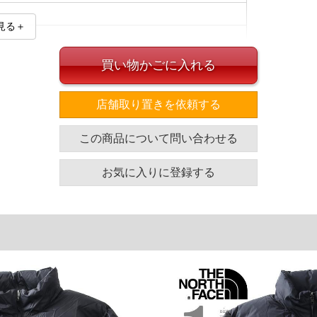
見る＋
買い物かごに入れる
店舗取り置きを依頼する
この商品について問い合わせる
イズ
袖丈
胸囲
着丈
お気に入りに登録する
65
138
71
67
149
72
67
154
75
単位はcm
ざいます。また、お客様がご使用の環境（コンピュータ画
場合がございます。予めご了承ください。
タグのサイズ表記と異なる場合があります。お取り扱い前に