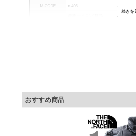
M-CODE
n-403
続きを
表地:ナイロン100%
素材
裏地:ナイロン100%
中綿:ダウン85%、フェザー15%
カラー展開
【ブラック】
サイズ展開
【XL】【XXL】【3XL】
サ
サイズ
肩幅
XL
58
XXL
61
おすすめ商品
3XL
62
※商品によって若干のサイズの誤差がご
面）によって、商品の色味が若干異なる
※上記サイズが実際の商品に付いている
商品付属タグの記載もご確認下さい。