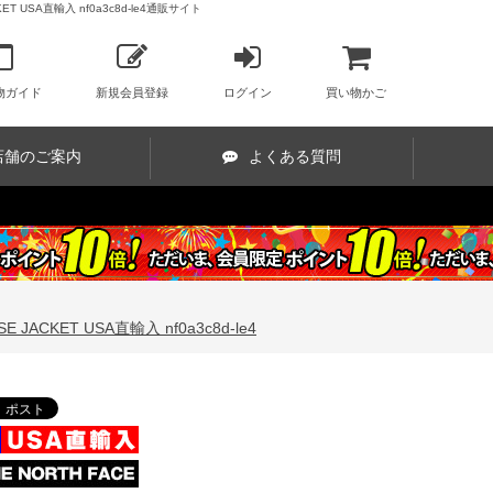
 USA直輸入 nf0a3c8d-le4通販サイト
物ガイド
新規会員登録
ログイン
買い物かご
店舗のご案内
よくある質問
ACKET USA直輸入 nf0a3c8d-le4