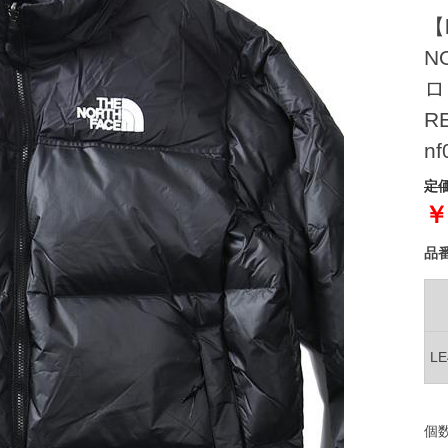
【
N
ロ
R
nf
定価
￥
品
L
個