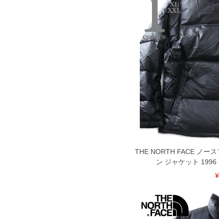
※当店での掲載商品は、実店鋪と在庫を
寄せ等により、お客様にご迷惑をお掛け
限に努めておりますが、もしあった場合
※【ボトムの裾上げをご希望の場合】
裾上げ料金は500円+税となります。
ご注意
備考欄に股下●cmとご記入下さい。（裾上
1本5,999円以下の商品は有料（500円+
出荷まで約1週間～20日間程お時間を頂
尚、裾上げした商品は返品・交換不可と
一部、お直しに対応出来ない商品がござい
端なデザインが施されている等)
※【返品交換について】
返品交換希望の方は、商品到着後1週間以
下着(肌着)やワイシャツは商品の性質上
THE NORTH FACE ノ
いませ。
ン ジャケット 1996 R
¥
ITEM INTRODUCTION