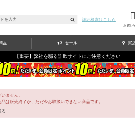
詳細検索はこちら
お買い
商品
セール
実
【重要】弊社を騙る詐欺サイトにご注意ください
ざいません。
商品は販売終了か、ただ今お取扱いできない商品です。
戻る