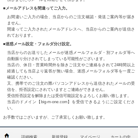
■メールアドレスを間違ってご入力。
お間違いご入力の場合、当店からのご注文確認・発送ご案内等が届き
ません。
間違ってご入力されたメールアドレスへ、当店からのご案内が送信さ
れております。
■迷惑メール設定・フォルダ分け設定。
当店からのお送りしたメールが迷惑メールフォルダ・別フォルダ等へ
自動振り分けされてしまっている可能性がございます。
当店の、休日・営業時間外を除きご注文やご連絡をされて24時間以上
経過しても当店より返答が無い場合、迷惑メールフォルダ等を一度ご
確認ください。
又、携帯でのご注文の際パソコンアドレスから送信されたメールの受
信を、拒否設定にされていますとご連絡ができません。
受信拒否設定を解除または受信可能設定をよろしくお願い致します。
当店のドメイン【big-m-one.com】を受信できるようにご設定くださ
い。
お手数ではございますが、ご了承宜しくお願い致します。
詳細検索
新規登録
マイページ
カートの中