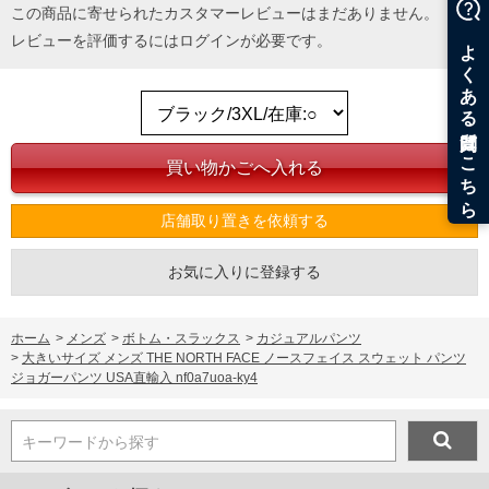
返品交換希望の方は、商品到着後1週間以内にご連絡ください。
この商品に寄せられたカスタマーレビューはまだありません。
下着(肌着)やワイシャツは商品の性質上、返品交換不可とさせて頂いております。予め
レビューを評価するには
ログイン
が必要です。
ご了承くださいませ。
※【ボトムの裾上げをご希望の場合】
裾上げ料金は500円+税となります。
備考欄に股下●cmとご記入下さい。（裾上げ無料対象商品は1本につき税込6,000円以
上の品が対象。1本5,999円以下の商品は有料（500円+税）となります。）
出荷まで約1週間～20日間程お時間を頂く場合がございます。
尚、裾上げした商品は返品・交換不可となりますので、予めご了承下さい。
一部、お直しに対応出来ない商品がございます。(例：裾にファスナーや調節ひもが付
いている、極端なデザインが施されている等)
店舗取り置きを依頼する
※商品によって若干のサイズの誤差がございます。また、お客様がご使用の環境（コ
ンピュータ画面）によって、商品の色味が若干異なる場合がございます。予めご了承
ください。
お気に入りに登録する
※当店での掲載商品は、実店鋪と在庫を共用しておりますので店頭での売り違い、店
舗からのお取り寄せ等により、お客様にご迷惑をお掛けしてしまう場合がございま
す。そのようなことがない様最大限に努めておりますが、もしあった場合速やかにご
連絡させて頂きますので予めご了承ください。
ホーム
>
メンズ
>
ボトム・スラックス
>
カジュアルパンツ
>
大きいサイズ メンズ THE NORTH FACE ノースフェイス スウェット パンツ
ジョガーパンツ USA直輸入 nf0a7uoa-ky4
ITEM INTRODUCTION
キーワードから探す