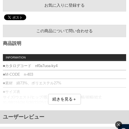
お気に入りに登録する
この商品について問い合わせる
商品説明
INFORMATION
■カタログコード nf0a7uoa-ky4
■M-CODE n-403
■素材 綿73%、ポリエステル27%
■サイズ表
サイズ/ウエスト/ヒップ/股上/わたり幅/股下/膝幅/裾幅/総丈
続きを見る＋
XL/98/116/34.5/36/72/25/13.5/103
XXL/104/124/36/38/72/27/14/106
3XL/110/132/38/40/73/29/14.5/108
ユーザーレビュー
単位はcm
※【返品交換について】