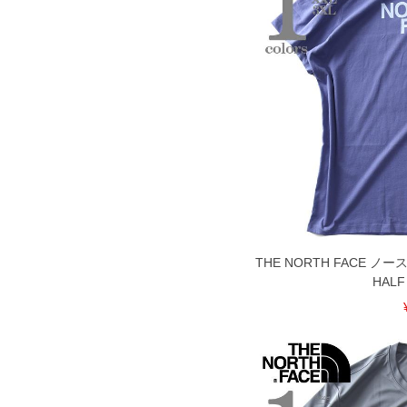
※【ボトムの裾上げをご希望の場合】
裾上げ料金は500円+税となります。
ご注意
備考欄に股下●cmとご記入下さい。（裾上
1本5,999円以下の商品は有料（500円+
出荷まで約1週間～20日間程お時間を頂
尚、裾上げした商品は返品・交換不可と
一部、お直しに対応出来ない商品がござい
端なデザインが施されている等)
※【返品交換について】
返品交換希望の方は、商品到着後1週間以
下着(肌着)やワイシャツは商品の性質上
いませ。
THE NORTH FACE 
ITEM INTRODUCTION
HALF