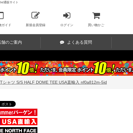
-5id通販サイト
物ガイド
新規会員登録
ログイン
買い物かご
店舗のご案内
よくある質問
 S/S HALF DOME TEE USA直輸入 nf0a812m-5id