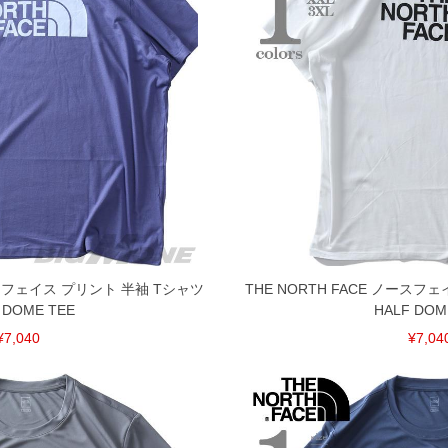
げ無料対象商品は1本につき税込6,000円以上の品が対象。
税）となります。）
く場合がございます。
なりますので、予めご了承下さい。
ます。(例：裾にファスナーや調節ひもが付いている、極
内にご連絡ください。
、返品交換不可とさせて頂いております。予めご了承くださ
ノースフェイス プリント 半袖 Tシャツ
THE NORTH FACE ノースフ
 DOME TEE
HALF DOM
¥7,040
¥7,04