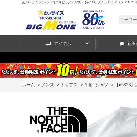
大きいサイズのメンズ専門店ビッグエムワン【ns623】大きいサイズ メンズ THE NORTH F
アイテム
新着
ホーム
>
メンズ
>
トップス
>
半袖Tシャツ
>
【ns623】