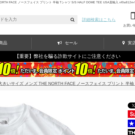
ACE ノースフェイス プリント 半袖 Tシャツ S/S HALF DOME TEE USA直輸入 nf0a812m
詳細検索はこちら
お買い
商品
セール
実
【重要】弊社を騙る詐欺サイトにご注意ください
大きいサイズ メンズ THE NORTH FACE ノースフェイス プリント 半袖 Tシャツ