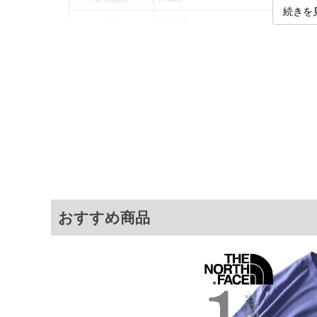
続きを
素材
綿100%
カラー展開
【ホワイト】
サイズ展開
【XL】【XXL】【3XL】
サ
サイズ
肩幅
XL
49
XXL
51
3XL
54
おすすめ商品
※商品によって若干のサイズの誤差がご
面）によって、商品の色味が若干異なる
※上記サイズが実際の商品に付いている
商品付属タグの記載もご確認下さい。
※当店での掲載商品は、実店鋪と在庫を
寄せ等により、お客様にご迷惑をお掛け
限に努めておりますが、もしあった場合