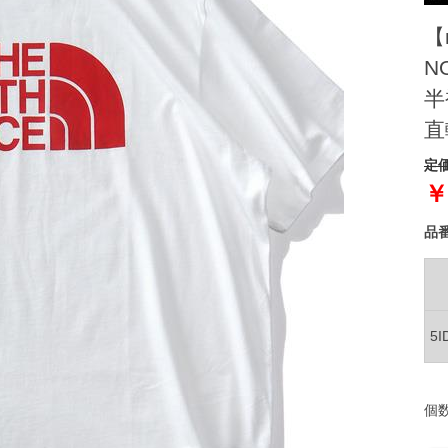
【
N
半
直
定価
￥
品
5
個