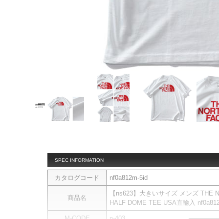
SPEC INFORMATION
カタログコード
nf0a812m-5id
【ns623】大きいサイズ メンズ THE 
商品名
HALF DOME TEE USA直輸入 nf0a812
M-CODE
n-403