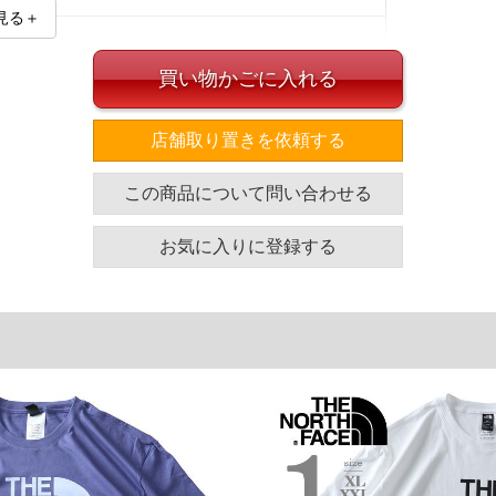
見る＋
買い物かごに入れる
店舗取り置きを依頼する
イズ
この商品について問い合わせる
袖丈
胸囲
着丈
25
121
74
お気に入りに登録する
25
128
76
26
141
79
単位はcm
ざいます。また、お客様がご使用の環境（コンピュータ画
場合がございます。予めご了承ください。
タグのサイズ表記と異なる場合があります。お取り扱い前に
共用しておりますので店頭での売り違い、店舗からのお取り
してしまう場合がございます。そのようなことがない様最大
速やかにご連絡させて頂きますので予めご了承ください。