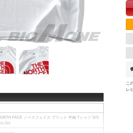
こ
レ
NORTH FACE ノースフェイス プリント 半袖 Tシャツ S/S
m-5id