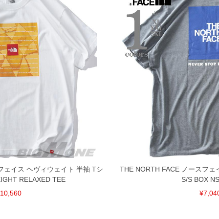
ースフェイス ヘヴィウェイト 半袖 Tシ
THE NORTH FACE ノースフ
IGHT RELAXED TEE
S/S BOX N
10,560
¥7,04