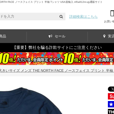
 FACE ノースフェイス プリント 半袖 Tシャツ USA直輸入 nf0a812m-vjy通販サイト
詳細検索はこちら
お買い
商品
セール
実
【重要】弊社を騙る詐欺サイトにご注意ください
大きいサイズ メンズ THE NORTH FACE ノースフェイス プリント 半袖 Tシ