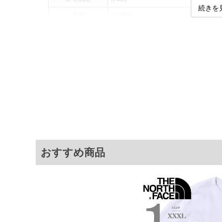
続きを
素材
綿100%
カラー展開
【ネイビー】
サイズ展開
【XL】【XXL】【3XL】
サ
サイズ
肩幅
胸囲
XL
50.5
124
XXL
52.5
130
3XL
55
140
おすすめ商品
※商品によって若干のサイズの誤差がご
面）によって、商品の色味が若干異なる
※上記サイズが実際の商品に付いている
商品付属タグの記載もご確認下さい。
※当店での掲載商品は、実店鋪と在庫を
寄せ等により、お客様にご迷惑をお掛け
限に努めておりますが、もしあった場合