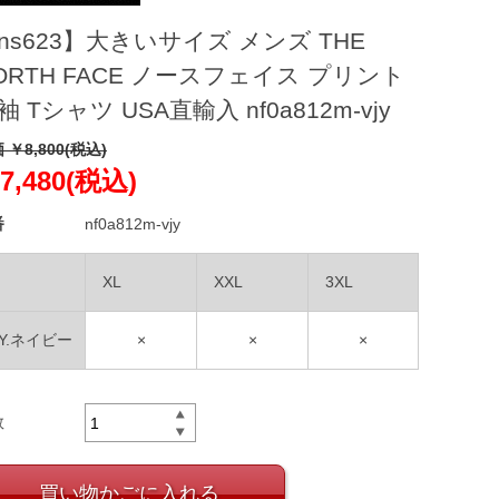
ns623】大きいサイズ メンズ THE
ORTH FACE ノースフェイス プリント
袖 Tシャツ USA直輸入 nf0a812m-vjy
 ￥8,800(税込)
7,480(税込)
番
nf0a812m-vjy
XL
XXL
3XL
JY.ネイビー
×
×
×
数
買い物かごに入れる