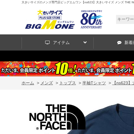
大きいサイズのメンズ専門店ビッグエムワン【ns623】大きいサイズ メンズ THE NORTH
アイテム
新着
ホーム
>
メンズ
>
トップス
>
半袖Tシャツ
>
【ns623】