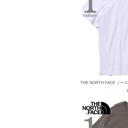
※【ボトムの裾上げをご希望の場合】
裾上げ料金は500円+税となります。
ご注意
備考欄に股下●cmとご記入下さい。（裾上
1本5,999円以下の商品は有料（500円+
出荷まで約1週間～20日間程お時間を頂
尚、裾上げした商品は返品・交換不可と
一部、お直しに対応出来ない商品がござい
端なデザインが施されている等)
※【返品交換について】
返品交換希望の方は、商品到着後1週間以
下着(肌着)やワイシャツは商品の性質上
いませ。
THE NORTH FACE 
ITEM INTRODUCTION