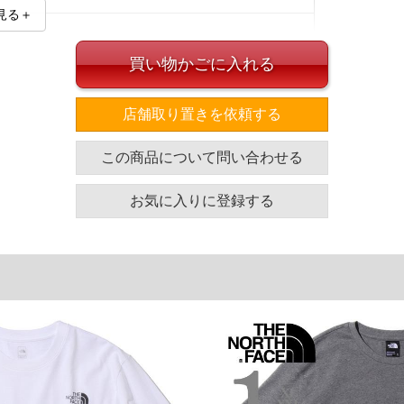
見る＋
買い物かごに入れる
店舗取り置きを依頼する
イズ
この商品について問い合わせる
袖丈
裾幅
着丈
25.5
61
77
お気に入りに登録する
25.5
65.5
77.5
26
71
78
単位はcm
ざいます。また、お客様がご使用の環境（コンピュータ画
場合がございます。予めご了承ください。
タグのサイズ表記と異なる場合があります。お取り扱い前に
共用しておりますので店頭での売り違い、店舗からのお取り
してしまう場合がございます。そのようなことがない様最大
速やかにご連絡させて頂きますので予めご了承ください。