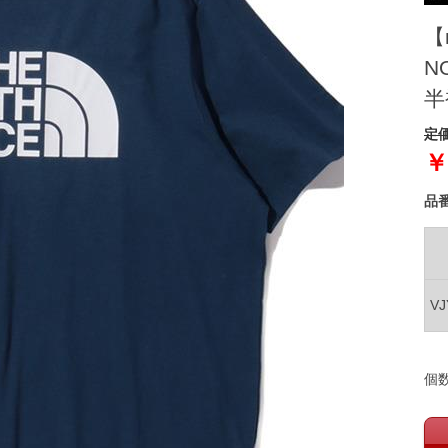
【
N
半
定価
￥
品
V
個