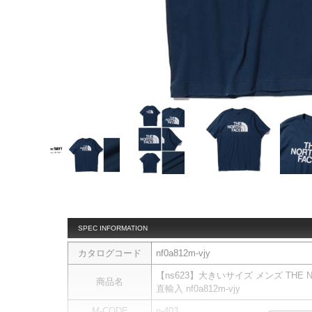
SPEC INFORMATION
カタログコード
nf0a812m-vjy
【ns623】大きいサイズ メンズ THE 
商品名
直輸入 nf0a812m-vjy
M-CODE
n-403