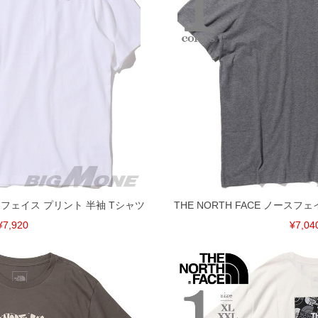
げ無料対象商品は1本につき税込6,000円以上の品が対象。
税）となります。）
く場合がございます。
なりますので、予めご了承下さい。
ます。(例：裾にファスナーや調節ひもが付いている、極
内にご連絡ください。
、返品交換不可とさせて頂いております。予めご了承くださ
ノースフェイス プリント 半袖 Tシャツ
THE NORTH FACE ノースフ
¥7,920
¥7,04