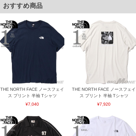
※【返品交換について】
おすすめ商品
返品交換希望の方は、商品到着後1週間以内にご連絡ください。
下着(肌着)やワイシャツは商品の性質上、返品交換不可とさせて頂いております。予め
ご了承くださいませ。
※【ボトムの裾上げをご希望の場合】
裾上げ料金は500円+税となります。
備考欄に股下●cmとご記入下さい。（裾上げ無料対象商品は1本につき税込6,000円以
上の品が対象。1本5,999円以下の商品は有料（500円+税）となります。）
出荷まで約1週間～20日間程お時間を頂く場合がございます。
尚、裾上げした商品は返品・交換不可となりますので、予めご了承下さい。
一部、お直しに対応出来ない商品がございます。(例：裾にファスナーや調節ひもが付
いている、極端なデザインが施されている等)
※商品によって若干のサイズの誤差がございます。また、お客様がご使用の環境（コ
ンピュータ画面）によって、商品の色味が若干異なる場合がございます。予めご了承
ください。
※当店での掲載商品は、実店鋪と在庫を共用しておりますので店頭での売り違い、店
舗からのお取り寄せ等により、お客様にご迷惑をお掛けしてしまう場合がございま
THE NORTH FACE ノースフェイ
THE NORTH FACE ノースフェイ
す。そのようなことがない様最大限に努めておりますが、もしあった場合速やかにご
連絡させて頂きますので予めご了承ください。
ス プリント 半袖 Tシャツ
ス プリント 半袖 Tシャツ
¥7,040
¥7,920
ITEM INTRODUCTION