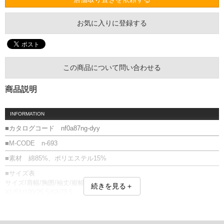
お気に入りに登録する
この商品について問い合わせる
商品説明
INFORMATION
■カタログコード nf0a87ng-dyy
■M-CODE n-693
■素材 綿85%、ポリエステル15%
■サイズ表
サイズ/肩幅/胸囲/袖丈/裾幅/着丈
続きを見る＋
XL/51/120/25.5/62/73.5
XXL/52.5/133/26.5/65.5/76.5
単位はcm