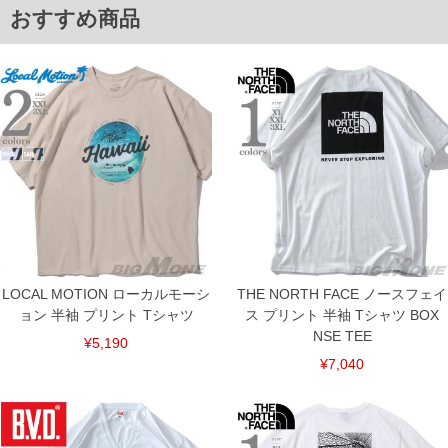
※【返品交換について】
おすすめ商品
返品交換希望の方は、商品到着後1週間以内にご連絡ください。
下着(肌着)やワイシャツは商品の性質上、返品交換不可とさせて頂いております。予め
ご了承くださいませ。
※【ボトムの裾上げをご希望の場合】
裾上げ料金は500円+税となります。
備考欄に股下●cmとご記入下さい。（裾上げ無料対象商品は1本につき税込6,000円以
上の品が対象。1本5,999円以下の商品は有料（500円+税）となります。）
出荷まで約1週間～20日間程お時間を頂く場合がございます。
尚、裾上げした商品は返品・交換不可となりますので、予めご了承下さい。
一部、お直しに対応出来ない商品がございます。(例：裾にファスナーや調節ひもが付
いている、極端なデザインが施されている等)
※商品によって若干のサイズの誤差がございます。また、お客様がご使用の環境（コ
ンピュータ画面）によって、商品の色味が若干異なる場合がございます。予めご了承
ください。
※当店での掲載商品は、実店鋪と在庫を共用しておりますので店頭での売り違い、店
舗からのお取り寄せ等により、お客様にご迷惑をお掛けしてしまう場合がございま
LOCAL MOTION ローカルモーシ
THE NORTH FACE ノースフェイ
す。そのようなことがない様最大限に努めておりますが、もしあった場合速やかにご
連絡させて頂きますので予めご了承ください。
ョン 半袖 プリント Tシャツ
ス プリント 半袖 Tシャツ BOX
NSE TEE
¥5,190
ITEM INTRODUCTION
¥7,040