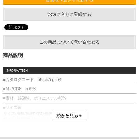
お気に入りに登録する
この商品について問い合わせる
商品説明
INFORMATION
■カタログコード nf0a87ng-fn4
■M-CODE n-693
■素材 綿60%、ポリエステル40%
■サイズ表
サイズ/肩幅/胸囲/袖丈/裾幅/着丈
続きを見る＋
XL/50.5/122/25.5/60.5/74
XXL/52.5/132/27/66/75.5
単位はcm