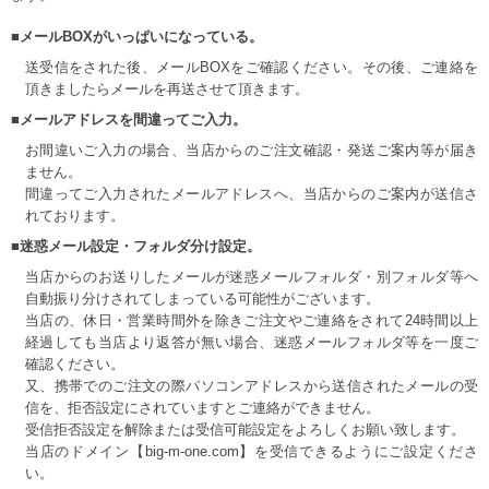
■メールBOXがいっぱいになっている。
送受信をされた後、メールBOXをご確認ください。その後、ご連絡を
頂きましたらメールを再送させて頂きます。
■メールアドレスを間違ってご入力。
お間違いご入力の場合、当店からのご注文確認・発送ご案内等が届き
ません。
間違ってご入力されたメールアドレスへ、当店からのご案内が送信さ
れております。
■迷惑メール設定・フォルダ分け設定。
当店からのお送りしたメールが迷惑メールフォルダ・別フォルダ等へ
自動振り分けされてしまっている可能性がございます。
当店の、休日・営業時間外を除きご注文やご連絡をされて24時間以上
経過しても当店より返答が無い場合、迷惑メールフォルダ等を一度ご
確認ください。
又、携帯でのご注文の際パソコンアドレスから送信されたメールの受
信を、拒否設定にされていますとご連絡ができません。
受信拒否設定を解除または受信可能設定をよろしくお願い致します。
当店のドメイン【big-m-one.com】を受信できるようにご設定くださ
い。