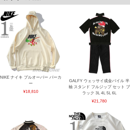
下着(肌着)やワイシャツは商品の性質上、返品交換不可とさせて頂いております。予め
ご了承くださいませ。
※【ボトムの裾上げをご希望の場合】
裾上げ料金は500円+税となります。
備考欄に股下●cmとご記入下さい。（裾上げ無料対象商品は1本につき税込6,000円以
上の品が対象。1本5,999円以下の商品は有料（500円+税）となります。）
出荷まで約1週間～20日間程お時間を頂く場合がございます。
尚、裾上げした商品は返品・交換不可となりますので、予めご了承下さい。
一部、お直しに対応出来ない商品がございます。(例：裾にファスナーや調節ひもが付
いている、極端なデザインが施されている等)
※商品によって若干のサイズの誤差がございます。また、お客様がご使用の環境（コ
ンピュータ画面）によって、商品の色味が若干異なる場合がございます。予めご了承
ください。
※当店での掲載商品は、実店鋪と在庫を共用しておりますので店頭での売り違い、店
舗からのお取り寄せ等により、お客様にご迷惑をお掛けしてしまう場合がございま
NIKE ナイキ プルオーバー パーカ
す。そのようなことがない様最大限に努めておりますが、もしあった場合速やかにご
GALFY ウェッサイ成金パイル 半
連絡させて頂きますので予めご了承ください。
ー
袖 スタンド フルジップ セット ブ
¥18,810
ラック 3L 4L 5L 6L
ITEM INTRODUCTION
¥21,780