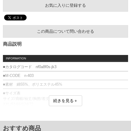
お気に入りに登録する
この商品について問い合わせる
商品説明
INFORMATION
■カタログコード nf0a8f0s-jk3
■M-CODE n-403
■素材 綿55%、ポリエステル45%
■サイズ表
サイズ/肩幅/袖丈/胸囲/着丈
続きを見る＋
XXL/51/66/124/72
3XL/52/66/129/72
単位はcm
※【返品交換について】
おすすめ商品
返品交換希望の方は、商品到着後1週間以内にご連絡ください。