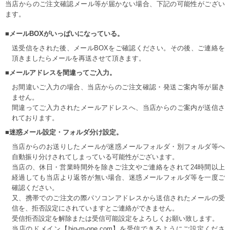
当店からのご注文確認メール等が届かない場合、下記の可能性がござい
ます。
■メールBOXがいっぱいになっている。
送受信をされた後、メールBOXをご確認ください。その後、ご連絡を
頂きましたらメールを再送させて頂きます。
■メールアドレスを間違ってご入力。
お間違いご入力の場合、当店からのご注文確認・発送ご案内等が届き
ません。
間違ってご入力されたメールアドレスへ、当店からのご案内が送信さ
れております。
■迷惑メール設定・フォルダ分け設定。
当店からのお送りしたメールが迷惑メールフォルダ・別フォルダ等へ
自動振り分けされてしまっている可能性がございます。
当店の、休日・営業時間外を除きご注文やご連絡をされて24時間以上
経過しても当店より返答が無い場合、迷惑メールフォルダ等を一度ご
確認ください。
又、携帯でのご注文の際パソコンアドレスから送信されたメールの受
信を、拒否設定にされていますとご連絡ができません。
受信拒否設定を解除または受信可能設定をよろしくお願い致します。
当店のドメイン【big-m-one.com】を受信できるようにご設定くださ