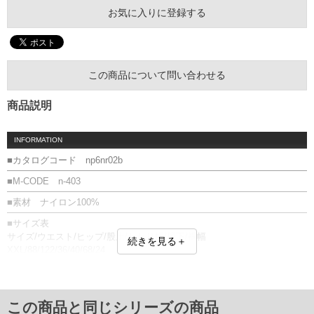
お気に入りに登録する
この商品について問い合わせる
商品説明
INFORMATION
■カタログコード np6nr02b
■M-CODE n-403
■素材 ナイロン100%
■サイズ表
サイズ/ウエスト/ヒップ/股上/わたり幅/股下/裾幅
続きを見る＋
XXL/88/122/36/40/68/24
単位はcm
※【返品交換について】
返品交換希望の方は、商品到着後1週間以内にご連絡ください。
この商品と同じシリーズの商品
下着(肌着)やワイシャツは商品の性質上、返品交換不可とさせて頂いております。予め