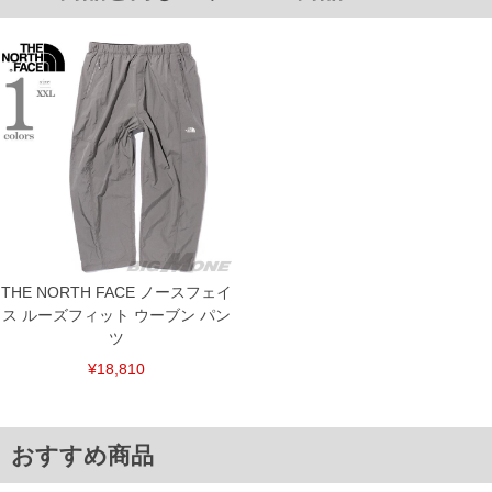
ご了承くださいませ。
※【ボトムの裾上げをご希望の場合】
裾上げ料金は500円+税となります。
備考欄に股下●cmとご記入下さい。（裾上げ無料対象商品は1本につき税込6,000円以
上の品が対象。1本5,999円以下の商品は有料（500円+税）となります。）
出荷まで約1週間～20日間程お時間を頂く場合がございます。
尚、裾上げした商品は返品・交換不可となりますので、予めご了承下さい。
一部、お直しに対応出来ない商品がございます。(例：裾にファスナーや調節ひもが付
いている、極端なデザインが施されている等)
※商品によって若干のサイズの誤差がございます。また、お客様がご使用の環境（コ
ンピュータ画面）によって、商品の色味が若干異なる場合がございます。予めご了承
ください。
※当店での掲載商品は、実店鋪と在庫を共用しておりますので店頭での売り違い、店
舗からのお取り寄せ等により、お客様にご迷惑をお掛けしてしまう場合がございま
す。そのようなことがない様最大限に努めておりますが、もしあった場合速やかにご
THE NORTH FACE ノースフェイ
連絡させて頂きますので予めご了承ください。
ス ルーズフィット ウーブン パン
ツ
ITEM INTRODUCTION
¥18,810
おすすめ商品