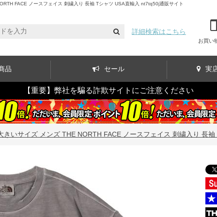
H FACE ノースフェイス 刺繍入り 長袖 Tシャツ USA直輸入 nt7tq50j通販サイト
詳細検索はこちら
お買い
商品
セール
実
【重要】弊社を騙る詐欺サイトにご注意ください
大きいサイズ メンズ THE NORTH FACE ノースフェイス 刺繍入り 長袖 Tシ