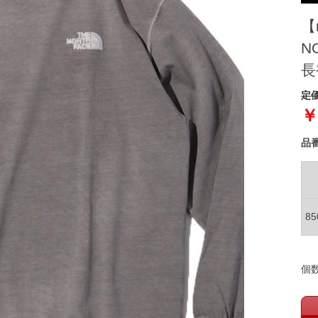
【
N
長
定価
￥
品
8
個