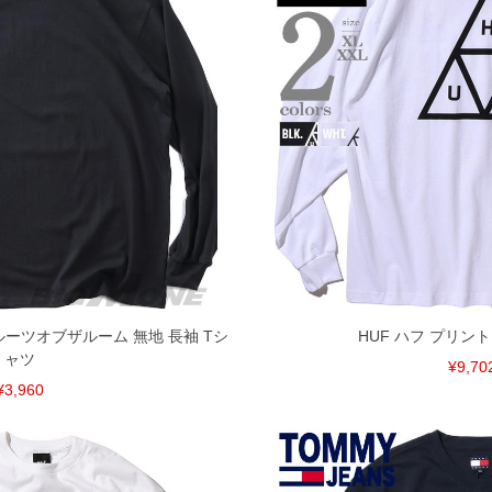
M フルーツオブザルーム 無地 長袖 Tシ
HUF ハフ プリント
ャツ
¥9,70
¥3,960