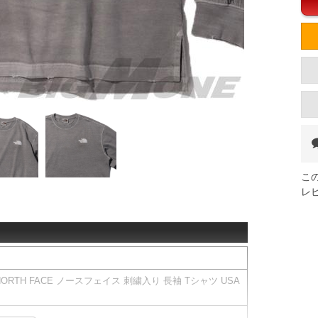
こ
レ
NORTH FACE ノースフェイス 刺繍入り 長袖 Tシャツ USA