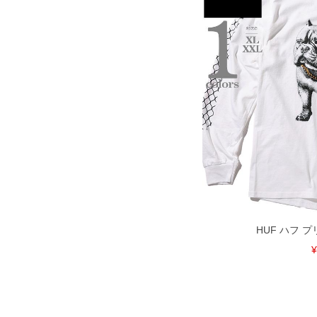
HUF ハフ 
¥