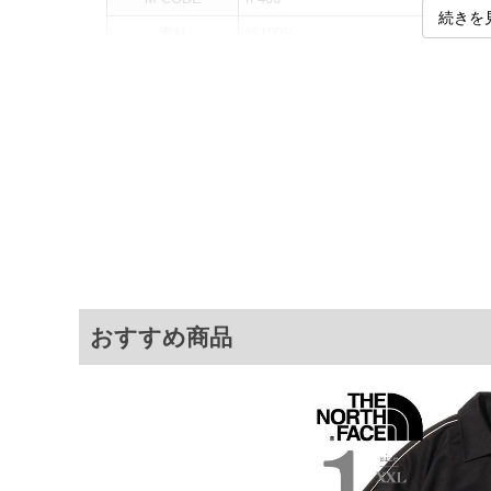
続きを
素材
綿100%
カラー展開
【グレー】
サイズ展開
【XXL】
サ
サイズ
肩幅
胸囲
XXL
58.5
129
※商品によって若干のサイズの誤差がご
面）によって、商品の色味が若干異なる
おすすめ商品
※上記サイズが実際の商品に付いている
商品付属タグの記載もご確認下さい。
※当店での掲載商品は、実店鋪と在庫を
寄せ等により、お客様にご迷惑をお掛け
限に努めておりますが、もしあった場合
※【ボトムの裾上げをご希望の場合】
裾上げ料金は500円+税となります。