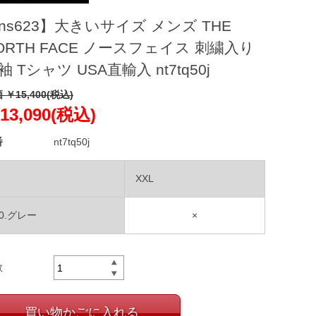
ns623】大きいサイズ メンズ THE
ORTH FACE ノースフェイス 刺繍入り
袖 Tシャツ USA直輸入 nt7tq50j
 ￥15,400(税込)
13,090(税込)
番
nt7tq50j
XXL
50.グレー
×
数
買い物かごに入れる