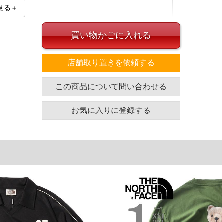
見る＋
買い物かごに入れる
店舗取り置きを依頼する
イズ
この商品について問い合わせる
袖丈
裾幅
着丈
66
63
77.5
お気に入りに登録する
単位はcm
ざいます。また、お客様がご使用の環境（コンピュータ画
場合がございます。予めご了承ください。
タグのサイズ表記と異なる場合があります。お取り扱い前に
共用しておりますので店頭での売り違い、店舗からのお取り
してしまう場合がございます。そのようなことがない様最大
速やかにご連絡させて頂きますので予めご了承ください。