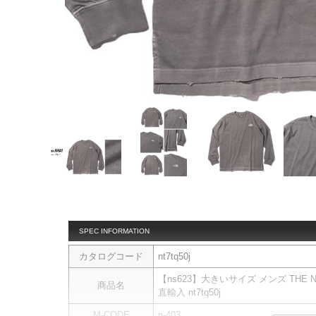
SPEC INFORMATION
カタログコード
nt7tq50j
【ns623】大きいサイズ メンズ THE 
商品名
直輸入 nt7tq50j
M-CODE
n-403