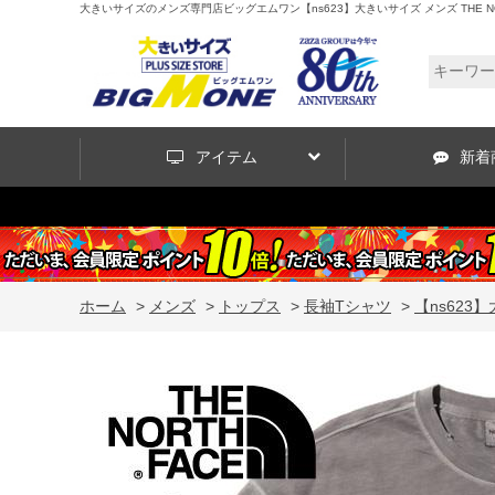
大きいサイズのメンズ専門店ビッグエムワン【ns623】大きいサイズ メンズ THE NORT
アイテム
新着
ホーム
>
メンズ
>
トップス
>
長袖Tシャツ
>
【ns623】