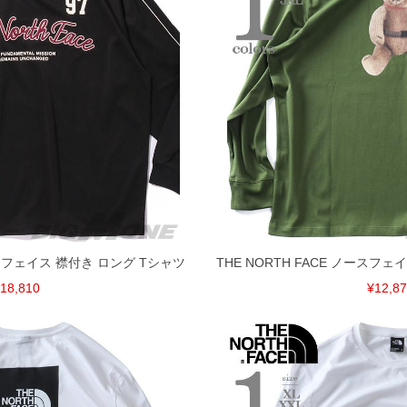
げ無料対象商品は1本につき税込6,000円以上の品が対象。
税）となります。）
く場合がございます。
なりますので、予めご了承下さい。
ます。(例：裾にファスナーや調節ひもが付いている、極
内にご連絡ください。
、返品交換不可とさせて頂いております。予めご了承くださ
ノースフェイス 襟付き ロング Tシャツ
THE NORTH FACE ノースフ
18,810
¥12,8