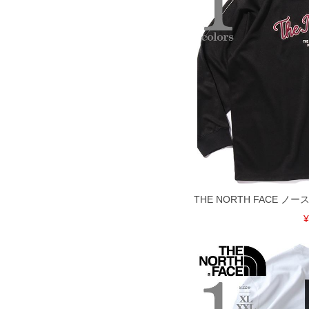
ご注意
備考欄に股下●cmとご記入下さい。（裾上
1本5,999円以下の商品は有料（500円+
出荷まで約1週間～20日間程お時間を頂
尚、裾上げした商品は返品・交換不可と
一部、お直しに対応出来ない商品がござい
端なデザインが施されている等)
※【返品交換について】
返品交換希望の方は、商品到着後1週間以
下着(肌着)やワイシャツは商品の性質上
いませ。
ITEM INTRODUCTION
THE NORTH FACE 
¥