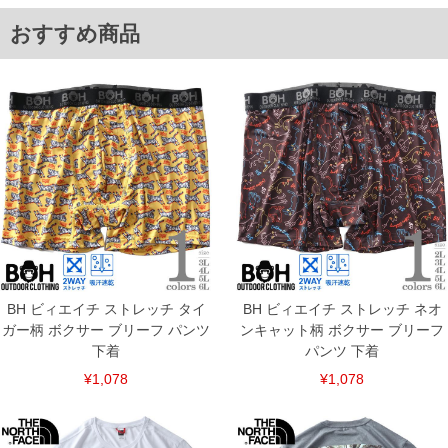
返品交換希望の方は、商品到着後1週間以内にご連絡ください。
おすすめ商品
下着(肌着)やワイシャツは商品の性質上、返品交換不可とさせて頂いております。予め
ご了承くださいませ。
※【ボトムの裾上げをご希望の場合】
裾上げ料金は500円+税となります。
備考欄に股下●cmとご記入下さい。（裾上げ無料対象商品は1本につき税込6,000円以
上の品が対象。1本5,999円以下の商品は有料（500円+税）となります。）
出荷まで約1週間～20日間程お時間を頂く場合がございます。
尚、裾上げした商品は返品・交換不可となりますので、予めご了承下さい。
一部、お直しに対応出来ない商品がございます。(例：裾にファスナーや調節ひもが付
いている、極端なデザインが施されている等)
※商品によって若干のサイズの誤差がございます。また、お客様がご使用の環境（コ
ンピュータ画面）によって、商品の色味が若干異なる場合がございます。予めご了承
ください。
※当店での掲載商品は、実店鋪と在庫を共用しておりますので店頭での売り違い、店
舗からのお取り寄せ等により、お客様にご迷惑をお掛けしてしまう場合がございま
す。そのようなことがない様最大限に努めておりますが、もしあった場合速やかにご
BH ビィエイチ ストレッチ タイ
BH ビィエイチ ストレッチ ネオ
連絡させて頂きますので予めご了承ください。
ガー柄 ボクサー ブリーフ パンツ
ンキャット柄 ボクサー ブリーフ
下着
パンツ 下着
ITEM INTRODUCTION
¥1,078
¥1,078