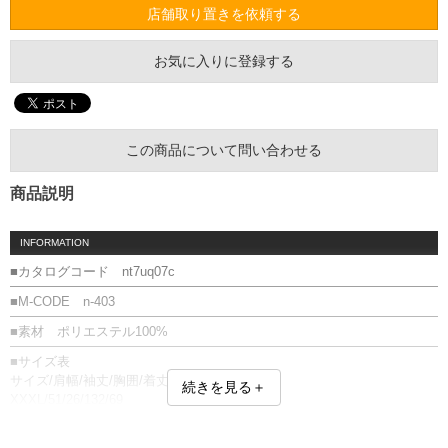
店舗取り置きを依頼する
お気に入りに登録する
この商品について問い合わせる
商品説明
INFORMATION
■カタログコード nt7uq07c
■M-CODE n-403
■素材 ポリエステル100%
■サイズ表
サイズ/肩幅/袖丈/胸囲/着丈
続きを見る＋
XXXL/51/26/132/69
単位はcm
※【返品交換について】