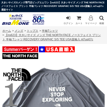
大きいサイズのメンズ専門店ビッグエムワン【ns623】大きいサイズ メンズ THE NORTH FACE
ノースフェイス プリント 半袖 Tシャツ RECOVERY GRAPHIC S/S TEE USA直輸入 nt7uq07c
通販サイト
ログイン
カート
マイページ
検索
ホーム
>
メンズ
>
トップス
>
半袖Tシャツ
>
【ns623】大きいサイズ メンズ THE NORTH FACE ノースフェイス プリン
ト 半袖 Tシャツ RECOVERY GRAPHIC S/S TEE USA直輸入 nt7uq07c