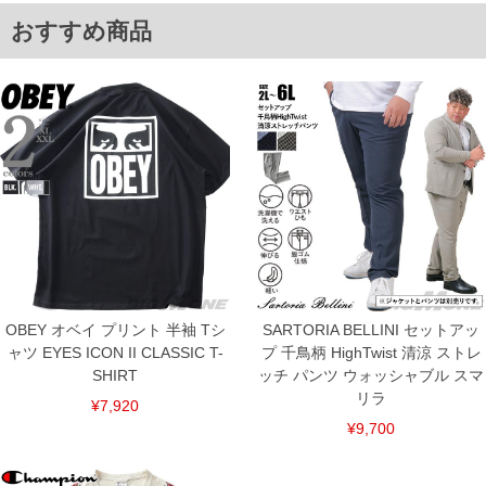
※【返品交換について】
おすすめ商品
返品交換希望の方は、商品到着後1週間以内にご連絡ください。
下着(肌着)やワイシャツは商品の性質上、返品交換不可とさせて頂いております。予め
ご了承くださいませ。
※【ボトムの裾上げをご希望の場合】
裾上げ料金は500円+税となります。
備考欄に股下●cmとご記入下さい。（裾上げ無料対象商品は1本につき税込6,000円以
上の品が対象。1本5,999円以下の商品は有料（500円+税）となります。）
出荷まで約1週間～20日間程お時間を頂く場合がございます。
尚、裾上げした商品は返品・交換不可となりますので、予めご了承下さい。
一部、お直しに対応出来ない商品がございます。(例：裾にファスナーや調節ひもが付
いている、極端なデザインが施されている等)
※商品によって若干のサイズの誤差がございます。また、お客様がご使用の環境（コ
ンピュータ画面）によって、商品の色味が若干異なる場合がございます。予めご了承
ください。
※当店での掲載商品は、実店鋪と在庫を共用しておりますので店頭での売り違い、店
舗からのお取り寄せ等により、お客様にご迷惑をお掛けしてしまう場合がございま
OBEY オベイ プリント 半袖 Tシ
SARTORIA BELLINI セットアッ
す。そのようなことがない様最大限に努めておりますが、もしあった場合速やかにご
ャツ EYES ICON II CLASSIC T-
連絡させて頂きますので予めご了承ください。
プ 千鳥柄 HighTwist 清涼 ストレ
SHIRT
ッチ パンツ ウォッシャブル スマ
リラ
ITEM INTRODUCTION
¥7,920
¥9,700