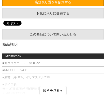
店舗取り置きを依頼する
お気に入りに登録する
この商品について問い合わせる
商品説明
INFORMATION
■カタログコード pf00572
■M-CODE n-403
■素材 綿80%、ポリエステル20%
■サイズ表
サイズ/肩幅/袖丈/胸囲/着丈
続きを見る＋
XL/61/66/128/73
XXL/64/66/132/76
単位はcm