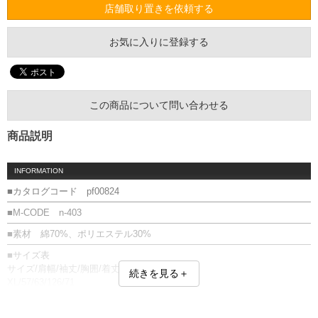
店舗取り置きを依頼する
お気に入りに登録する
この商品について問い合わせる
商品説明
INFORMATION
■カタログコード pf00824
■M-CODE n-403
■素材 綿70%、ポリエステル30%
■サイズ表
サイズ/肩幅/袖丈/胸囲/着丈
続きを見る＋
XL/57/63/126/71
XXL/63/64/137/73
単位はcm