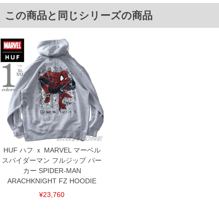
※【返品交換について】
この商品と同じシリーズの商品
返品交換希望の方は、商品到着後1週間以内にご連絡ください。
下着(肌着)やワイシャツは商品の性質上、返品交換不可とさせて頂いております。予め
ご了承くださいませ。
※【ボトムの裾上げをご希望の場合】
裾上げ料金は500円+税となります。
備考欄に股下●cmとご記入下さい。（裾上げ無料対象商品は1本につき税込6,000円以
上の品が対象。1本5,999円以下の商品は有料（500円+税）となります。）
出荷まで約1週間～20日間程お時間を頂く場合がございます。
尚、裾上げした商品は返品・交換不可となりますので、予めご了承下さい。
一部、お直しに対応出来ない商品がございます。(例：裾にファスナーや調節ひもが付
いている、極端なデザインが施されている等)
※商品によって若干のサイズの誤差がございます。また、お客様がご使用の環境（コ
ンピュータ画面）によって、商品の色味が若干異なる場合がございます。予めご了承
ください。
※当店での掲載商品は、実店鋪と在庫を共用しておりますので店頭での売り違い、店
舗からのお取り寄せ等により、お客様にご迷惑をお掛けしてしまう場合がございま
HUF ハフ ｘ MARVEL マーベル
す。そのようなことがない様最大限に努めておりますが、もしあった場合速やかにご
スパイダーマン フルジップ パー
連絡させて頂きますので予めご了承ください。
カー SPIDER-MAN
ARACHKNIGHT FZ HOODIE
ITEM INTRODUCTION
¥23,760