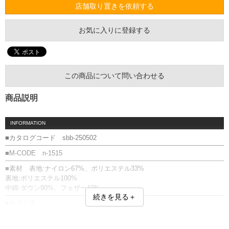
店舗取り置きを依頼する
お気に入りに登録する
この商品について問い合わせる
商品説明
INFORMATION
■カタログコード sbb-250502
■M-CODE n-1515
■素材 表地:ナイロン67%、ポリエステル33%
裏地:ポリエステル100%
中綿:ダウン90%、フェザー10%
続きを見る＋
■サイズ表
サイズ/肩幅/袖丈/胸囲/着丈
3L/58/65/146/78