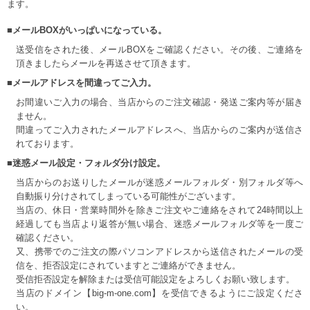
ます。
■メールBOXがいっぱいになっている。
送受信をされた後、メールBOXをご確認ください。その後、ご連絡を
頂きましたらメールを再送させて頂きます。
■メールアドレスを間違ってご入力。
お間違いご入力の場合、当店からのご注文確認・発送ご案内等が届き
ません。
間違ってご入力されたメールアドレスへ、当店からのご案内が送信さ
れております。
■迷惑メール設定・フォルダ分け設定。
当店からのお送りしたメールが迷惑メールフォルダ・別フォルダ等へ
自動振り分けされてしまっている可能性がございます。
当店の、休日・営業時間外を除きご注文やご連絡をされて24時間以上
経過しても当店より返答が無い場合、迷惑メールフォルダ等を一度ご
確認ください。
又、携帯でのご注文の際パソコンアドレスから送信されたメールの受
信を、拒否設定にされていますとご連絡ができません。
受信拒否設定を解除または受信可能設定をよろしくお願い致します。
当店のドメイン【big-m-one.com】を受信できるようにご設定くださ
い。