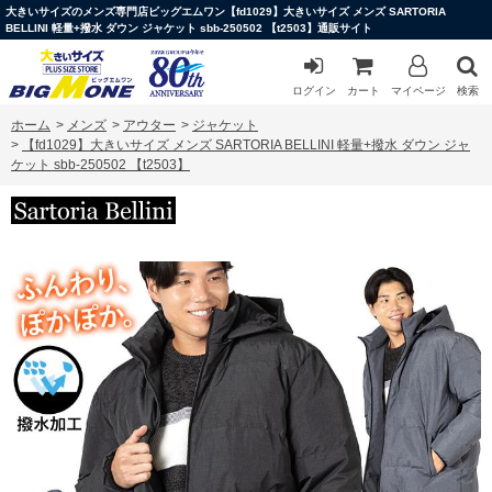
大きいサイズのメンズ専門店ビッグエムワン【fd1029】大きいサイズ メンズ SARTORIA
BELLINI 軽量+撥水 ダウン ジャケット sbb-250502 【t2503】通販サイト
ログイン
カート
マイページ
検索
ホーム
>
メンズ
>
アウター
>
ジャケット
>
【fd1029】大きいサイズ メンズ SARTORIA BELLINI 軽量+撥水 ダウン ジャ
ケット sbb-250502 【t2503】