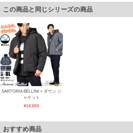
4L/60/66/156/80
5L/62/67/166/82
この商品と同じシリーズの商品
6L/64/68/176/84
8L/68/70/196/88
単位はcm
※【返品交換について】
返品交換希望の方は、商品到着後1週間以内にご連絡ください。
下着(肌着)やワイシャツは商品の性質上、返品交換不可とさせて頂いております。予め
ご了承くださいませ。
※【ボトムの裾上げをご希望の場合】
裾上げ料金は500円+税となります。
備考欄に股下●cmとご記入下さい。（裾上げ無料対象商品は1本につき税込6,000円以
上の品が対象。1本5,999円以下の商品は有料（500円+税）となります。）
出荷まで約1週間～20日間程お時間を頂く場合がございます。
尚、裾上げした商品は返品・交換不可となりますので、予めご了承下さい。
一部、お直しに対応出来ない商品がございます。(例：裾にファスナーや調節ひもが付
いている、極端なデザインが施されている等)
SARTORIA BELLINI + ダウン ジ
※商品によって若干のサイズの誤差がございます。また、お客様がご使用の環境（コ
ャケット
ンピュータ画面）によって、商品の色味が若干異なる場合がございます。予めご了承
¥14,650
ください。
※当店での掲載商品は、実店鋪と在庫を共用しておりますので店頭での売り違い、店
舗からのお取り寄せ等により、お客様にご迷惑をお掛けしてしまう場合がございま
す。そのようなことがない様最大限に努めておりますが、もしあった場合速やかにご
連絡させて頂きますので予めご了承ください。
おすすめ商品