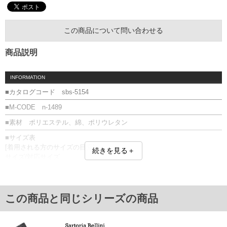
この商品について問い合わせる
商品説明
INFORMATION
■カタログコード sbs-5154
■M-CODE n-1489
■素材 ポリエステル、綿、ポリウレタン
■サイズ表
[着用される方のサイズの目安]
続きを見る＋
サイズ/対応サイズ
29.0/28～30
31.0/30～32
単位はcm
この商品と同じシリーズの商品
※【返品交換について】
返品交換希望の方は、商品到着後1週間以内にご連絡ください。
下着(肌着)やワイシャツは商品の性質上、返品交換不可とさせて頂いております。予め
ご了承くださいませ。