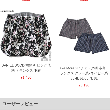
DANIEL DODD 前開き ピンク花
Take More 2P チェック柄 布帛 ト
柄 トランクス 下着
ランクス グレー系×ネイビー系
¥1,430
3L 4L 5L 6L 7L 8L
¥3,190
ユーザーレビュー