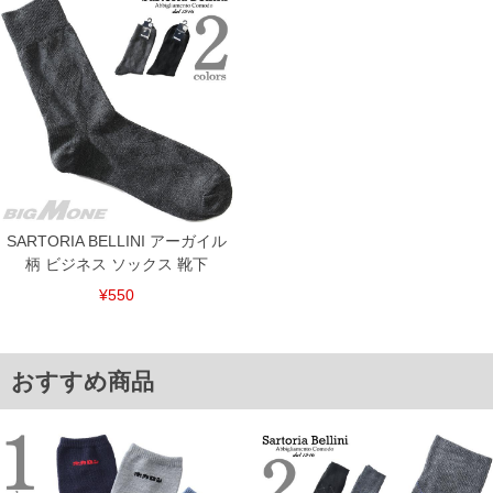
※【ボトムの裾上げをご希望の場合】
裾上げ料金は500円+税となります。
備考欄に股下●cmとご記入下さい。（裾上げ無料対象商品は1本につき税込6,000円以
上の品が対象。1本5,999円以下の商品は有料（500円+税）となります。）
出荷まで約1週間～20日間程お時間を頂く場合がございます。
尚、裾上げした商品は返品・交換不可となりますので、予めご了承下さい。
一部、お直しに対応出来ない商品がございます。(例：裾にファスナーや調節ひもが付
いている、極端なデザインが施されている等)
※商品によって若干のサイズの誤差がございます。また、お客様がご使用の環境（コ
ンピュータ画面）によって、商品の色味が若干異なる場合がございます。予めご了承
ください。
※当店での掲載商品は、実店鋪と在庫を共用しておりますので店頭での売り違い、店
SARTORIA BELLINI アーガイル
舗からのお取り寄せ等により、お客様にご迷惑をお掛けしてしまう場合がございま
柄 ビジネス ソックス 靴下
す。そのようなことがない様最大限に努めておりますが、もしあった場合速やかにご
連絡させて頂きますので予めご了承ください。
¥550
ITEM INTRODUCTION
おすすめ商品