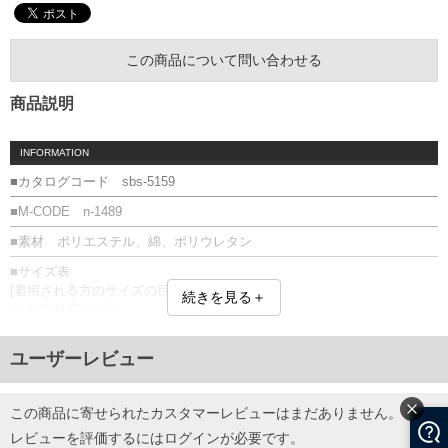
この商品について問い合わせる
商品説明
INFORMATION
■カタログコード sbs-5159
■M-CODE n-1489
■素材 ポリエステル、綿、ポリウレタン
■サイズ表
[着用される方のサイズの目安]
続きを見る＋
サイズ/対応サイズ
29.0/28～30
31.0/30～32
ユーザーレビュー
単位はcm
※【返品交換について】
返品交換希望の方は、商品到着後1週間以内にご連絡ください。
この商品に寄せられたカスタマーレビューはまだありません。
下着(肌着)やワイシャツは商品の性質上、返品交換不可とさせて頂いております。予め
レビューを評価するには
ログイン
が必要です。
ご了承くださいませ。