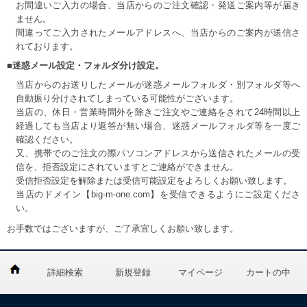
お間違いご入力の場合、当店からのご注文確認・発送ご案内等が届き
ません。
間違ってご入力されたメールアドレスへ、当店からのご案内が送信さ
れております。
■迷惑メール設定・フォルダ分け設定。
当店からのお送りしたメールが迷惑メールフォルダ・別フォルダ等へ
自動振り分けされてしまっている可能性がございます。
当店の、休日・営業時間外を除きご注文やご連絡をされて24時間以上
経過しても当店より返答が無い場合、迷惑メールフォルダ等を一度ご
確認ください。
又、携帯でのご注文の際パソコンアドレスから送信されたメールの受
信を、拒否設定にされていますとご連絡ができません。
受信拒否設定を解除または受信可能設定をよろしくお願い致します。
当店のドメイン【big-m-one.com】を受信できるようにご設定くださ
い。
お手数ではございますが、ご了承宜しくお願い致します。
詳細検索
新規登録
マイページ
カートの中