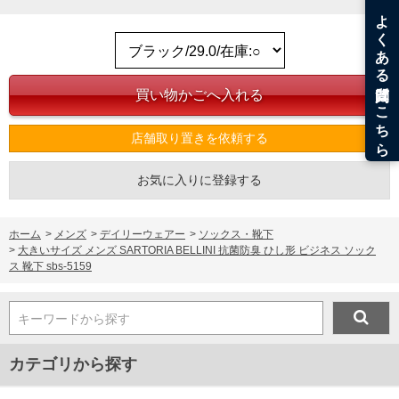
※【ボトムの裾上げをご希望の場合】
裾上げ料金は500円+税となります。
備考欄に股下●cmとご記入下さい。（裾上げ無料対象商品は1本につき税込6,000円以
上の品が対象。1本5,999円以下の商品は有料（500円+税）となります。）
出荷まで約1週間～20日間程お時間を頂く場合がございます。
尚、裾上げした商品は返品・交換不可となりますので、予めご了承下さい。
一部、お直しに対応出来ない商品がございます。(例：裾にファスナーや調節ひもが付
いている、極端なデザインが施されている等)
店舗取り置きを依頼する
※商品によって若干のサイズの誤差がございます。また、お客様がご使用の環境（コ
ンピュータ画面）によって、商品の色味が若干異なる場合がございます。予めご了承
ください。
お気に入りに登録する
※当店での掲載商品は、実店鋪と在庫を共用しておりますので店頭での売り違い、店
舗からのお取り寄せ等により、お客様にご迷惑をお掛けしてしまう場合がございま
す。そのようなことがない様最大限に努めておりますが、もしあった場合速やかにご
連絡させて頂きますので予めご了承ください。
ホーム
>
メンズ
>
デイリーウェアー
>
ソックス・靴下
>
大きいサイズ メンズ SARTORIA BELLINI 抗菌防臭 ひし形 ビジネス ソック
ス 靴下 sbs-5159
ITEM INTRODUCTION
キーワードから探す
カテゴリから探す