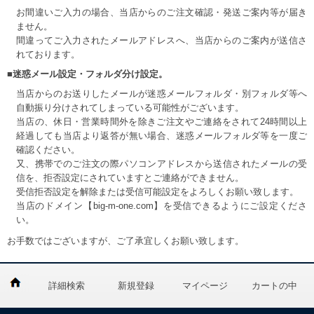
お間違いご入力の場合、当店からのご注文確認・発送ご案内等が届き
ません。
間違ってご入力されたメールアドレスへ、当店からのご案内が送信さ
れております。
■迷惑メール設定・フォルダ分け設定。
当店からのお送りしたメールが迷惑メールフォルダ・別フォルダ等へ
自動振り分けされてしまっている可能性がございます。
当店の、休日・営業時間外を除きご注文やご連絡をされて24時間以上
経過しても当店より返答が無い場合、迷惑メールフォルダ等を一度ご
確認ください。
又、携帯でのご注文の際パソコンアドレスから送信されたメールの受
信を、拒否設定にされていますとご連絡ができません。
受信拒否設定を解除または受信可能設定をよろしくお願い致します。
当店のドメイン【big-m-one.com】を受信できるようにご設定くださ
い。
お手数ではございますが、ご了承宜しくお願い致します。
詳細検索
新規登録
マイページ
カートの中