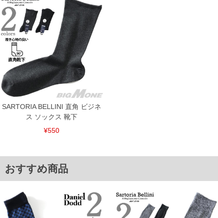
※【ボトムの裾上げをご希望の場合】
裾上げ料金は500円+税となります。
備考欄に股下●cmとご記入下さい。（裾上げ無料対象商品は1本につき税込6,000円以
上の品が対象。1本5,999円以下の商品は有料（500円+税）となります。）
出荷まで約1週間～20日間程お時間を頂く場合がございます。
尚、裾上げした商品は返品・交換不可となりますので、予めご了承下さい。
一部、お直しに対応出来ない商品がございます。(例：裾にファスナーや調節ひもが付
いている、極端なデザインが施されている等)
※商品によって若干のサイズの誤差がございます。また、お客様がご使用の環境（コ
ンピュータ画面）によって、商品の色味が若干異なる場合がございます。予めご了承
ください。
※当店での掲載商品は、実店鋪と在庫を共用しておりますので店頭での売り違い、店
SARTORIA BELLINI 直角 ビジネ
舗からのお取り寄せ等により、お客様にご迷惑をお掛けしてしまう場合がございま
ス ソックス 靴下
す。そのようなことがない様最大限に努めておりますが、もしあった場合速やかにご
連絡させて頂きますので予めご了承ください。
¥550
ITEM INTRODUCTION
おすすめ商品