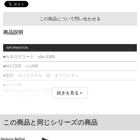
この商品について問い合わせる
商品説明
INFORMATION
■カタログコード sbs-5165
■M-CODE n-1489
■素材 ポリエステル、綿、ポリウレタン
■サイズ表
[着用される方のサイズの目安]
続きを見る＋
サイズ/対応サイズ
29.0/28～30
31.0/30～32
単位はcm
この商品と同じシリーズの商品
※【返品交換について】
返品交換希望の方は、商品到着後1週間以内にご連絡ください。
下着(肌着)やワイシャツは商品の性質上、返品交換不可とさせて頂いております。予め
ご了承くださいませ。