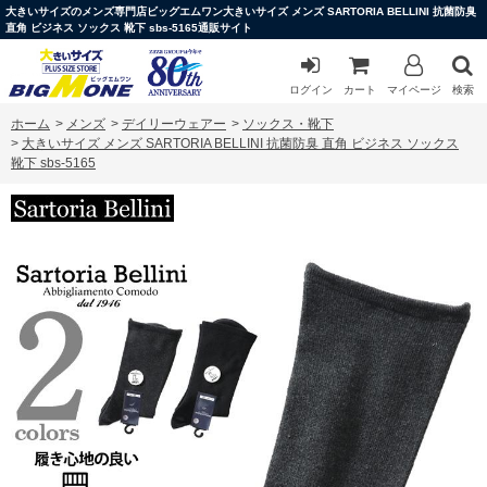
大きいサイズのメンズ専門店ビッグエムワン大きいサイズ メンズ SARTORIA BELLINI 抗菌防臭
直角 ビジネス ソックス 靴下 sbs-5165通販サイト
ログイン
カート
マイページ
検索
ホーム
>
メンズ
>
デイリーウェアー
>
ソックス・靴下
>
大きいサイズ メンズ SARTORIA BELLINI 抗菌防臭 直角 ビジネス ソックス
靴下 sbs-5165