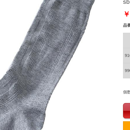
sb
￥
品
9
9
個