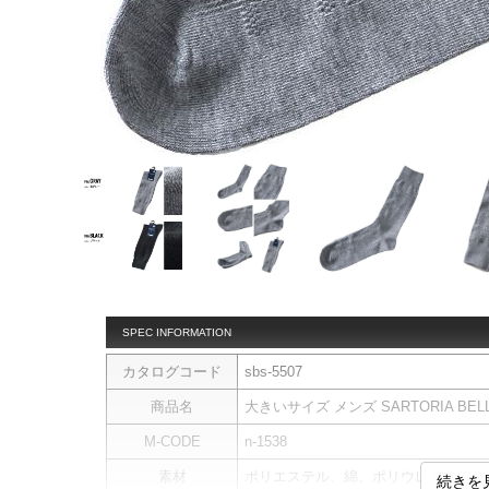
SPEC INFORMATION
カタログコード
sbs-5507
商品名
大きいサイズ メンズ SARTORIA BEL
M-CODE
n-1538
素材
ポリエステル、綿、ポリウレタン
続きを