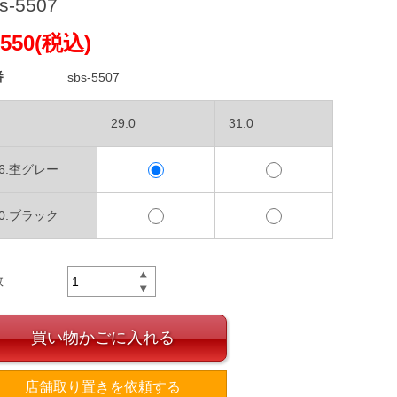
s-5507
550(税込)
番
sbs-5507
29.0
31.0
16.杢グレー
90.ブラック
数
買い物かごに入れる
店舗取り置きを依頼する