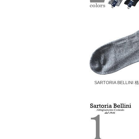
1本5,999円以下の商品は有料（500円+
出荷まで約1週間～20日間程お時間を頂
尚、裾上げした商品は返品・交換不可と
一部、お直しに対応出来ない商品がござい
端なデザインが施されている等)
※【返品交換について】
返品交換希望の方は、商品到着後1週間以
下着(肌着)やワイシャツは商品の性質上
いませ。
ITEM INTRODUCTION
SARTORIA BELLI