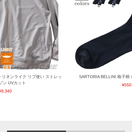
ール リネンライク リブ使い ストレッ
SARTORIA BELLINI 格
ゾン UVカット
¥550
¥8,340