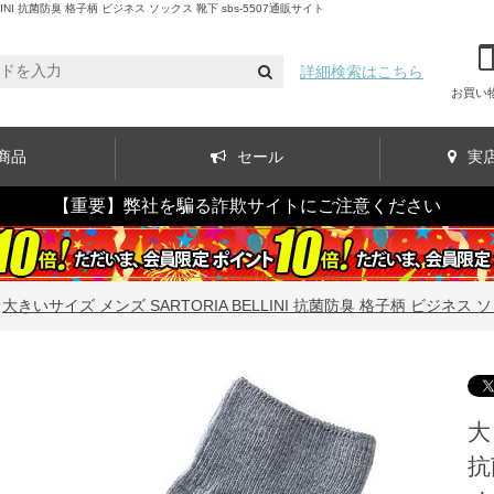
I 抗菌防臭 格子柄 ビジネス ソックス 靴下 sbs-5507通販サイト
詳細検索はこちら
お買い
商品
セール
実
【重要】弊社を騙る詐欺サイトにご注意ください
>
大きいサイズ メンズ SARTORIA BELLINI 抗菌防臭 格子柄 ビジネス ソッ
大
抗