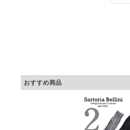
カラー展開
【グレー】【ブラック】
サイズ展開
【29.0】【31.0】
[着用される方
サイズ
29.0
31.0
※商品によって若干のサイズの誤差がご
面）によって、商品の色味が若干異なる
おすすめ商品
※上記サイズが実際の商品に付いている
商品付属タグの記載もご確認下さい。
※当店での掲載商品は、実店鋪と在庫を
寄せ等により、お客様にご迷惑をお掛け
限に努めておりますが、もしあった場合
※【ボトムの裾上げをご希望の場合】
裾上げ料金は500円+税となります。
ご注意
備考欄に股下●cmとご記入下さい。（裾上