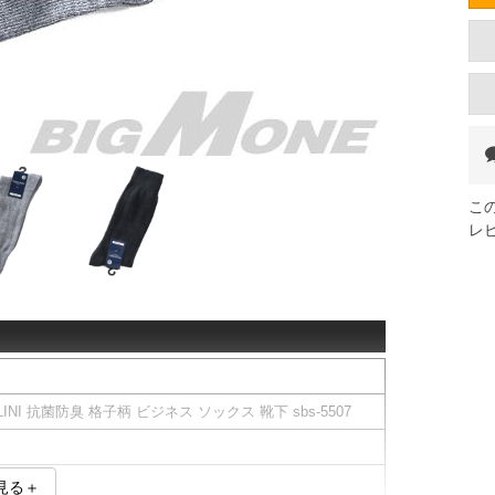
こ
レ
LINI 抗菌防臭 格子柄 ビジネス ソックス 靴下 sbs-5507
見る＋