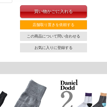
買い物かごに入れる
のサイズの目安]
店舗取り置きを依頼する
対応サイズ
この商品について問い合わせる
28～30
30～32
お気に入りに登録する
単位はcm
ざいます。また、お客様がご使用の環境（コンピュータ画
場合がございます。予めご了承ください。
タグのサイズ表記と異なる場合があります。お取り扱い前に
共用しておりますので店頭での売り違い、店舗からのお取り
してしまう場合がございます。そのようなことがない様最大
速やかにご連絡させて頂きますので予めご了承ください。
げ無料対象商品は1本につき税込6,000円以上の品が対象。