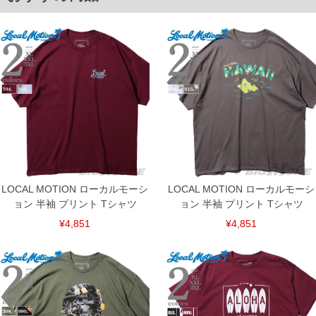
返品交換希望の方は、商品到着後1週間以内にご連絡ください。
下着(肌着)やワイシャツは商品の性質上、返品交換不可とさせて頂いております。予め
ご了承くださいませ。
※【ボトムの裾上げをご希望の場合】
裾上げ料金は500円+税となります。
備考欄に股下●cmとご記入下さい。（裾上げ無料対象商品は1本につき税込6,000円以
上の品が対象。1本5,999円以下の商品は有料（500円+税）となります。）
出荷まで約1週間～20日間程お時間を頂く場合がございます。
尚、裾上げした商品は返品・交換不可となりますので、予めご了承下さい。
一部、お直しに対応出来ない商品がございます。(例：裾にファスナーや調節ひもが付
いている、極端なデザインが施されている等)
※商品によって若干のサイズの誤差がございます。また、お客様がご使用の環境（コ
ンピュータ画面）によって、商品の色味が若干異なる場合がございます。予めご了承
ください。
※当店での掲載商品は、実店鋪と在庫を共用しておりますので店頭での売り違い、店
LOCAL MOTION ローカルモーシ
LOCAL MOTION ローカルモーシ
舗からのお取り寄せ等により、お客様にご迷惑をお掛けしてしまう場合がございま
ョン 半袖 プリント Tシャツ
ョン 半袖 プリント Tシャツ
す。そのようなことがない様最大限に努めておりますが、もしあった場合速やかにご
連絡させて頂きますので予めご了承ください。
¥4,851
¥4,851
ITEM INTRODUCTION