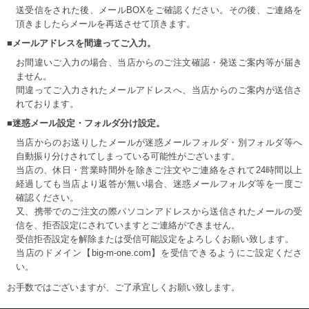
送受信をされた後、メールBOXをご確認ください。その後、ご連絡を
頂きましたらメールを再送させて頂きます。
■メールアドレスを間違ってご入力。
お間違いご入力の場合、当店からのご注文確認・発送ご案内等が届き
ません。
間違ってご入力されたメールアドレスへ、当店からのご案内が送信さ
れております。
■迷惑メール設定・フォルダ分け設定。
当店からのお送りしたメールが迷惑メールフォルダ・別フォルダ等へ
自動振り分けされてしまっている可能性がございます。
当店の、休日・営業時間外を除きご注文やご連絡をされて24時間以上
経過しても当店より返答が無い場合、迷惑メールフォルダ等を一度ご
確認ください。
又、携帯でのご注文の際パソコンアドレスから送信されたメールの受
信を、拒否設定にされていますとご連絡ができません。
受信拒否設定を解除または受信可能設定をよろしくお願い致します。
当店のドメイン【big-m-one.com】を受信できるようにご設定くださ
い。
お手数ではございますが、ご了承宜しくお願い致します。