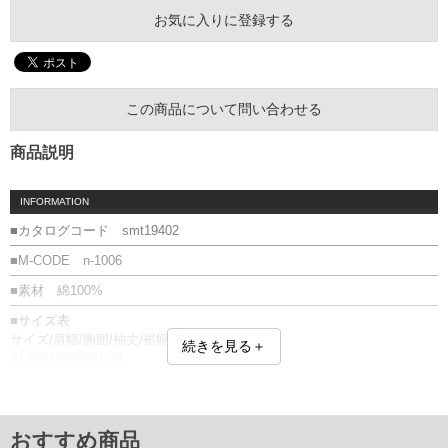
お気に入りに登録する
この商品について問い合わせる
商品説明
INFORMATION
■カタログコード smt19402
■M-CODE n-1006
■素材 綿100%
■サイズ表
サイズ/肩幅/胸囲/袖丈/裾幅/着丈
続きを見る＋
XL/56/120/20/61/74
XXL/63/131/21.5/67.5/77.5
3XL/67/140/22/71/83
単位はcm
おすすめ商品
※【返品交換について】