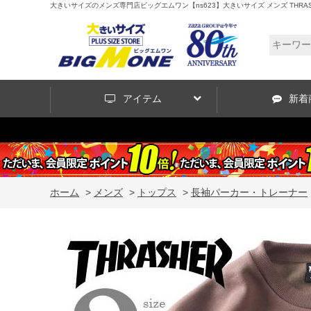
大きいサイズのメンズ専門店ビッグエムワン【ns623】大きいサイズ メンズ THRASH
アイテム
新着
ホーム
>
メンズ
>
トップス
>
長袖パーカー・トレーナー