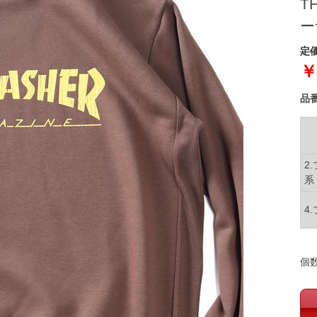
T
ー
定価
￥
品
2
系
4
個