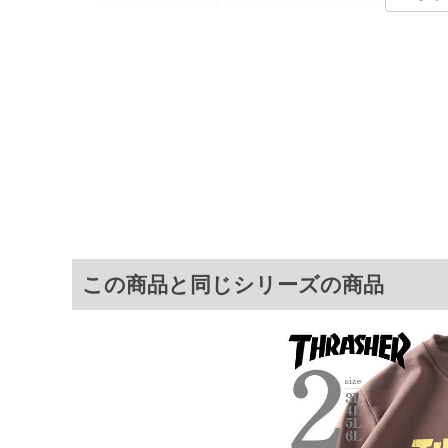
カラー展開
【ブラウン】【ブラック】
サイズ展開
【3L】【4L】【5L】【6L】
商品説明
ヘビーウェイト裏毛起毛380G、ク
サ
サイズ
肩幅
3L
55
4L
57
5L
59
この商品と同じシリーズの商品
6L
61
※商品によって若干のサイズの誤差がご
面）によって、商品の色味が若干異なる
※上記サイズが実際の商品に付いている
商品付属タグの記載もご確認下さい。
※当店での掲載商品は、実店鋪と在庫を
寄せ等により、お客様にご迷惑をお掛け