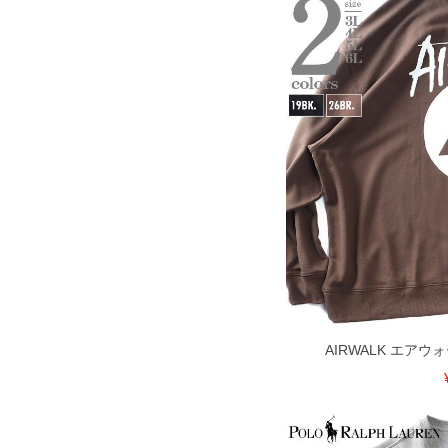
COLOR VARIATION
AIRWALK エア