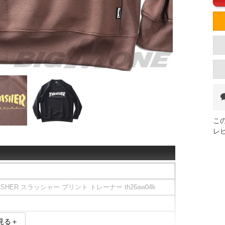
こ
レ
SHER スラッシャー プリント トレーナー th26aw04k
見る＋