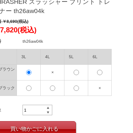
HRASHER スラッシャー プリント トレ
ナー th26aw04k
 ￥8,690(税込)
7,820(税込)
番
th26aw04k
3L
4L
5L
6L
.ブラウン
×
.ブラック
×
数
買い物かごに入れる