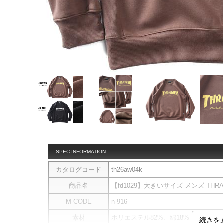
SPEC INFORMATION
カタログコード
th26aw04k
商品名
【fd1029】大きいサイズ メンズ THRA
M-CODE
n-916
素材
ポリエステル82%、綿18%
続きを