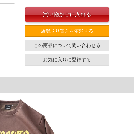
買い物かごに入れる
ラックプリント、ストリートシーンに合うアイテムです。
店舗取り置きを依頼する
イズ
この商品について問い合わせる
袖丈
胸囲
着丈
63
132
77
お気に入りに登録する
64
138
80
64
144
83
65
150
86
単位はcm
ざいます。また、お客様がご使用の環境（コンピュータ画
場合がございます。予めご了承ください。
タグのサイズ表記と異なる場合があります。お取り扱い前に
共用しておりますので店頭での売り違い、店舗からのお取り
してしまう場合がございます。そのようなことがない様最大