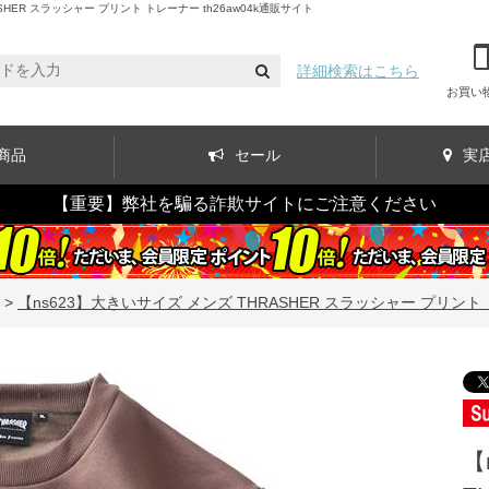
ER スラッシャー プリント トレーナー th26aw04k通販サイト
詳細検索はこちら
お買い
商品
セール
実
【重要】弊社を騙る詐欺サイトにご注意ください
>
【ns623】大きいサイズ メンズ THRASHER スラッシャー プリント ト
【