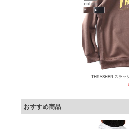
限に努めておりますが、もしあった場合
※【ボトムの裾上げをご希望の場合】
裾上げ料金は500円+税となります。
ご注意
備考欄に股下●cmとご記入下さい。（裾上
1本5,999円以下の商品は有料（500円+
出荷まで約1週間～20日間程お時間を頂
尚、裾上げした商品は返品・交換不可と
一部、お直しに対応出来ない商品がござい
端なデザインが施されている等)
※【返品交換について】
返品交換希望の方は、商品到着後1週間以
下着(肌着)やワイシャツは商品の性質上
THRASHER スラ
いませ。
ITEM INTRODUCTION
おすすめ商品