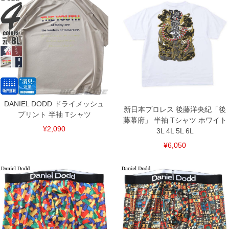
DANIEL DODD ドライメッシュ
新日本プロレス 後藤洋央紀「後
プリント 半袖 Tシャツ
藤幕府」 半袖 Tシャツ ホワイト
¥2,090
3L 4L 5L 6L
¥6,050