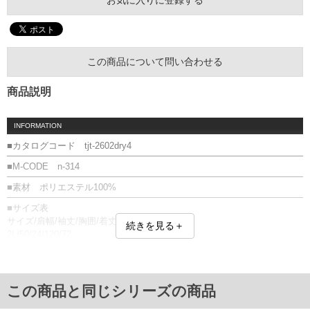
この商品について問い合わせる
商品説明
INFORMATION
■カタログコード tjt-2602dry4
■M-CODE n-314
■素材 ポリエステル100%
■サイズ表
サイズ/肩幅/袖丈/胸囲/着丈
続きを見る＋
2L/50/24/120/72
3L/52/25/126/74
4L/54/26/132/76
5L/56/27/138/78
6L/58/28/144/80
この商品と同じシリーズの商品
8L/64/30/164/84