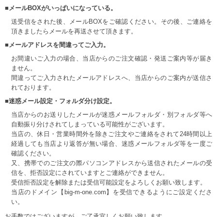
■メールBOXがいっぱいになっている。
送受信をされた後、メールBOXをご確認ください。その後、ご連絡を
頂きましたらメールを再送させて頂きます。
■メールアドレスを間違ってご入力。
お間違いご入力の場合、当店からのご注文確認・発送ご案内等が届き
ません。
間違ってご入力されたメールアドレスへ、当店からのご案内が送信さ
れております。
■迷惑メール設定・フォルダ分け設定。
当店からのお送りしたメールが迷惑メールフォルダ・別フォルダ等へ
自動振り分けされてしまっている可能性がございます。
当店の、休日・営業時間外を除きご注文やご連絡をされて24時間以上
経過しても当店より返答が無い場合、迷惑メールフォルダ等を一度ご
確認ください。
又、携帯でのご注文の際パソコンアドレスから送信されたメールの受
信を、拒否設定にされていますとご連絡ができません。
受信拒否設定を解除または受信可能設定をよろしくお願い致します。
当店のドメイン【big-m-one.com】を受信できるようにご設定くださ
い。
お手数ではございますが、ご了承宜しくお願い致します。