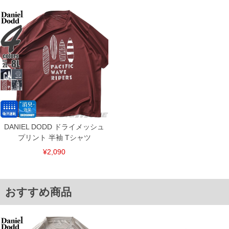
単位はcm
※【返品交換について】
返品交換希望の方は、商品到着後1週間以内にご連絡ください。
下着(肌着)やワイシャツは商品の性質上、返品交換不可とさせて頂いております。予め
ご了承くださいませ。
※【ボトムの裾上げをご希望の場合】
裾上げ料金は500円+税となります。
備考欄に股下●cmとご記入下さい。（裾上げ無料対象商品は1本につき税込6,000円以
上の品が対象。1本5,999円以下の商品は有料（500円+税）となります。）
出荷まで約1週間～20日間程お時間を頂く場合がございます。
尚、裾上げした商品は返品・交換不可となりますので、予めご了承下さい。
一部、お直しに対応出来ない商品がございます。(例：裾にファスナーや調節ひもが付
いている、極端なデザインが施されている等)
DANIEL DODD ドライメッシュ
※商品によって若干のサイズの誤差がございます。また、お客様がご使用の環境（コ
ンピュータ画面）によって、商品の色味が若干異なる場合がございます。予めご了承
プリント 半袖 Tシャツ
ください。
※当店での掲載商品は、実店鋪と在庫を共用しておりますので店頭での売り違い、店
¥2,090
舗からのお取り寄せ等により、お客様にご迷惑をお掛けしてしまう場合がございま
す。そのようなことがない様最大限に努めておりますが、もしあった場合速やかにご
連絡させて頂きますので予めご了承ください。
おすすめ商品
ITEM INTRODUCTION