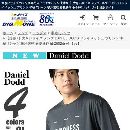
大きいサイズのメンズ専門店ビッグエムワン【爆割T】大きいサイズ メンズ DANIEL DODD ドラ
イメッシュ プリント 半袖 Tシャツ 吸汗速乾 春夏新作 tjt-2602dry4 【fre】通販サイト
ログイン
カート
マイページ
検索
ホーム
>
メンズ
>
トップス
>
半袖Tシャツ
>
【爆割T】大きいサイズ メンズ DANIEL DODD ドライメッシュ プリント 半
袖 Tシャツ 吸汗速乾 春夏新作 tjt-2602dry4 【fre】