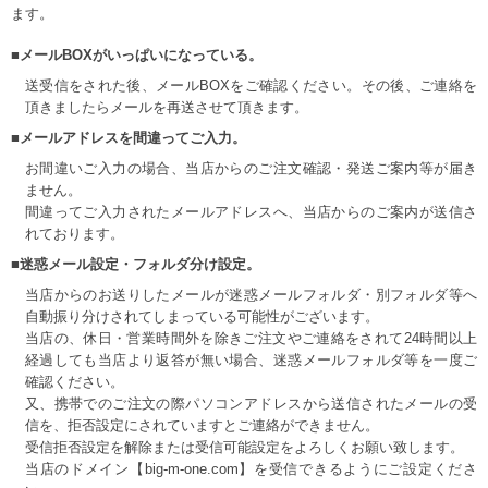
ます。
■メールBOXがいっぱいになっている。
送受信をされた後、メールBOXをご確認ください。その後、ご連絡を
頂きましたらメールを再送させて頂きます。
■メールアドレスを間違ってご入力。
お間違いご入力の場合、当店からのご注文確認・発送ご案内等が届き
ません。
間違ってご入力されたメールアドレスへ、当店からのご案内が送信さ
れております。
■迷惑メール設定・フォルダ分け設定。
当店からのお送りしたメールが迷惑メールフォルダ・別フォルダ等へ
自動振り分けされてしまっている可能性がございます。
当店の、休日・営業時間外を除きご注文やご連絡をされて24時間以上
経過しても当店より返答が無い場合、迷惑メールフォルダ等を一度ご
確認ください。
又、携帯でのご注文の際パソコンアドレスから送信されたメールの受
信を、拒否設定にされていますとご連絡ができません。
受信拒否設定を解除または受信可能設定をよろしくお願い致します。
当店のドメイン【big-m-one.com】を受信できるようにご設定くださ