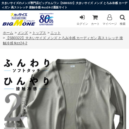
大きいサイズのメンズ専門店ビッグエムワン【SB0322】大きいサイズ メンズ とろみ冷感 カーデ
ィガン 高ストレッチ 接触冷感 tkzz24-2通販サイト
ログイン
カート
マイページ
検索
ホーム
>
メンズ
>
トップス
>
ニット
>
【SB0322】大きいサイズ メンズ とろみ冷感 カーディガン 高ストレッチ 接
触冷感 tkzz24-2