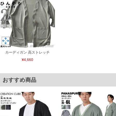
※【ボトムの裾上げをご希望の場合】
裾上げ料金は500円+税となります。
備考欄に股下●cmとご記入下さい。（裾上げ無料対象商品は1本につき税込6,000円以
上の品が対象。1本5,999円以下の商品は有料（500円+税）となります。）
出荷まで約1週間～20日間程お時間を頂く場合がございます。
尚、裾上げした商品は返品・交換不可となりますので、予めご了承下さい。
一部、お直しに対応出来ない商品がございます。(例：裾にファスナーや調節ひもが付
いている、極端なデザインが施されている等)
※商品によって若干のサイズの誤差がございます。また、お客様がご使用の環境（コ
ンピュータ画面）によって、商品の色味が若干異なる場合がございます。予めご了承
ください。
カーディガン 高ストレッチ
※当店での掲載商品は、実店鋪と在庫を共用しておりますので店頭での売り違い、店
舗からのお取り寄せ等により、お客様にご迷惑をお掛けしてしまう場合がございま
¥4,660
す。そのようなことがない様最大限に努めておりますが、もしあった場合速やかにご
連絡させて頂きますので予めご了承ください。
おすすめ商品
ITEM INTRODUCTION