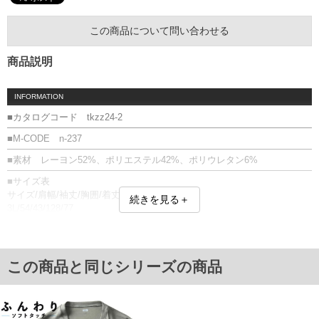
この商品について問い合わせる
商品説明
INFORMATION
■カタログコード tkzz24-2
■M-CODE n-237
■素材 レーヨン52%、ポリエステル42%、ポリウレタン6%
■サイズ表
サイズ/肩幅/袖丈/胸囲/着丈
続きを見る＋
3L/54/43/128/77
4L/57/44/134/80
5L/60/44/140/83
6L/63/44/146/86
単位はcm
この商品と同じシリーズの商品
※【返品交換について】
返品交換希望の方は、商品到着後1週間以内にご連絡ください。
下着(肌着)やワイシャツは商品の性質上、返品交換不可とさせて頂いております。予め
ご了承くださいませ。